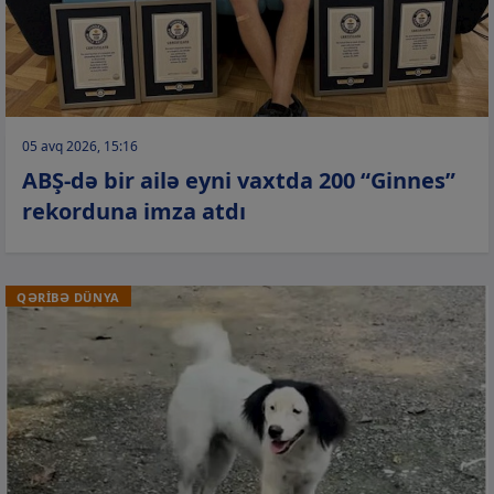
05 avq 2026, 15:16
ABŞ-də bir ailə eyni vaxtda 200 “Ginnes”
rekorduna imza atdı
QƏRİBƏ DÜNYA