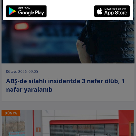
06 avq 2026, 09:05
ABŞ-də silahlı insidentdə 3 nəfər ölüb, 1
nəfər yaralanıb
DÜNYA