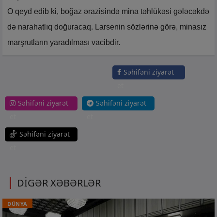
O qeyd edib ki, boğaz ərazisində mina təhlükəsi gələcəkdə
də narahatlıq doğuracaq. Larsenin sözlərinə görə, minasız
marşrutların yaradılması vacibdir.
Səhifəni ziyarət
et
Səhifəni ziyarət
Səhifəni ziyarət
et
et
Səhifəni ziyarət
et
DİGƏR XƏBƏRLƏR
DÜNYA