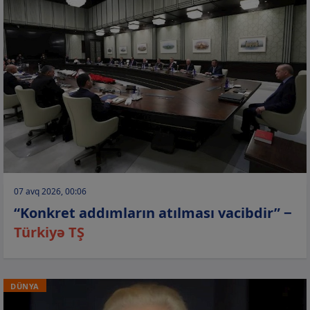
07 avq 2026, 00:06
“Konkret addımların atılması vacibdir” −
Türkiyə TŞ
DÜNYA