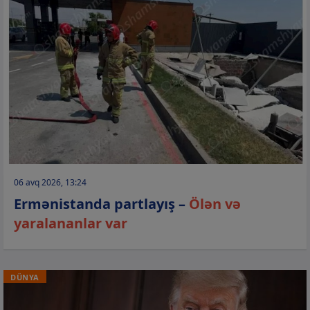
06 avq 2026, 13:24
Ermənistanda partlayış –
Ölən və
yaralananlar var
DÜNYA