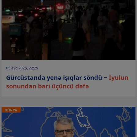
05 avq 2026, 22:29
Gürcüstanda yenə işıqlar söndü −
İyulun
sonundan bəri üçüncü dəfə
DÜNYA