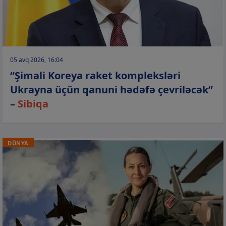
05 avq 2026, 16:04
“Şimali Koreya raket kompleksləri
Ukrayna üçün qanuni hədəfə çevriləcək”
–
Sibiqa
DÜNYA