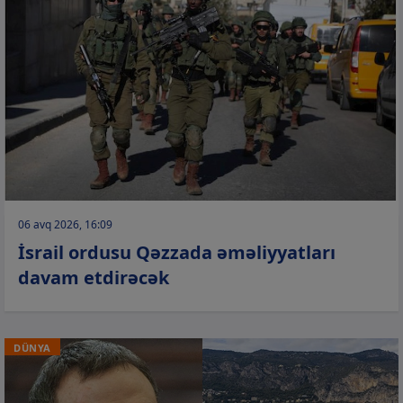
06 avq 2026, 16:09
İsrail ordusu Qəzzada əməliyyatları
davam etdirəcək
DÜNYA