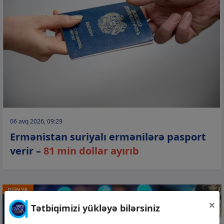
06 avq 2026, 09:29
Ermənistan suriyalı ermənilərə pasport
verir –
81 min dollar ayırıb
DÜNYA
×
Tətbiqimizi yükləyə bilərsiniz