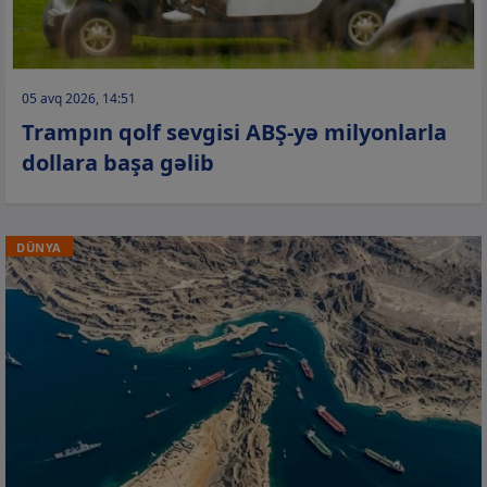
05 avq 2026, 14:51
Trampın qolf sevgisi ABŞ-yə milyonlarla
dollara başa gəlib
DÜNYA