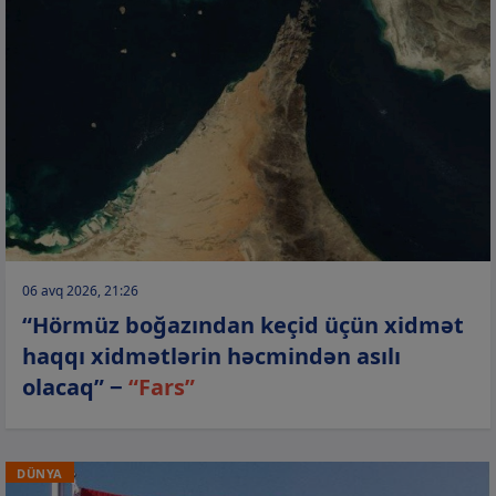
06 avq 2026, 21:26
“Hörmüz boğazından keçid üçün xidmət
haqqı xidmətlərin həcmindən asılı
olacaq” −
“Fars”
DÜNYA