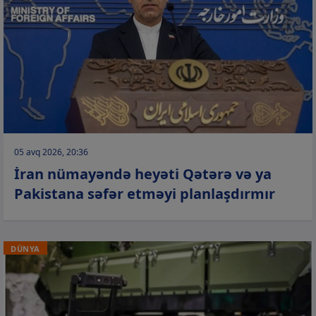
05 avq 2026, 20:36
İran nümayəndə heyəti Qətərə və ya
Pakistana səfər etməyi planlaşdırmır
DÜNYA