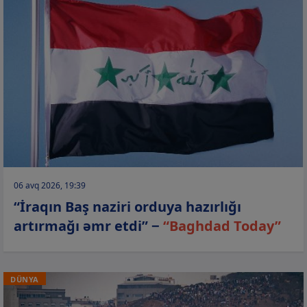
06 avq 2026, 19:39
“İraqın Baş naziri orduya hazırlığı
artırmağı əmr etdi” −
“Baghdad Today”
DÜNYA