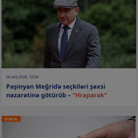
06 avq 2026, 10:54
Paşinyan Meğridə seçkiləri şəxsi
nəzarətinə götürüb –
“Hraparak”
DÜNYA