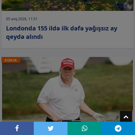
05 avq 2026, 11:51
Londonda 155 ildə ilk dəfə yağışsız ay
qeydə alındı
DÜNYA
T