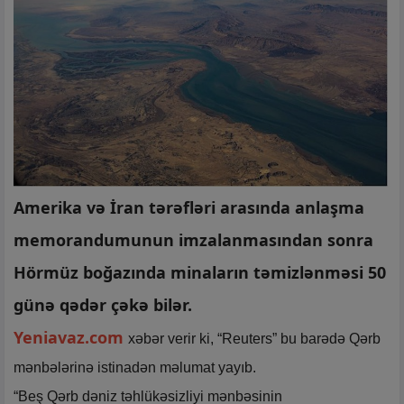
Amerika və İran tərəfləri arasında anlaşma
memorandumunun imzalanmasından sonra
Hörmüz boğazında minaların təmizlənməsi 50
günə qədər çəkə bilər.
Yeniavaz.com
xəbər verir ki, “Reuters” bu barədə Qərb
mənbələrinə istinadən məlumat yayıb.
“Beş Qərb dəniz təhlükəsizliyi mənbəsinin