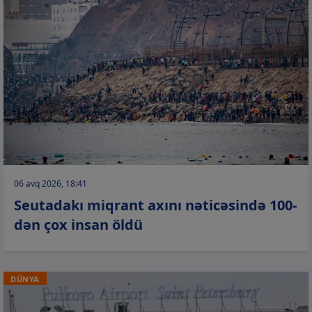
06 avq 2026, 18:41
Seutadakı miqrant axını nəticəsində 100-
dən çox insan öldü
DÜNYA