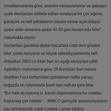
hesablamalarına görə, ənənəvi minaaxtaranlar və qabaqcıl
sualtı dronlardan istifadə edilən əməliyyat bir çox sığorta,
gəmiçilik və neft şirkətlərinin davam etmək üçün kifayət
qədər əmin olmasına qədər 40-50 gün davam edə bilər”, -
məlumatda deyilir.
Gözlənilən gecikmə qlobal bazarlara ciddi təsir göstərə
bilər, çünki dünyanın ən böyük iqtisadiyyatlarında neft
ehtiyatları 2003-cü ildən bəri ən aşağı səviyyəyə çatıb.
Agentliyin məlumatına görə, 28 fevraldan bəri maneə
törədilən Fars körfəzindən göndərilən neftlə yanaşı,
boğazda on milyonlarla barel xam neft də qala bilər.
“Biz hələ də inanırıq ki, tranzit daşınmalarına bu vaxtdan
başlamaq çox risklidir", - BIMCO gəmiçilik assosiasiyasının
baş təhlükəsizlik zabiti Ceykob Larsen bildirib.