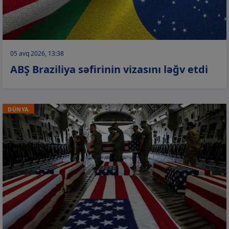
05 avq 2026, 13:38
ABŞ Braziliya səfirinin vizasını ləğv etdi
DÜNYA