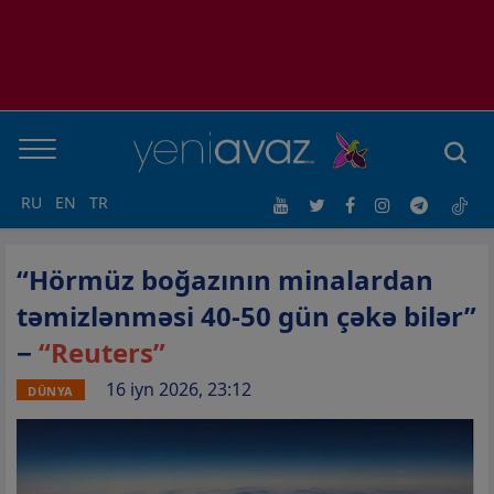
RU
EN
TR
“Hörmüz boğazının minalardan
təmizlənməsi 40-50 gün çəkə bilər”
−
“Reuters”
16 iyn 2026, 23:12
DÜNYA