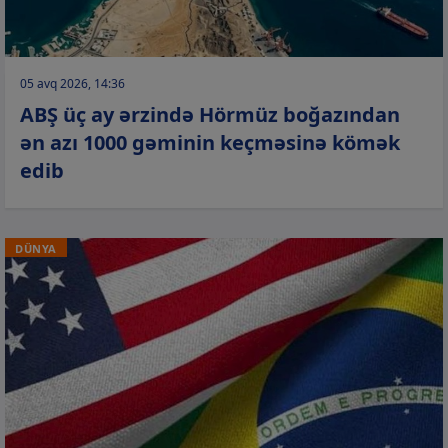
05 avq 2026, 14:36
ABŞ üç ay ərzində Hörmüz boğazından
ən azı 1000 gəminin keçməsinə kömək
edib
DÜNYA