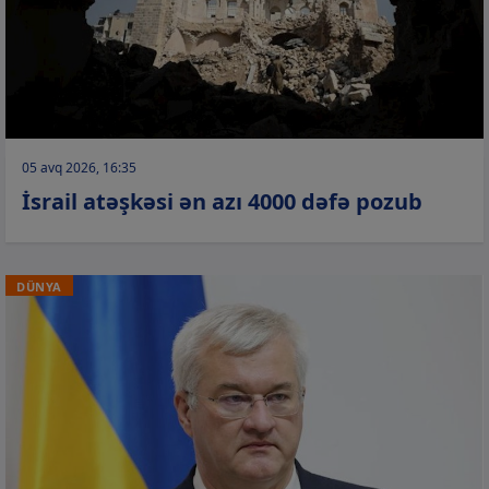
05 avq 2026, 16:35
İsrail atəşkəsi ən azı 4000 dəfə pozub
DÜNYA