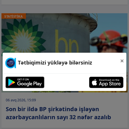
STATİSTİKA
×
Tətbiqimizi yükləyə bilərsiniz
06 avq 2026, 15:09
Son bir ildə BP şirkətində işləyən
azərbaycanlıların sayı 32 nəfər azalıb