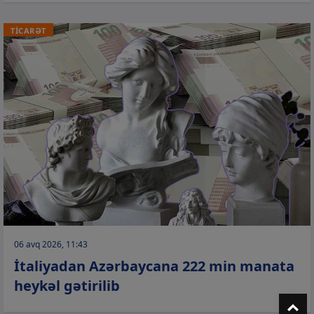
TİCARƏT
06 avq 2026, 11:43
İtaliyadan Azərbaycana 222 min manata
heykəl gətirilib
T