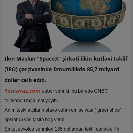
İlon Maskın “SpaceX” şirkəti ilkin kütləvi təklif
(IPO) çərçivəsində ümumilikdə 85,7 milyard
dollar cəlb edib.
Yeniavaz.com
xəbər verir ki, bu barədə CNBC
telekanalı məlumat yayıb.
Artım təşkilatçıların əlavə səhm emissiyası (“greenshoe”
opsionu) vasitəsilə baş verib.
Şirkət əvvəlcə səhmləri 135 dollardan təklif etməklə 75