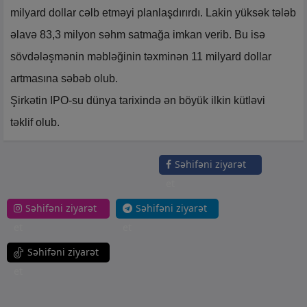
milyard dollar cəlb etməyi planlaşdırırdı. Lakin yüksək tələb
əlavə 83,3 milyon səhm satmağa imkan verib. Bu isə
sövdələşmənin məbləğinin təxminən 11 milyard dollar
artmasına səbəb olub.
Şirkətin IPO-su dünya tarixində ən böyük ilkin kütləvi
təklif olub.
Səhifəni ziyarət
et
Səhifəni ziyarət
Səhifəni ziyarət
et
et
Səhifəni ziyarət
et