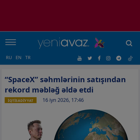
RU
EN
TR
“SpaceX” səhmlərinin satışından
rekord məbləğ əldə etdi
16 iyn 2026, 17:46
İQTİSADİYYAT