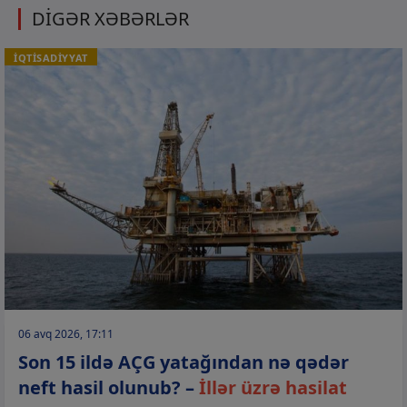
DİGƏR XƏBƏRLƏR
İQTİSADİYYAT
06 avq 2026, 17:11
Son 15 ildə AÇG yatağından nə qədər
neft hasil olunub? –
İllər üzrə hasilat