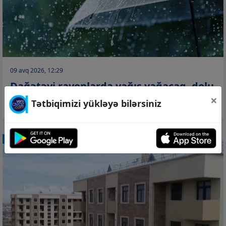
09 avq 2026, 12:29
Dağətəyi rayonlarda yağış yağacaq, dolu
×
düşəcək
Tətbiqimizi yükləyə bilərsiniz
CƏMİYYƏT