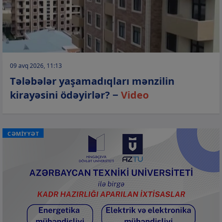
09 avq 2026, 11:13
Tələbələr yaşamadıqları mənzilin
kirayəsini ödəyirlər? −
Video
CƏMİYYƏT