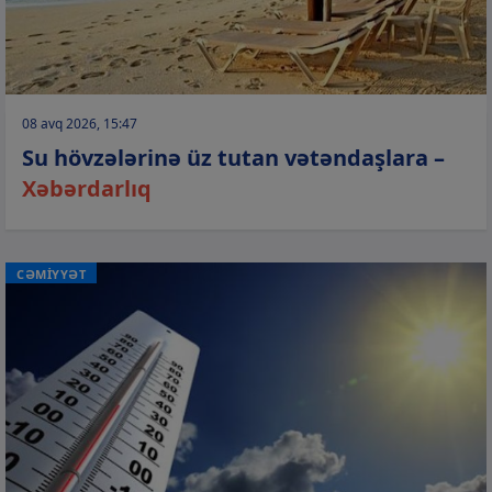
08 avq 2026, 15:47
Su hövzələrinə üz tutan vətəndaşlara –
Xəbərdarlıq
CƏMİYYƏT