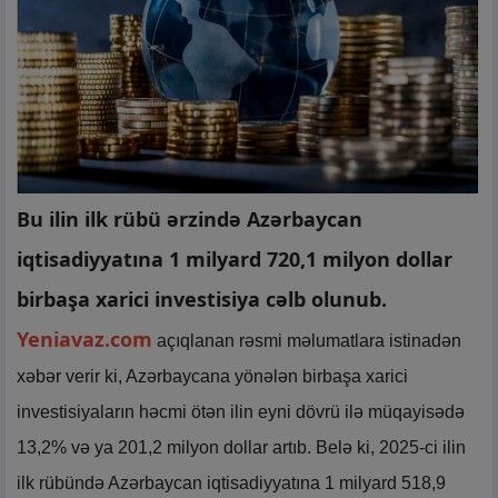
Bu ilin ilk rübü ərzində Azərbaycan
iqtisadiyyatına 1 milyard 720,1 milyon dollar
birbaşa xarici investisiya cəlb olunub.
Yeniavaz.com
açıqlanan rəsmi məlumatlara istinadən
xəbər verir ki, Azərbaycana yönələn birbaşa xarici
investisiyaların həcmi ötən ilin eyni dövrü ilə müqayisədə
13,2% və ya 201,2 milyon dollar artıb. Belə ki, 2025-ci ilin
ilk rübündə Azərbaycan iqtisadiyyatına 1 milyard 518,9