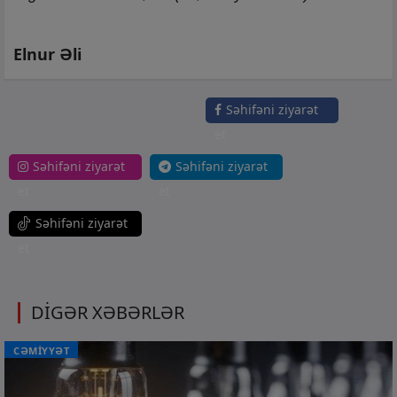
Elnur Əli
Səhifəni ziyarət
et
Səhifəni ziyarət
Səhifəni ziyarət
et
et
Səhifəni ziyarət
et
DİGƏR XƏBƏRLƏR
CƏMİYYƏT