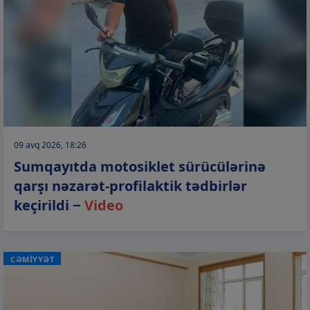
09 avq 2026, 18:26
Sumqayıtda motosiklet sürücülərinə
qarşı nəzarət-profilaktik tədbirlər
keçirildi −
Video
CƏMİYYƏT