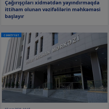
Çağırışçıları xidmətdən yayındırmaqda
ittiham olunan vəzifəlilərin məhkəməsi
başlayır
CƏMİYYƏT