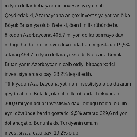
milyon dollar birbaşa xarici investisiya yatırılıb.
Qeyd edək ki, Azərbaycana ən çox investisiya yatıran ölkə
Böyük Britaniya olub. Belə ki, ötən ilin ilk rübündə bu
ölkədən Azərbaycana 405,7 milyon dollar sərmayə daxil
olduğu halda, bu ilin eyni dövründə həmin göstərici 19,5%
artaraq 484,7 milyon dollara yüksəlib. Nəticədə Böyük
Britaniyanın Azərbaycanın cəlb etdiyi birbaşa xarici
investisiyalardakı payı 28,2% təşkil edib.
Türkiyədən Azərbaycana yatırılan investisiyalarda da artım
qeydə alınıb. Belə ki, ötən ilin ilk rübündə Türkiyədən
300,9 milyon dollar investisiya daxil olduğu halda, bu ilin
eyni dövründə həmin göstərici 9,5% artaraq 329,6 milyon
dollara çatıb. Bununla da Türkiyənin ümumi
investisiyalardakı payı 19,2% olub.