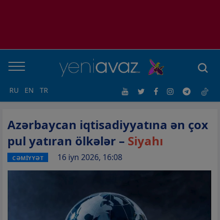
RU
EN
TR
Azərbaycan iqtisadiyyatına ən çox
pul yatıran ölkələr –
Siyahı
16 iyn 2026, 16:08
CƏMİYYƏT