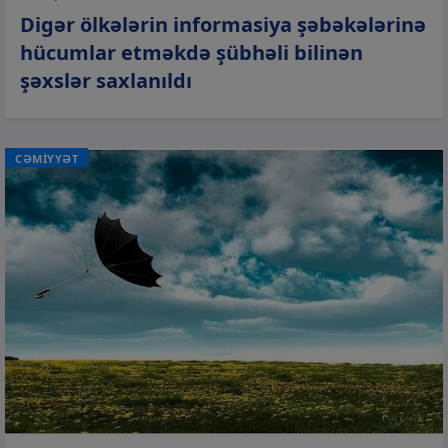
Digər ölkələrin informasiya şəbəkələrinə
hücumlar etməkdə şübhəli bilinən
şəxslər saxlanıldı
CƏMİYYƏT