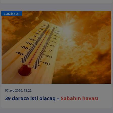
CƏMİYYƏT
07 avq 2026, 13:22
39 dərəcə isti olacaq –
Sabahın havası