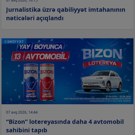
07 avq 2026, 16:15
Jurnalistika üzrə qabiliyyət imtahanının
nəticələri açıqlandı
CƏMİYYƏT
07 avq 2026, 14:44
“Bizon” lotereyasında daha 4 avtomobil
sahibini tapıb