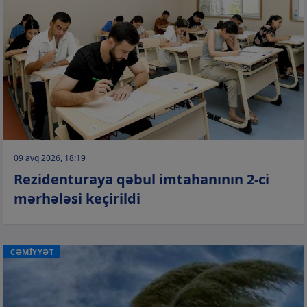
09 avq 2026, 18:19
Rezidenturaya qəbul imtahanının 2-ci
mərhələsi keçirildi
CƏMİYYƏT