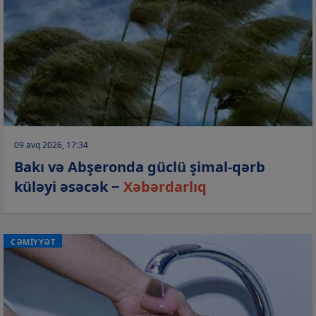
09 avq 2026, 17:34
Bakı və Abşeronda güclü şimal-qərb
küləyi əsəcək −
Xəbərdarlıq
CƏMİYYƏT