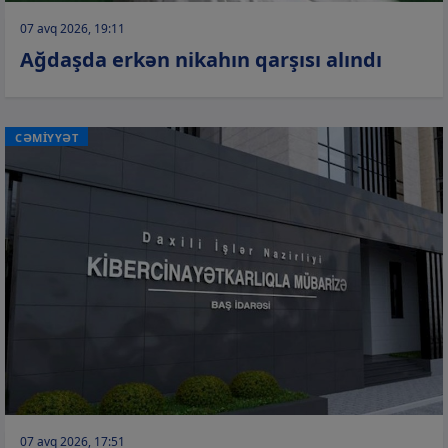
07 avq 2026, 19:11
Ağdaşda erkən nikahın qarşısı alındı
CƏMİYYƏT
07 avq 2026, 17:51