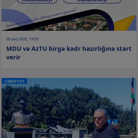
08 avq 2026, 19:55
MDU və AzTU birgə kadr hazırlığına start
verir
CƏMİYYƏT