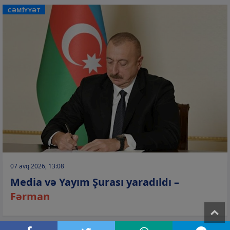
CƏMİYYƏT
07 avq 2026, 13:08
Media və Yayım Şurası yaradıldı –
Fərman
T