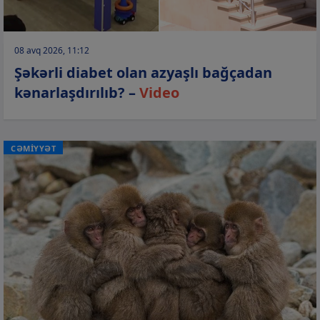
08 avq 2026, 11:12
Şəkərli diabet olan azyaşlı bağçadan
kənarlaşdırılıb? –
Video
CƏMİYYƏT