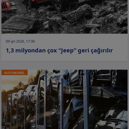
09 iyn 2026, 17:30
1,3 milyondan çox “Jeep” geri çağırılır
AVTOMOBİL