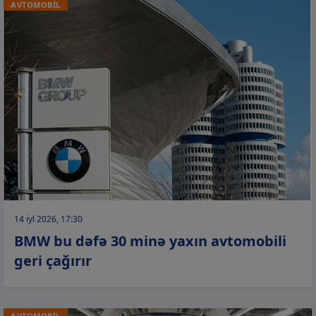
AVTOMOBİL
14 iyl 2026, 17:30
BMW bu dəfə 30 minə yaxın avtomobili
geri çağırır
AVTOMOBİL