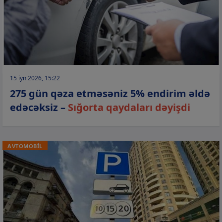
15 iyn 2026, 15:22
275 gün qəza etməsəniz 5% endirim əldə
edəcəksiz –
Sığorta qaydaları dəyişdi
AVTOMOBİL