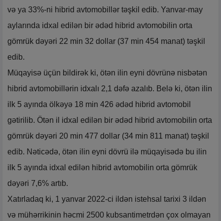
və ya 33%-ni hibrid avtomobillər təşkil edib. Yanvar-may
aylarında idxal edilən bir ədəd hibrid avtomobilin orta
gömrük dəyəri 22 min 32 dollar (37 min 454 manat) təşkil
edib.
Müqayisə üçün bildirək ki, ötən ilin eyni dövrünə nisbətən
hibrid avtomobillərin idxalı 2,1 dəfə azalıb. Belə ki, ötən ilin
ilk 5 ayında ölkəyə 18 min 426 ədəd hibrid avtomobil
gətirilib. Ötən il idxal edilən bir ədəd hibrid avtomobilin orta
gömrük dəyəri 20 min 477 dollar (34 min 811 manat) təşkil
edib. Nəticədə, ötən ilin eyni dövrü ilə müqayisədə bu ilin
ilk 5 ayında idxal edilən hibrid avtomobilin orta gömrük
dəyəri 7,6% artıb.
Xatırladaq ki, 1 yanvar 2022-ci ildən istehsal tarixi 3 ildən
və mühərrikinin həcmi 2500 kubsantimetrdən çox olmayan