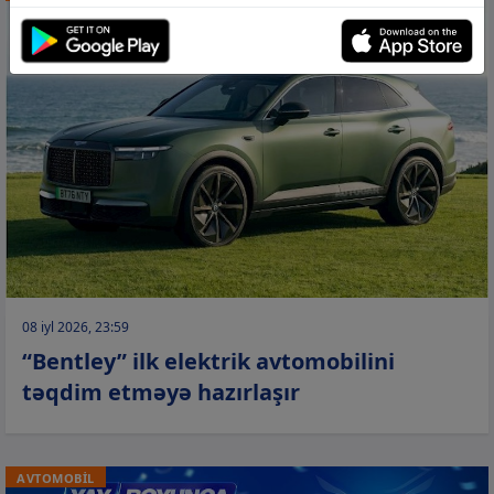
08 iyl 2026, 23:59
“Bentley” ilk elektrik avtomobilini
təqdim etməyə hazırlaşır
AVTOMOBİL