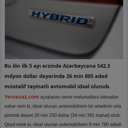
Bu ilin ilk 5 ayı ərzində Azərbaycana 542,3
milyon dollar dəyərində 26 min 805 ədəd
müxtəlif təyinatlı avtomobil idxal olunub.
Yeniavaz.com
açıqlanan rəsmi məlumatlara istinadən
xəbər verir ki, idxal olunan avtomobillərin bir ədədinin orta
gömrük dəyəri 20 min 230 dollar (34 min 391 manat) olub.
Qeyd edək ki, idxal olunan avtomobillərin 8 min 780 ədədi