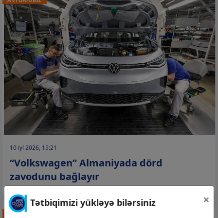
10 iyl 2026, 15:21
“Volkswagen” Almaniyada dörd
zavodunu bağlayır
×
Tətbiqimizi yükləyə bilərsiniz
AVTOMOBİL