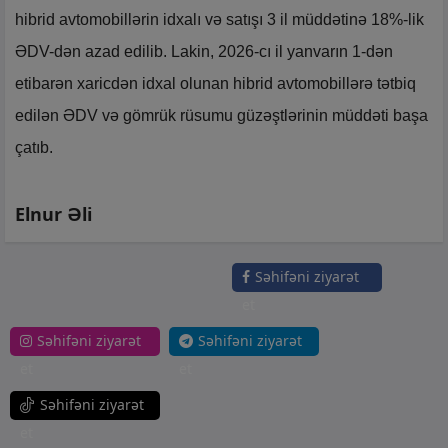
hibrid avtomobillərin idxalı və satışı 3 il müddətinə 18%-lik
ƏDV-dən azad edilib. Lakin, 2026-cı il yanvarın 1-dən
etibarən xaricdən idxal olunan hibrid avtomobillərə tətbiq
edilən ƏDV və gömrük rüsumu güzəştlərinin müddəti başa
çatıb.
Elnur Əli
Səhifəni ziyarət
et
Səhifəni ziyarət
Səhifəni ziyarət
et
et
Səhifəni ziyarət
et