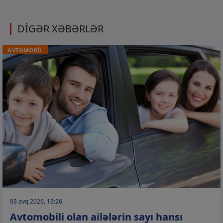
DİGƏR XƏBƏRLƏR
AVTOMOBİL
03 avq 2026, 13:26
Avtomobili olan ailələrin sayı hansı