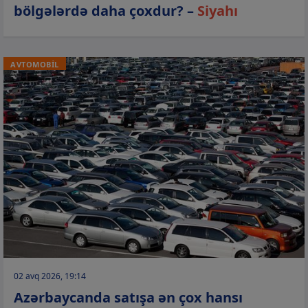
bölgələrdə daha çoxdur? –
Siyahı
AVTOMOBİL
02 avq 2026, 19:14
Azərbaycanda satışa ən çox hansı