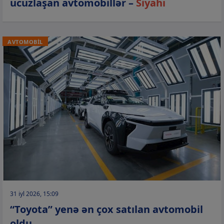
ucuzlaşan avtomobillər –
Siyahı
AVTOMOBİL
31 iyl 2026, 15:09
“Toyota” yenə ən çox satılan avtomobil
oldu