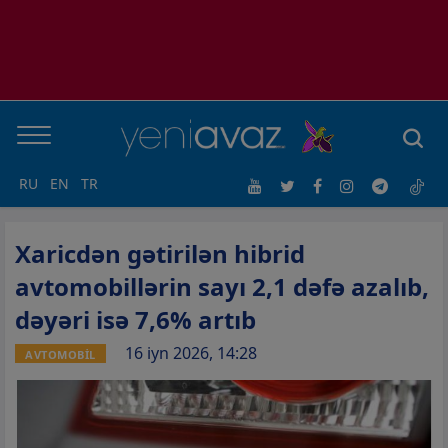
RU
EN
TR
Xaricdən gətirilən hibrid
avtomobillərin sayı 2,1 dəfə azalıb,
dəyəri isə 7,6% artıb
16 iyn 2026, 14:28
AVTOMOBİL