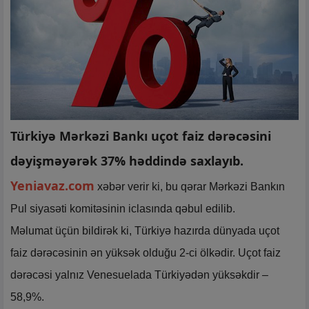
Türkiyə Mərkəzi Bankı uçot faiz dərəcəsini
dəyişməyərək 37% həddində saxlayıb.
Yeniavaz.com
xəbər verir ki, bu qərar Mərkəzi Bankın
Pul siyasəti komitəsinin iclasında qəbul edilib.
Məlumat üçün bildirək ki, Türkiyə hazırda dünyada uçot
faiz dərəcəsinin ən yüksək olduğu 2-ci ölkədir. Uçot faiz
dərəcəsi yalnız Venesuelada Türkiyədən yüksəkdir –
58,9%.