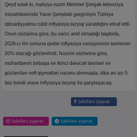
Qeyd edək ki, maliyyə naziri Mehmet Şimşək televiziya
müsahibəsində Yaxın Şərqdəki gərginliyin Türkiyə
iqtisadiyyatına ciddi inflyasiya təzyiqi yaratdığını etiraf etdi.
Onun sözlərinə görə, bu xarici amil olmadığı təqdirdə,
2026-cı ilin sonuna qədər inflyasiya səviyyəsinin təxminən
20% olacağı gözlənilirdi. Nazirin sözlərinə görə,
müharibənin birbaşa və ikinci dərəcəli təsirləri və
gözlənilən neft qiymətləri nəzərə alınmaqla, ölkə ən azı 5
faiz bəndi əlavə inflyasiya təzyiqi ilə qarşılaşacaq.
Səhifəni ziyarət
et
Səhifəni ziyarət
Səhifəni ziyarət
et
et