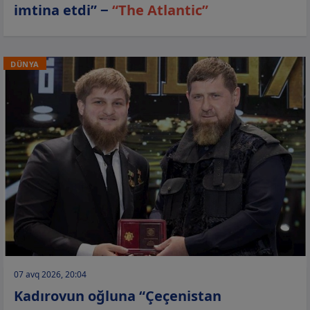
imtina etdi” −
“The Atlantic”
DÜNYA
07 avq 2026, 20:04
Kadırovun oğluna “Çeçenistan