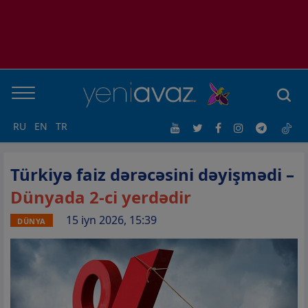
RU
EN
TR
Türkiyə faiz dərəcəsini dəyişmədi –
Dünyada 2-ci yerdədir
15 iyn 2026, 15:39
DÜNYA