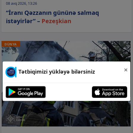
08 avq 2026, 13:26
“İranı Qəzzanın gününə salmaq
istəyirlər” –
Pezeşkian
DÜNYA
×
Tətbiqimizi yükləyə bilərsiniz