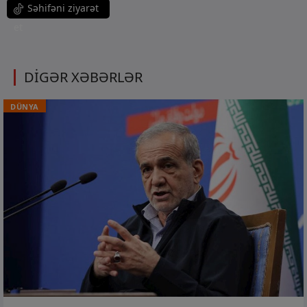
Səhifəni ziyarət
et
DİGƏR XƏBƏRLƏR
DÜNYA