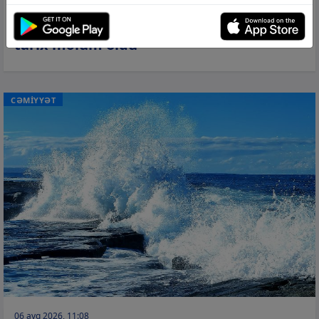
06 avq 2026, 11:20
Avqust ayı üzrə pensiyaların veriləcəyi
tarix məlum oldu
CƏMİYYƏT
06 avq 2026, 11:08