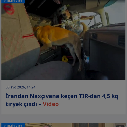
CƏMİYYƏT
05 avq 2026, 14:24
İrandan Naxçıvana keçən TIR-dan 4,5 kq
tiryək çıxdı –
Video
CƏMİYYƏT