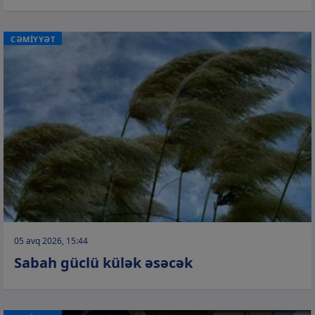
CƏMİYYƏT
05 avq 2026, 15:44
Sabah güclü külək əsəcək