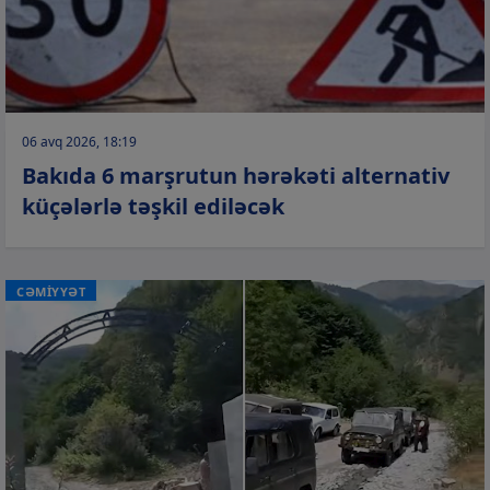
06 avq 2026, 18:19
Bakıda 6 marşrutun hərəkəti alternativ
küçələrlə təşkil ediləcək
CƏMİYYƏT