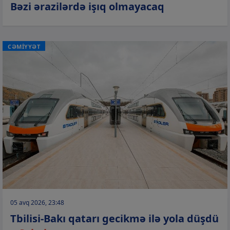
Bəzi ərazilərdə işıq olmayacaq
CƏMİYYƏT
05 avq 2026, 23:48
Tbilisi-Bakı qatarı gecikmə ilə yola düşdü