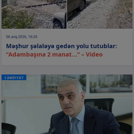
06 avq 2026, 16:26
Məşhur şəlaləyə gedən yolu tutublar:
“Adambaşına 2 manat...” – Video
CƏMİYYƏT