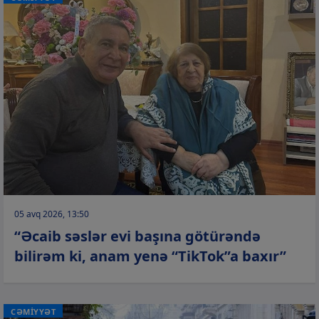
05 avq 2026, 13:50
“Əcaib səslər evi başına götürəndə
bilirəm ki, anam yenə “TikTok”a baxır”
CƏMİYYƏT