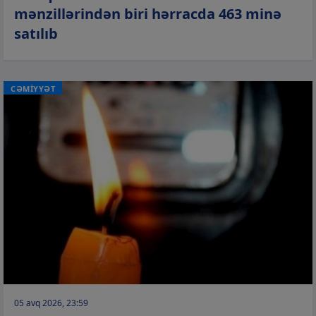
mənzillərindən biri hərracda 463 minə
satılıb
CƏMİYYƏT
05 avq 2026, 23:59