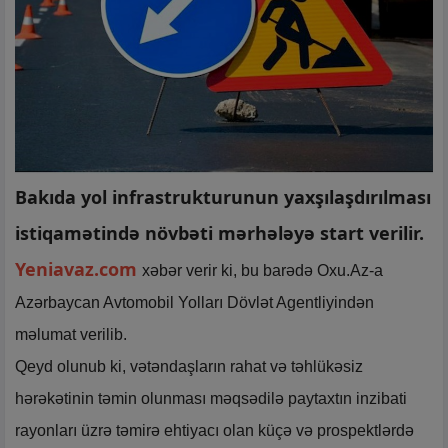
Bakıda yol infrastrukturunun yaxşılaşdırılması
istiqamətində növbəti mərhələyə start verilir.
Yeniavaz.com
xəbər verir ki, bu barədə Oxu.Az-a
Azərbaycan Avtomobil Yolları Dövlət Agentliyindən
məlumat verilib.
Qeyd olunub ki, vətəndaşların rahat və təhlükəsiz
hərəkətinin təmin olunması məqsədilə paytaxtın inzibati
rayonları üzrə təmirə ehtiyacı olan küçə və prospektlərdə