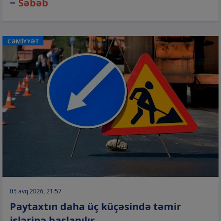
−
Səbəb
CƏMİYYƏT
05 avq 2026, 21:57
Paytaxtın daha üç küçəsində təmir
işlərinə başlanılır