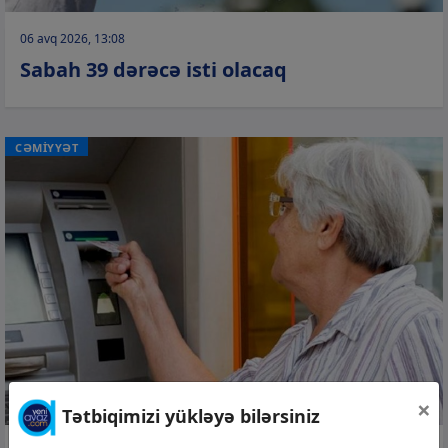
06 avq 2026, 13:08
Sabah 39 dərəcə isti olacaq
CƏMİYYƏT
×
Tətbiqimizi yükləyə bilərsiniz