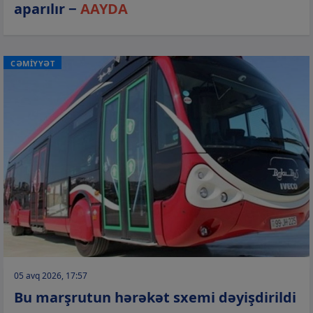
aparılır −
AAYDA
CƏMİYYƏT
05 avq 2026, 17:57
Bu marşrutun hərəkət sxemi dəyişdirildi