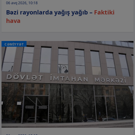
06 avq 2026, 10:18
Bəzi rayonlarda yağış yağıb –
Faktiki
hava
CƏMİYYƏT