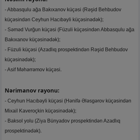
- Abbasqulu ağa Bakıxanov küçəsi (Rəşid Behbudov
küçəsindən Ceyhun Hacıbəyli küçəsinədək);
- Səməd Vurğun küçəsi (Füzuli küçəsindən Abbasqulu ağa
Bakıxanov küçəsinədək);
- Füzuli küçəsi (Azadlıq prospektindən Rəşid Behbudov
küçəsinədək);
- Asif Məhərrəmov küçəsi.
Nərimanov rayonu:
- Ceyhun Hacıbəyli küçəsi (Hənifə Ələsgərov küçəsindən
Mixail Kaveroçkin küçəsinədək);
- Baksol yolu (Ziya Bünyadov prospektindən Azadlıq
prospektinədək).