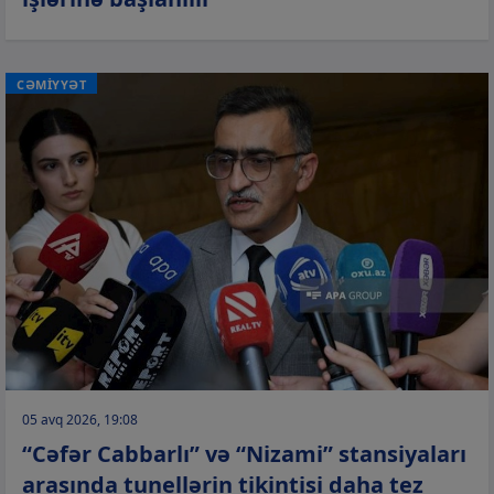
CƏMİYYƏT
05 avq 2026, 19:08
“Cəfər Cabbarlı” və “Nizami” stansiyaları
arasında tunellərin tikintisi daha tez