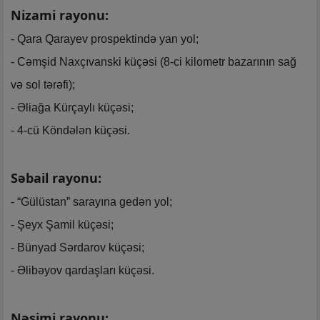
Nizami rayonu:
- Qara Qarayev prospektində yan yol;
- Cəmşid Naxçıvanski küçəsi (8-ci kilometr bazarının sağ
və sol tərəfi);
- Əliağa Kürçaylı küçəsi;
- 4-cü Köndələn küçəsi.
Səbail rayonu:
- “Gülüstan” sarayına gedən yol;
- Şeyx Şamil küçəsi;
- Bünyad Sərdarov küçəsi;
- Əlibəyov qardaşları küçəsi.
Nəsimi rayonu: