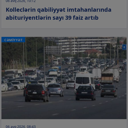
06 avq 2026, 10:12
Kolleclərin qabiliyyət imtahanlarında
abituriyentlərin sayı 39 faiz artıb
CƏMİYYƏT
06 avq 2026, 08:43