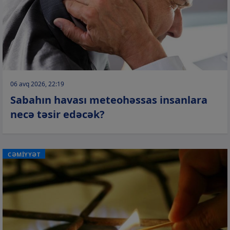
06 avq 2026, 22:19
Sabahın havası meteohəssas insanlara
necə təsir edəcək?
CƏMİYYƏT