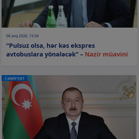
06 avq 2026, 15:56
“Pulsuz olsa, hər kəs ekspres
avtobuslara yönələcək” –
Nazir müavini
CƏMİYYƏT