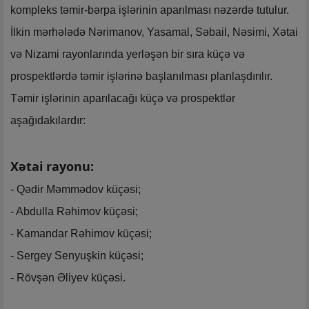
kompleks təmir-bərpa işlərinin aparılması nəzərdə tutulur.
İlkin mərhələdə Nərimanov, Yasamal, Səbail, Nəsimi, Xətai
və Nizami rayonlarında yerləşən bir sıra küçə və
prospektlərdə təmir işlərinə başlanılması planlaşdırılır.
Təmir işlərinin aparılacağı küçə və prospektlər
aşağıdakılardır:
Xətai rayonu:
- Qədir Məmmədov küçəsi;
- Abdulla Rəhimov küçəsi;
- Kamandar Rəhimov küçəsi;
- Sergey Senyuşkin küçəsi;
- Rövşən Əliyev küçəsi.