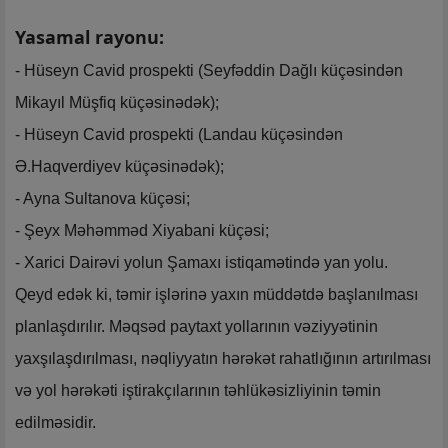
Yasamal rayonu:
- Hüseyn Cavid prospekti (Seyfəddin Dağlı küçəsindən
Mikayıl Müşfiq küçəsinədək);
- Hüseyn Cavid prospekti (Landau küçəsindən
Ə.Haqverdiyev küçəsinədək);
- Ayna Sultanova küçəsi;
- Şeyx Məhəmməd Xiyabani küçəsi;
- Xarici Dairəvi yolun Şamaxı istiqamətində yan yolu.
Qeyd edək ki, təmir işlərinə yaxın müddətdə başlanılması
planlaşdırılır. Məqsəd paytaxt yollarının vəziyyətinin
yaxşılaşdırılması, nəqliyyatın hərəkət rahatlığının artırılması
və yol hərəkəti iştirakçılarının təhlükəsizliyinin təmin
edilməsidir.