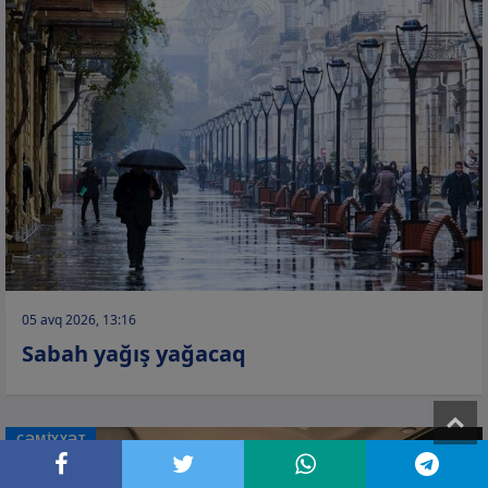
05 avq 2026, 13:16
Sabah yağış yağacaq
T
CƏMİYYƏT