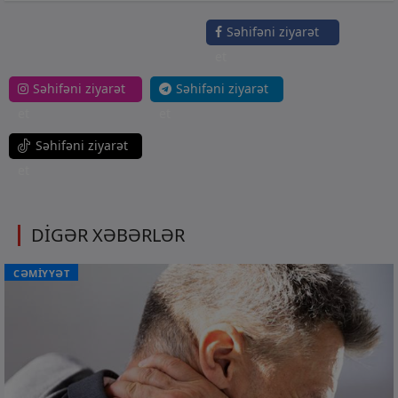
Səhifəni ziyarət
et
Səhifəni ziyarət
Səhifəni ziyarət
et
et
Səhifəni ziyarət
et
DİGƏR XƏBƏRLƏR
CƏMİYYƏT