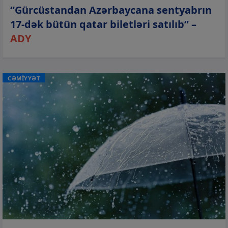
“Gürcüstandan Azərbaycana sentyabrın
17-dək bütün qatar biletləri satılıb” –
ADY
CƏMİYYƏT