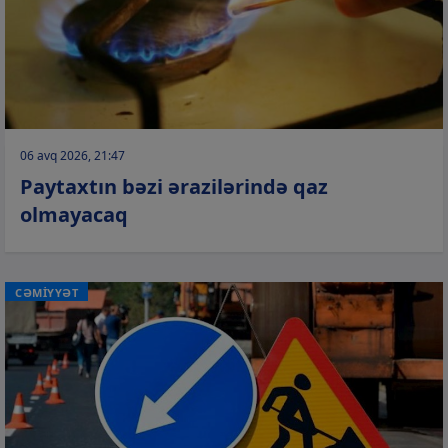
06 avq 2026, 21:47
Paytaxtın bəzi ərazilərində qaz
olmayacaq
CƏMİYYƏT