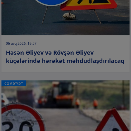
06 avq 2026, 19:57
Həsən Əliyev və Rövşən Əliyev
küçələrində hərəkət məhdudlaşdırılacaq
CƏMİYYƏT