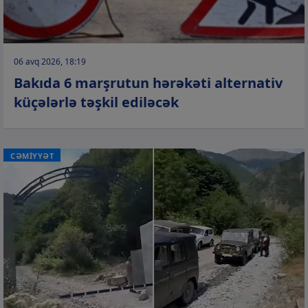
06 avq 2026, 18:19
Bakıda 6 marşrutun hərəkəti alternativ
küçələrlə təşkil ediləcək
CƏMİYYƏT