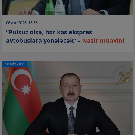
06 avq 2026, 15:56
“Pulsuz olsa, hər kəs ekspres
avtobuslara yönələcək” –
Nazir müavini
CƏMİYYƏT