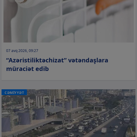
07 avq 2026, 09:27
“Azəristiliktəchizat” vətəndaşlara
müraciət edib
CƏMİYYƏT