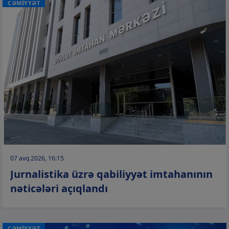
CƏMİYYƏT
07 avq 2026, 16:15
Jurnalistika üzrə qabiliyyət imtahanının
nəticələri açıqlandı
CƏMİYYƏT