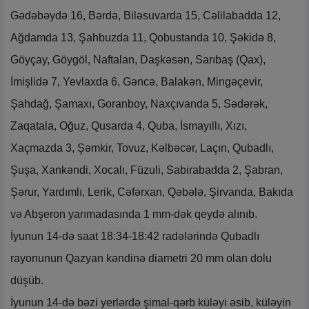
Gədəbəydə 16, Bərdə, Biləsuvarda 15, Cəlilabadda 12,
Ağdamda 13, Şahbuzda 11, Qobustanda 10, Şəkidə 8,
Göyçay, Göygöl, Naftalan, Daşkəsən, Sarıbaş (Qax),
İmişlidə 7, Yevlaxda 6, Gəncə, Balakən, Mingəçevir,
Şahdağ, Şamaxı, Goranboy, Naxçıvanda 5, Sədərək,
Zaqatala, Oğuz, Qusarda 4, Quba, İsmayıllı, Xızı,
Xaçmazda 3, Şəmkir, Tovuz, Kəlbəcər, Laçın, Qubadlı,
Şuşa, Xankəndi, Xocalı, Füzuli, Sabirabadda 2, Şabran,
Şərur, Yardımlı, Lerik, Cəfərxan, Qəbələ, Şirvanda, Bakıda
və Abşeron yarımadasında 1 mm-dək qeydə alınıb.
İyunun 14-də saat 18:34-18:42 radələrində Qubadlı
rayonunun Qazyan kəndinə diametri 20 mm olan dolu
düşüb.
İyunun 14-də bəzi yerlərdə şimal-qərb küləyi əsib, küləyin