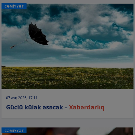
CƏMİYYƏT
07 avq 2026, 17:11
Güclü külək əsəcək –
Xəbərdarlıq
CƏMİYYƏT