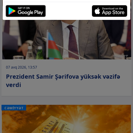
07 avq 2026, 13:57
Prezident Samir Şərifova yüksək vəzifə
verdi
CƏMİYYƏT