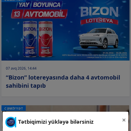
07 avq 2026, 14:44
“Bizon” lotereyasında daha 4 avtomobil
sahibini tapıb
CƏMİYYƏT
×
Tətbiqimizi yükləyə bilərsiniz