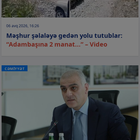
06 avq 2026, 16:26
Məşhur şəlaləyə gedən yolu tutublar:
“Adambaşına 2 manat...” – Video
CƏMİYYƏT