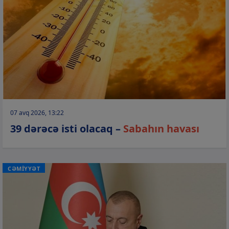
07 avq 2026, 13:22
39 dərəcə isti olacaq –
Sabahın havası
CƏMİYYƏT