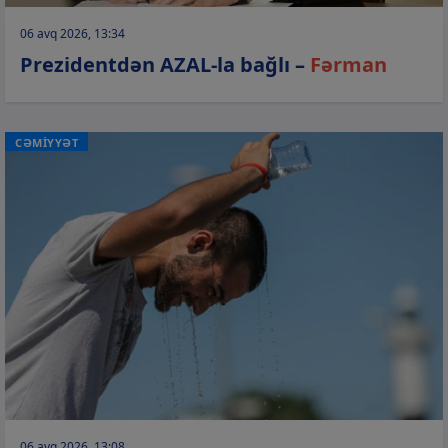
06 avq 2026, 13:34
Prezidentdən AZAL-la bağlı –
Fərman
CƏMİYYƏT
06 avq 2026, 13:08