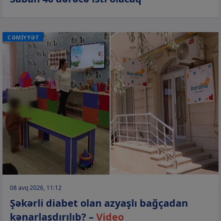
CƏMİYYƏT
08 avq 2026, 11:12
Şəkərli diabet olan azyaşlı bağçadan
kənarlaşdırılıb? –
Video