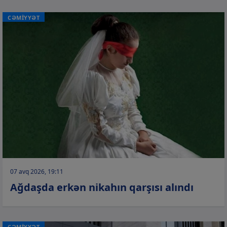
CƏMİYYƏT
07 avq 2026, 19:11
Ağdaşda erkən nikahın qarşısı alındı
CƏMİYYƏT