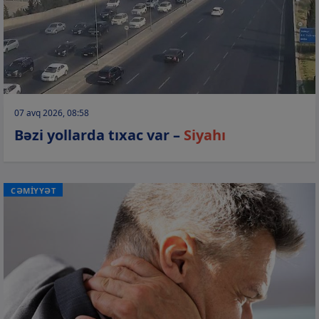
07 avq 2026, 08:58
Bəzi yollarda tıxac var –
Siyahı
CƏMİYYƏT