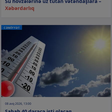
Su hövzələrinə üz tutan vətəndaşlara –
Xəbərdarlıq
CƏMİYYƏT
08 avq 2026, 13:00
Sabah 40 dərəcə isti olacaq