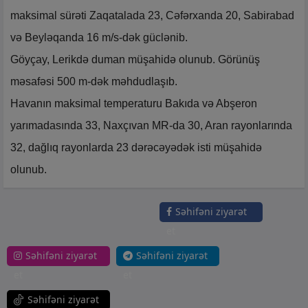
maksimal sürəti Zaqatalada 23, Cəfərxanda 20, Sabirabad
və Beyləqanda 16 m/s-dək güclənib.
Göyçay, Lerikdə duman müşahidə olunub. Görünüş
məsafəsi 500 m-dək məhdudlaşıb.
Havanın maksimal temperaturu Bakıda və Abşeron
yarımadasında 33, Naxçıvan MR-da 30, Aran rayonlarında
32, dağlıq rayonlarda 23 dərəcəyədək isti müşahidə
olunub.
Səhifəni ziyarət
et
Səhifəni ziyarət
Səhifəni ziyarət
et
et
Səhifəni ziyarət