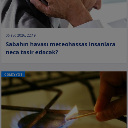
06 avq 2026, 22:19
Sabahın havası meteohəssas insanlara
necə təsir edəcək?
CƏMİYYƏT