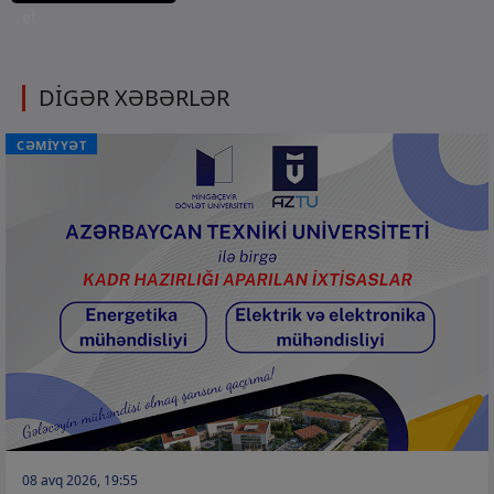
et
DİGƏR XƏBƏRLƏR
CƏMİYYƏT
08 avq 2026, 19:55