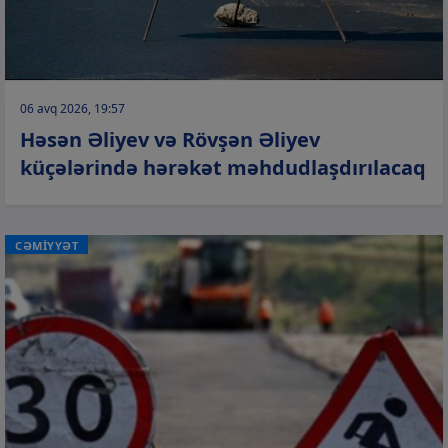
06 avq 2026, 19:57
Həsən Əliyev və Rövşən Əliyev
küçələrində hərəkət məhdudlaşdırılacaq
CƏMİYYƏT