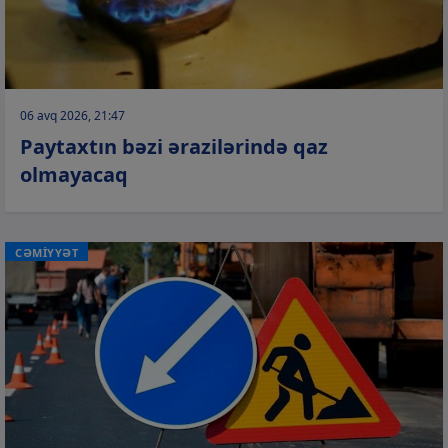
06 avq 2026, 21:47
Paytaxtın bəzi ərazilərində qaz
olmayacaq
CƏMİYYƏT