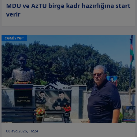
MDU və AzTU birgə kadr hazırlığına start
verir
CƏMİYYƏT
08 avq 2026, 16:24