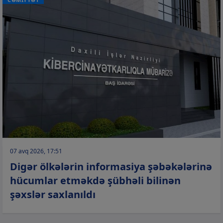
07 avq 2026, 17:51
Digər ölkələrin informasiya şəbəkələrinə
hücumlar etməkdə şübhəli bilinən
şəxslər saxlanıldı