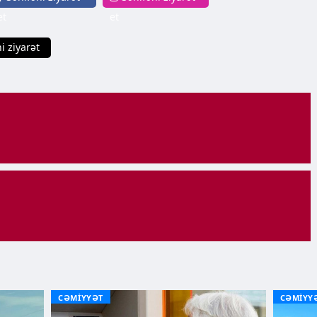
et
et
i ziyarət
CƏMİYYƏT
CƏMİYY