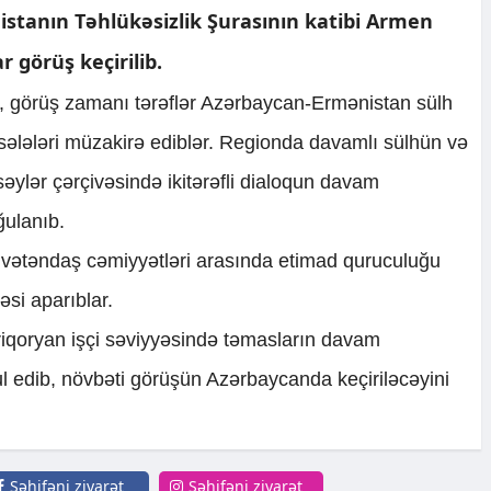
stanın Təhlükəsizlik Şurasının katibi Armen
 görüş keçirilib.
i, görüş zamanı tərəflər Azərbaycan-Ermənistan sülh
məsələləri müzakirə ediblər. Regionda davamlı sülhün və
səylər çərçivəsində ikitərəfli dialoqun davam
ğulanıb.
in vətəndaş cəmiyyətləri arasında etimad quruculuğu
əsi aparıblar.
qoryan işçi səviyyəsində təmasların davam
ul edib, növbəti görüşün Azərbaycanda keçiriləcəyini
Səhifəni ziyarət
Səhifəni ziyarət