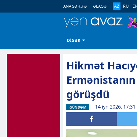
AZ
RU
E
ANA SƏHİFƏ
ƏLAQƏ
DİGƏR
Hikmət Hacıy
Ermənistanın 
görüşdü
14 iyn 2026, 17:31
GÜNDƏM