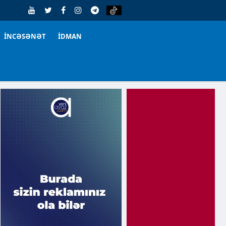
İNCƏSƏNƏT
İDMAN