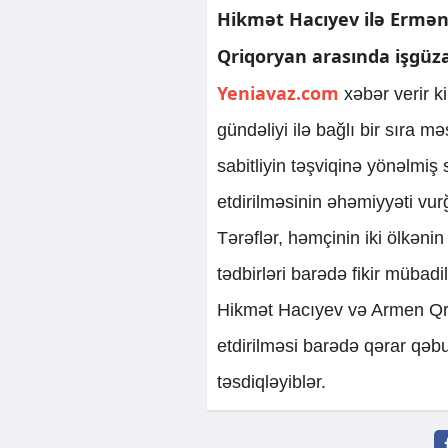
Hikmət Hacıyev ilə Erməni
Qriqoryan arasında işgüzar
Yeniavaz.com
xəbər verir k
gündəliyi ilə bağlı bir sıra 
sabitliyin təşviqinə yönəlmiş 
etdirilməsinin əhəmiyyəti vur
Tərəflər, həmçinin iki ölkən
tədbirləri barədə fikir mübadil
Hikmət Hacıyev və Armen Qri
etdirilməsi barədə qərar qəb
təsdiqləyiblər.