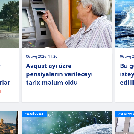
06 avq 2026, 11:20
06 avq 2
r
Avqust ayı üzrə
Bu g
pensiyaların veriləcəyi
istə
rlər
tarix məlum oldu
edili
i
CƏMİYYƏT
CƏMİYY