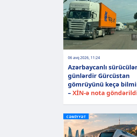
06 avq 2026, 11:24
Azərbaycanlı sürücülə
günlərdir Gürcüstan
gömrüyünü keçə bilmi
–
XİN-ə nota göndərild
CƏMİYYƏT