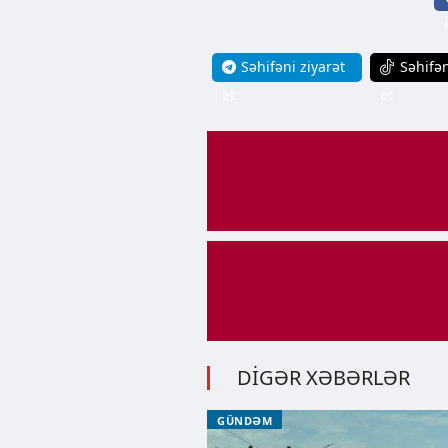
Səhifəni ziyarət
Səhifən
et
et
DİGƏR XƏBƏRLƏR
GÜNDƏM