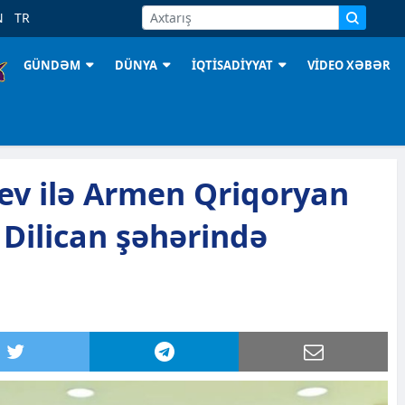
N
TR
GÜNDƏM
DÜNYA
İQTİSADİYYAT
VİDEO XƏBƏR
ev ilə Armen Qriqoryan
Dilican şəhərində