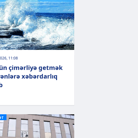
026, 11:08
ün çimərliyə getmək
yənlərə xəbərdarlıq
b
ƏT