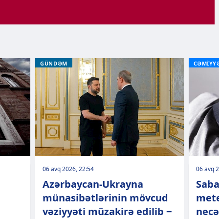
GÜNDƏM
CƏMİYY
06 avq 2026, 22:54
06 avq 2
Azərbaycan-Ukrayna
Saba
a
münasibətlərinin mövcud
mete
vəziyyəti müzakirə edilib −
necə