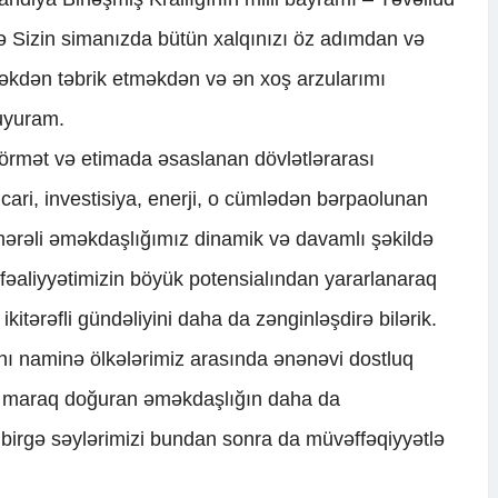
ə Sizin simanızda bütün xalqınızı öz adımdan və
əkdən təbrik etməkdən və ən xoş arzularımı
uyuram.
 hörmət və etimada əsaslanan dövlətlərarası
-ticari, investisiya, enerji, o cümlədən bərpaolunan
mərəli əməkdaşlığımız dinamik və davamlı şəkildə
ı fəaliyyətimizin böyük potensialından yararlanaraq
kitərəfli gündəliyini daha da zənginləşdirə bilərik.
ahı naminə ölkələrimiz arasında ənənəvi dostluq
qlı maraq doğuran əməkdaşlığın daha da
birgə səylərimizi bundan sonra da müvəffəqiyyətlə