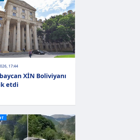
026, 17:44
baycan XİN Boliviyanı
ik etdi
ƏT