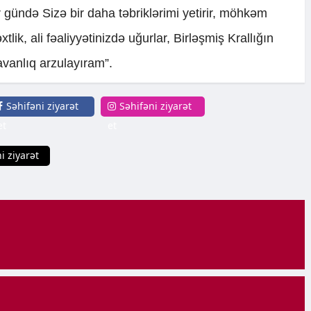
 gündə Sizə bir daha təbriklərimi yetirir, möhkəm
lik, ali fəaliyyətinizdə uğurlar, Birləşmiş Krallığın
ravanlıq arzulayıram”.
Səhifəni ziyarət
Səhifəni ziyarət
et
et
i ziyarət