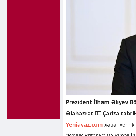
Prezident İlham Əliyev Bö
Əlahəzrət III Çarlza təbr
Yeniavaz.com
xəbər verir ki,
“Böyük Britaniya və Şimali İr