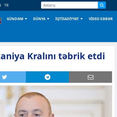
N
TR
GÜNDƏM
DÜNYA
İQTİSADİYYAT
VİDEO XƏBƏR
aniya Kralını təbrik etdi