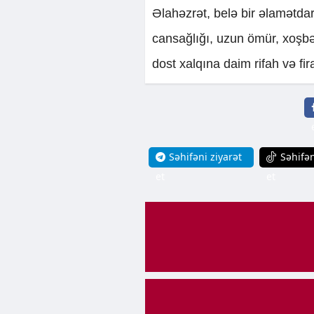
Əlahəzrət, belə bir əlamətdar
cansağlığı, uzun ömür, xoşbəxt
dost xalqına daim rifah və fi
Səhifəni ziyarət
Səhifən
et
et