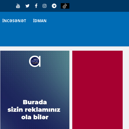
İNCƏSƏNƏT
İDMAN