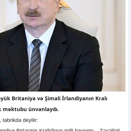
yük Britaniya və Şimali İrlandiyanın Kralı
ik məktubu ünvanlayıb.
 təbrikdə deyilir:
landiya Birləşmiş Krallığının milli bayramı – Təvəllüd