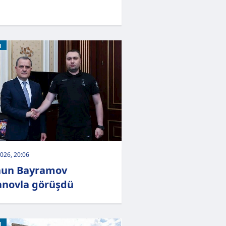
M
026, 20:06
hun Bayramov
novla görüşdü
M