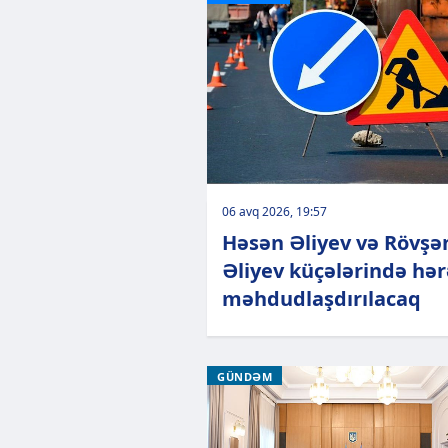
06 avq 2026, 19:57
Həsən Əliyev və Rövşə
Əliyev küçələrində hə
məhdudlaşdırılacaq
GÜNDƏM