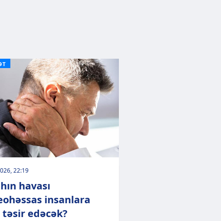
ƏT
026, 22:19
hın havası
ohəssas insanlara
 təsir edəcək?