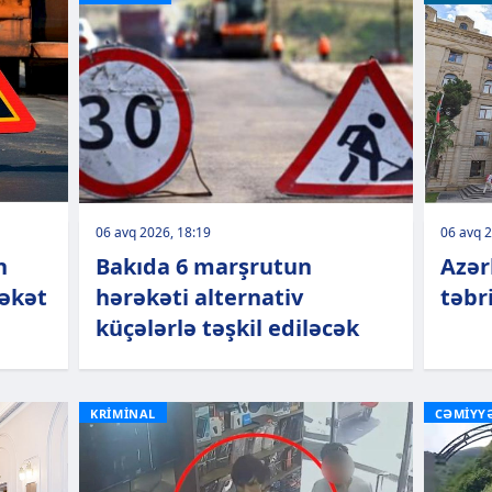
06 avq 2026, 18:19
06 avq 2
n
Bakıda 6 marşrutun
Azər
rəkət
hərəkəti alternativ
təbr
küçələrlə təşkil ediləcək
KRİMİNAL
CƏMİYY