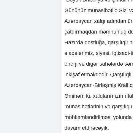
Gününüz münasibətilə Sizi v
Azərbaycan xalqı adından ür
çatdırmaqdan məmnunluq d
Hazırda dostluğa, qarşılıqlı
əlaqələrimiz, siyasi, iqtisadi
enerji və digər sahələrdə sə
inkişaf etməkdədir. Qarşılıql
Azərbaycan-Birləşmiş Krallıq i
Əminəm ki, xalqlarımızın rif
münasibətlərinin və qarşılı
möhkəmləndirilməsi yolunda 
davam etdirəcəyik.