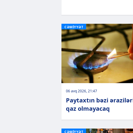
CƏMİYYƏT
06 avq 2026, 21:47
Paytaxtın bəzi ərazilə
qaz olmayacaq
CƏMİYYƏT