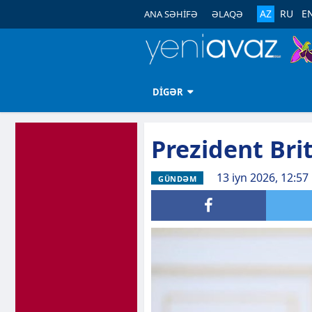
AZ
RU
E
ANA SƏHİFƏ
ƏLAQƏ
DİGƏR
Prezident Brit
13 iyn 2026, 12:57
GÜNDƏM