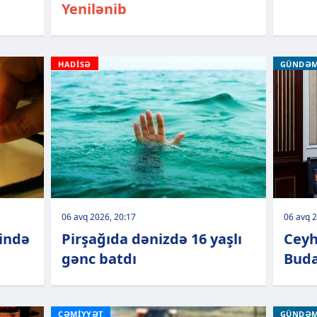
Yenilənib
HADİSƏ
GÜNDƏ
06 avq 2026, 20:17
06 avq 2
rində
Pirşağıda dənizdə 16 yaşlı
Cey
gənc batdı
Buda
CƏMİYYƏT
GÜNDƏ