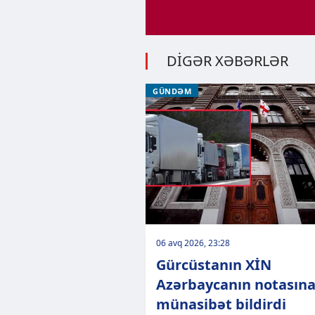
DİGƏR XƏBƏRLƏR
GÜNDƏM
06 avq 2026, 23:28
Gürcüstanın XİN
Azərbaycanın notasın
münasibət bildirdi