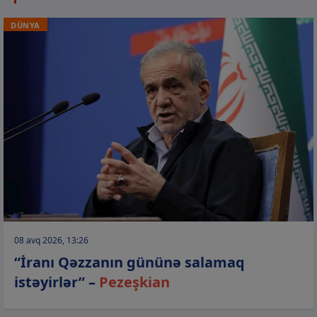
DÜNYA
08 avq 2026, 13:26
“İranı Qəzzanın gününə salamaq
istəyirlər” –
Pezeşkian