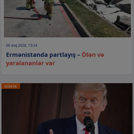
06 avq 2026, 13:24
Ermənistanda partlayış –
Ölən və
yaralananlar var
DÜNYA