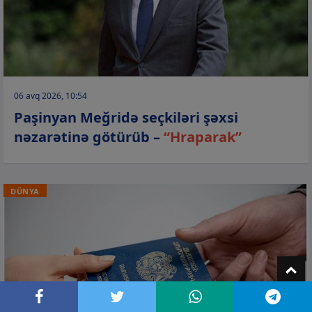
06 avq 2026, 10:54
Paşinyan Meğridə seçkiləri şəxsi
nəzarətinə götürüb –
“Hraparak”
DÜNYA
T