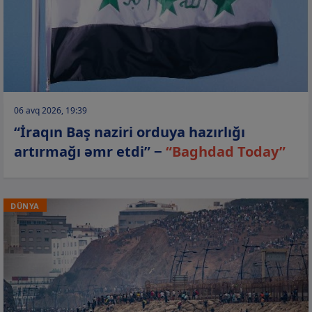
06 avq 2026, 19:39
“İraqın Baş naziri orduya hazırlığı
artırmağı əmr etdi” −
“Baghdad Today”
DÜNYA