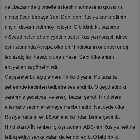
neft bazarında qiymətlərin kəskin artmasının qarşısını
almaq üçün birbaşa Yeni Dehlidən Rusiya xam neftinin
alışını davam etdirməyi istəyib. O bildirib ki, bazarda
mövcud neftin əhəmiyyətli hissəsi Rusiya mənşəli idi və
eyni zamanda Avropa ölkələri Hindistanın ənənəvi enerji
təchizatçıları hesab olunan Yaxın Şərq ölkələrinin
ehtiyatlarına yönəlmişdi.
Cayşankar bu açıqlamanı Finlandiyanın Kultaranta
şəhərində keçirilən tədbirdə səsləndirib. O qeyd edib ki,
yaranmış geosiyasi və enerji bazarı şəraiti Hindistanı
alternativ seçimlər etməyə məcbur edib. Nəticədə ölkə
Rusiya neftinin ən böyük alıcılarından birinə çevrilib.
Hindistan XİN rəhbəri çıxışı zamanı ABŞ-nin Rusiya neftinə
tətbiq etdiyi sanksiyaları da tənqid edib. O bildirib ki,