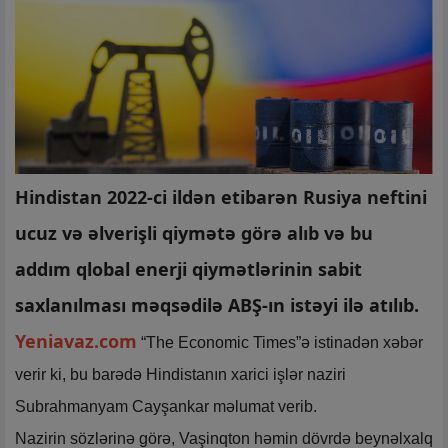
Hindistan 2022-ci ildən etibarən Rusiya neftini
ucuz və əlverişli qiymətə görə alıb və bu
addım qlobal enerji qiymətlərinin sabit
saxlanılması məqsədilə ABŞ-ın istəyi ilə atılıb.
Yeniavaz.com
“The Economic Times”ə istinadən xəbər
verir ki, bu barədə Hindistanın xarici işlər naziri
Subrahmanyam Cayşankar məlumat verib.
Nazirin sözlərinə görə, Vaşinqton həmin dövrdə beynəlxalq