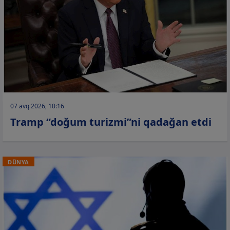
07 avq 2026, 10:16
Tramp “doğum turizmi”ni qadağan etdi
DÜNYA