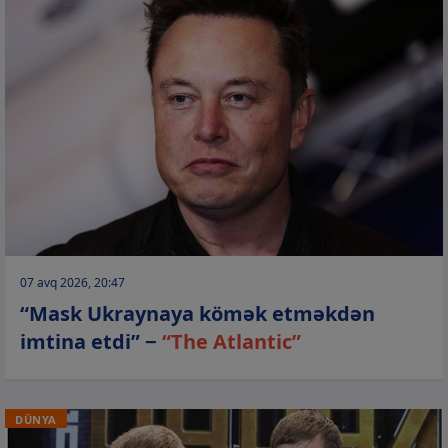
07 avq 2026, 20:47
“Mask Ukraynaya kömək etməkdən
imtina etdi” −
“The Atlantic”
DÜNYA