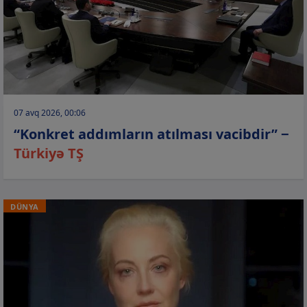
07 avq 2026, 00:06
“Konkret addımların atılması vacibdir” −
Türkiyə TŞ
DÜNYA