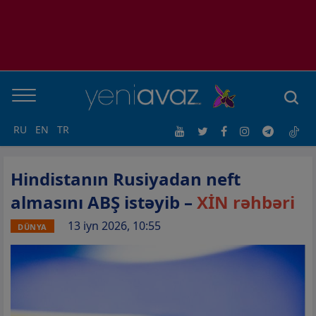
RU
EN
TR
Hindistanın Rusiyadan neft
almasını ABŞ istəyib –
XİN rəhbəri
13 iyn 2026, 10:55
DÜNYA