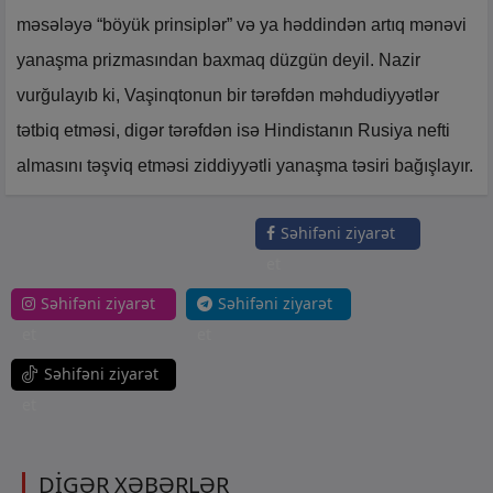
məsələyə “böyük prinsiplər” və ya həddindən artıq mənəvi
yanaşma prizmasından baxmaq düzgün deyil. Nazir
vurğulayıb ki, Vaşinqtonun bir tərəfdən məhdudiyyətlər
tətbiq etməsi, digər tərəfdən isə Hindistanın Rusiya nefti
almasını təşviq etməsi ziddiyyətli yanaşma təsiri bağışlayır.
Səhifəni ziyarət
et
Səhifəni ziyarət
Səhifəni ziyarət
et
et
Səhifəni ziyarət
et
DİGƏR XƏBƏRLƏR