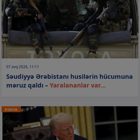
07 avq 2026, 11:11
Səudiyyə Ərəbistanı husilərin hücumuna
məruz qaldı –
Yaralananlar var...
DÜNYA