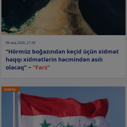
06 avq 2026, 21:26
“Hörmüz boğazından keçid üçün xidmət
haqqı xidmətlərin həcmindən asılı
olacaq” −
“Fars”
DÜNYA