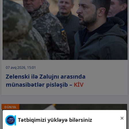
07 avq 2026, 15:01
Zelenski ilə Zalujnı arasında
münasibətlər pisləşib –
KİV
DÜNYA
×
Tətbiqimizi yükləyə bilərsiniz