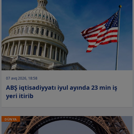
07 avq 2026, 18:58
ABŞ iqtisadiyyatı iyul ayında 23 min iş
yeri itirib
DÜNYA