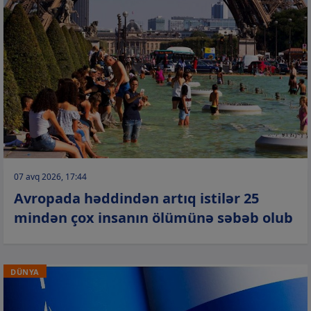
07 avq 2026, 17:44
Avropada həddindən artıq istilər 25
mindən çox insanın ölümünə səbəb olub
DÜNYA