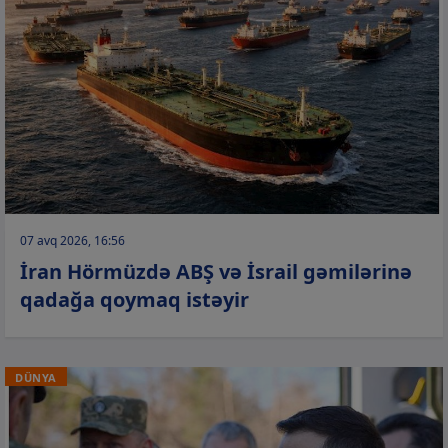
07 avq 2026, 16:56
İran Hörmüzdə ABŞ və İsrail gəmilərinə
qadağa qoymaq istəyir
DÜNYA