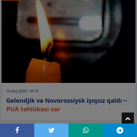
10 avq 2026, 18:19
Gelendjik və Novorossiysk işıqsız qaldı −
PUA təhlükəsi var
T