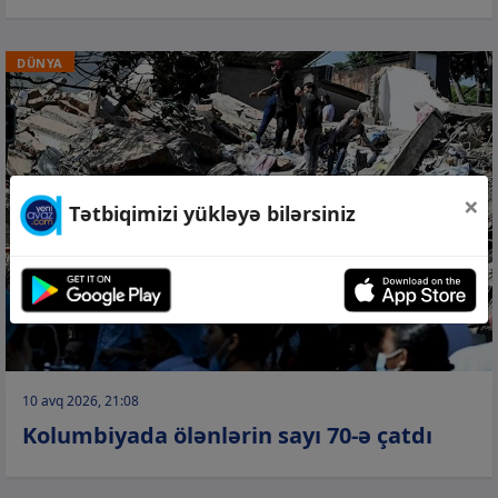
DÜNYA
×
Tətbiqimizi yükləyə bilərsiniz
10 avq 2026, 21:08
Kolumbiyada ölənlərin sayı 70-ə çatdı