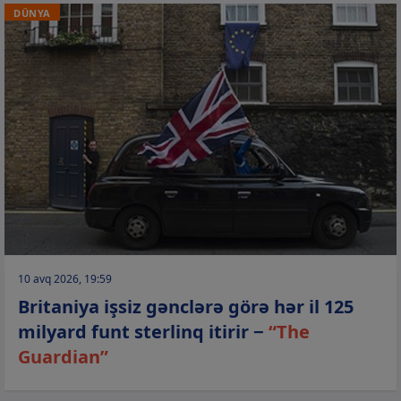
DÜNYA
10 avq 2026, 19:59
Britaniya işsiz gənclərə görə hər il 125
milyard funt sterlinq itirir −
“The
Guardian”