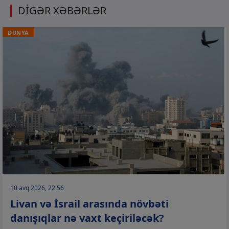
DİGƏR XƏBƏRLƏR
DÜNYA
10 avq 2026, 22:56
Livan və İsrail arasında növbəti
danışıqlar nə vaxt keçiriləcək?