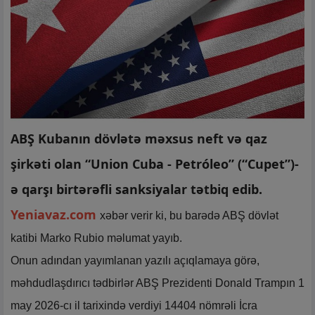
ABŞ Kubanın dövlətə məxsus neft və qaz
şirkəti olan “Union Cuba - Petróleo” (“Cupet”)-
ə qarşı birtərəfli sanksiyalar tətbiq edib.
Yeniavaz.com
xəbər verir ki, bu barədə ABŞ dövlət
katibi Marko Rubio məlumat yayıb.
Onun adından yayımlanan yazılı açıqlamaya görə,
məhdudlaşdırıcı tədbirlər ABŞ Prezidenti Donald Trampın 1
may 2026-cı il tarixində verdiyi 14404 nömrəli İcra