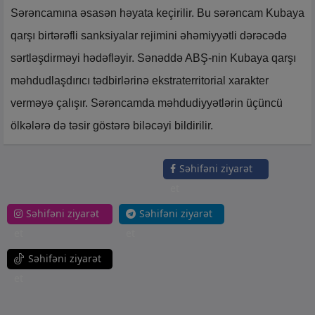
Sərəncamına əsasən həyata keçirilir. Bu sərəncam Kubaya
qarşı birtərəfli sanksiyalar rejimini əhəmiyyətli dərəcədə
sərtləşdirməyi hədəfləyir. Sənəddə ABŞ-nin Kubaya qarşı
məhdudlaşdırıcı tədbirlərinə ekstraterritorial xarakter
verməyə çalışır. Sərəncamda məhdudiyyətlərin üçüncü
ölkələrə də təsir göstərə biləcəyi bildirilir.
Səhifəni ziyarət
et
Səhifəni ziyarət
Səhifəni ziyarət
et
et
Səhifəni ziyarət
et