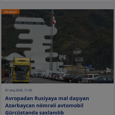
TİCARƏT
07 avq 2026, 11:30
Avropadan Rusiyaya mal daşıyan
Azərbaycan nömrəli avtomobil
Gürcüstanda saxlanılıb