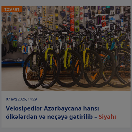
TİCARƏT
07 avq 2026, 14:29
Velosipedlər Azərbaycana hansı
ölkələrdən və neçəyə gətirilib –
Siyahı