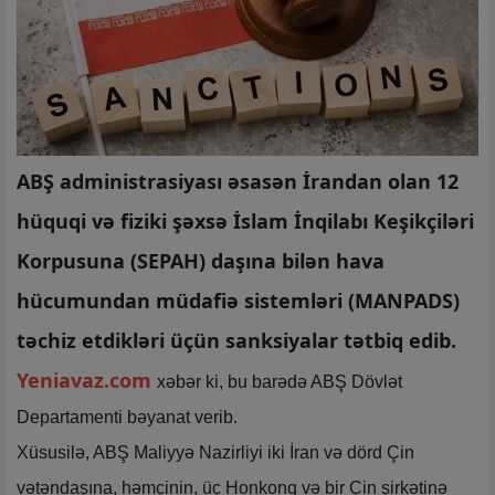
ABŞ administrasiyası əsasən İrandan olan 12
hüquqi və fiziki şəxsə İslam İnqilabı Keşikçiləri
Korpusuna (SEPAH) daşına bilən hava
hücumundan müdafiə sistemləri (MANPADS)
təchiz etdikləri üçün sanksiyalar tətbiq edib.
Yeniavaz.com
xəbər ki, bu barədə ABŞ Dövlət
Departamenti bəyanat verib.
Xüsusilə, ABŞ Maliyyə Nazirliyi iki İran və dörd Çin
vətəndaşına, həmçinin, üç Honkonq və bir Çin şirkətinə