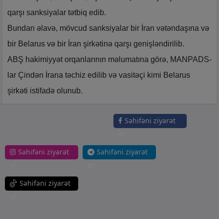
qarşı sanksiyalar tətbiq edib.
Bundan əlavə, mövcud sanksiyalar bir İran vətəndaşına və
bir Belarus və bir İran şirkətinə qarşı genişləndirilib.
ABŞ hakimiyyət orqanlarının məlumatına görə, MANPADS-
lar Çindən İrana təchiz edilib və vasitəçi kimi Belarus
şirkəti istifadə olunub.
Səhifəni ziyarət
et
Səhifəni ziyarət
Səhifəni ziyarət
et
et
Səhifəni ziyarət
et