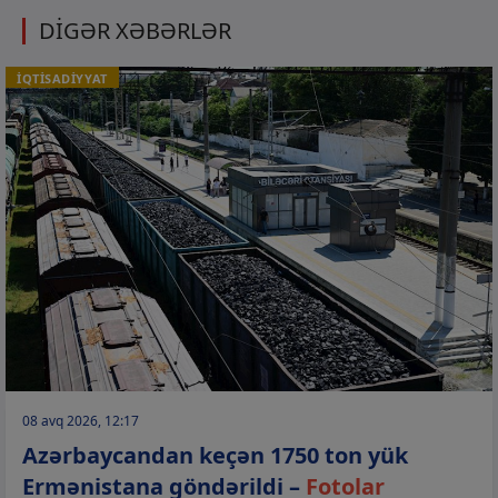
DİGƏR XƏBƏRLƏR
İQTİSADİYYAT
08 avq 2026, 12:17
Azərbaycandan keçən 1750 ton yük
Ermənistana göndərildi –
Fotolar