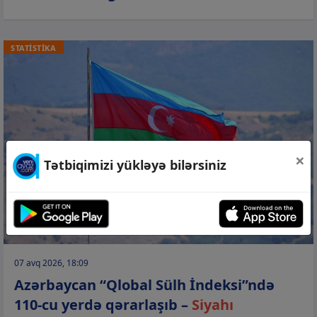
STATİSTİKA
×
Tətbiqimizi yükləyə bilərsiniz
07 avq 2026, 18:09
Azərbaycan “Qlobal Sülh İndeksi”ndə
110-cu yerdə qərarlaşıb –
Siyahı