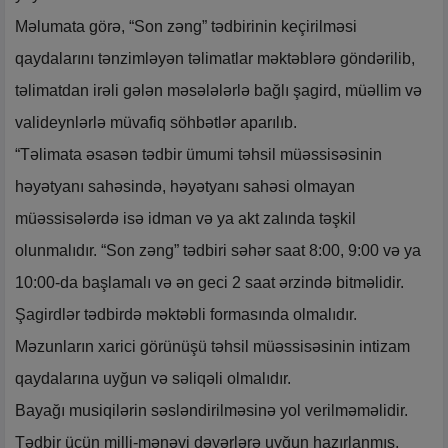
Məlumata görə, “Son zəng” tədbirinin keçirilməsi
qaydalarını tənzimləyən təlimatlar məktəblərə göndərilib,
təlimatdan irəli gələn məsələlərlə bağlı şagird, müəllim və
valideynlərlə müvafiq söhbətlər aparılıb.
“Təlimata əsasən tədbir ümumi təhsil müəssisəsinin
həyətyanı sahəsində, həyətyanı sahəsi olmayan
müəssisələrdə isə idman və ya akt zalında təşkil
olunmalıdır. “Son zəng” tədbiri səhər saat 8:00, 9:00 və ya
10:00-da başlamalı və ən geci 2 saat ərzində bitməlidir.
Şagirdlər tədbirdə məktəbli formasında olmalıdır.
Məzunların xarici görünüşü təhsil müəssisəsinin intizam
qaydalarına uyğun və səliqəli olmalıdır.
Bayağı musiqilərin səsləndirilməsinə yol verilməməlidir.
Tədbir üçün milli-mənəvi dəyərlərə uyğun hazırlanmış,