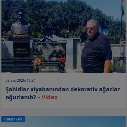
08 avq 2026, 16:24
Şəhidlər xiyabanından dekorativ ağaclar
oğurlanıb? –
Video
CƏMİYYƏT