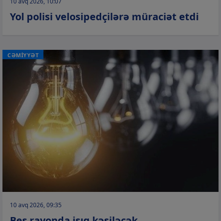
10 avq 2026, 10:07
Yol polisi velosipedçilərə müraciət etdi
CƏMİYYƏT
10 avq 2026, 09:35
Beş rayonda işıq kəsiləcək