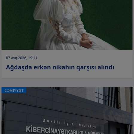
07 avq 2026, 19:11
Ağdaşda erkən nikahın qarşısı alındı
CƏMİYYƏT