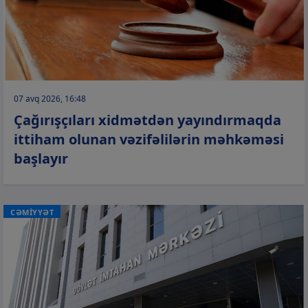
07 avq 2026, 16:48
Çağırışçıları xidmətdən yayındırmaqda
ittiham olunan vəzifəlilərin məhkəməsi
başlayır
CƏMİYYƏT