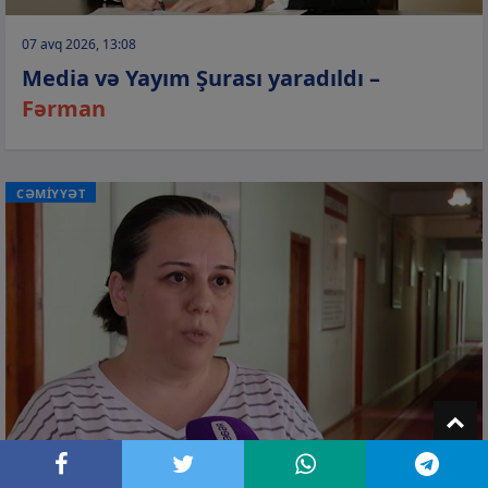
07 avq 2026, 13:08
Media və Yayım Şurası yaradıldı –
Fərman
CƏMİYYƏT
T