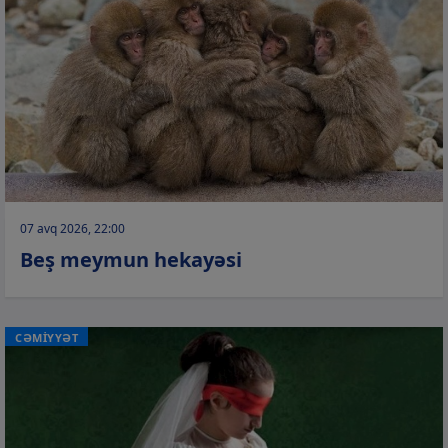
07 avq 2026, 22:00
Beş meymun hekayəsi
CƏMİYYƏT