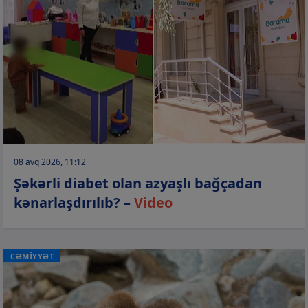
08 avq 2026, 11:12
Şəkərli diabet olan azyaşlı bağçadan
kənarlaşdırılıb? –
Video
CƏMİYYƏT