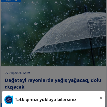
CƏMİYYƏT
09 avq 2026, 12:29
Dağətəyi rayonlarda yağış yağacaq, dolu
düşəcək
×
Tətbiqimizi yükləyə bilərsiniz
CƏMİYYƏT