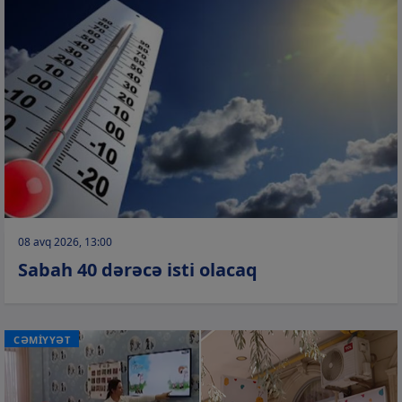
08 avq 2026, 13:00
Sabah 40 dərəcə isti olacaq
CƏMİYYƏT