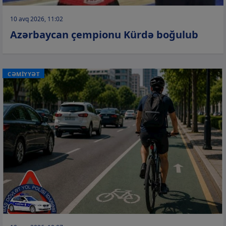
10 avq 2026, 11:02
Azərbaycan çempionu Kürdə boğulub
CƏMİYYƏT