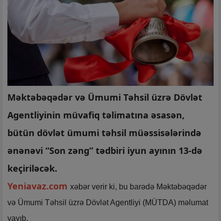
Məktəbəqədər və Ümumi Təhsil üzrə Dövlət
Agentliyinin müvafiq təlimatına əsasən,
bütün dövlət ümumi təhsil müəssisələrində
ənənəvi “Son zəng” tədbiri iyun ayının 13-də
keçiriləcək.
Yeniavaz.com
xəbər verir ki, bu barədə Məktəbəqədər
və Ümumi Təhsil üzrə Dövlət Agentliyi (MÜTDA) məlumat
yayıb.