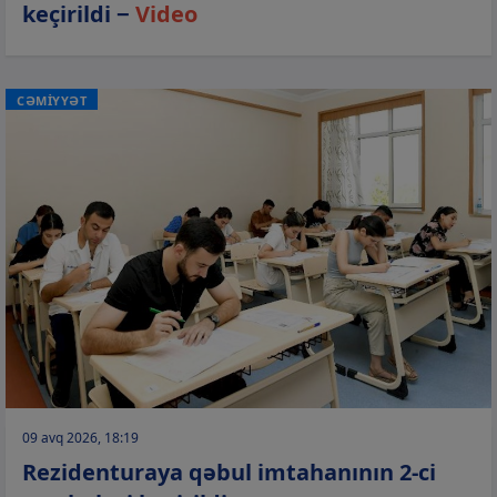
keçirildi −
Video
CƏMİYYƏT
09 avq 2026, 18:19
Rezidenturaya qəbul imtahanının 2-ci