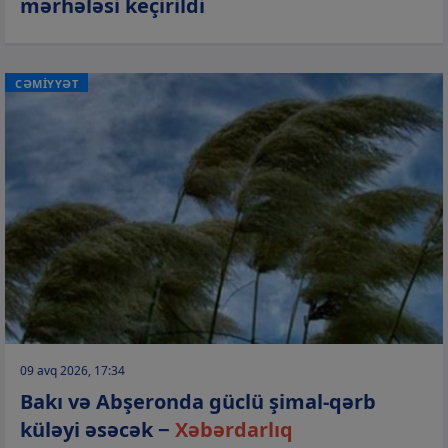
mərhələsi keçirildi
CƏMİYYƏT
09 avq 2026, 17:34
Bakı və Abşeronda güclü şimal-qərb
küləyi əsəcək −
Xəbərdarlıq