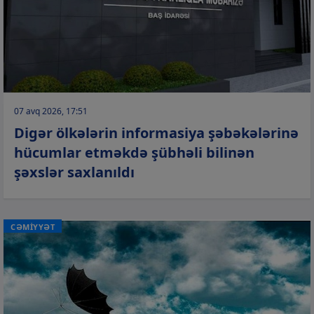
07 avq 2026, 17:51
Digər ölkələrin informasiya şəbəkələrinə
hücumlar etməkdə şübhəli bilinən
şəxslər saxlanıldı
CƏMİYYƏT