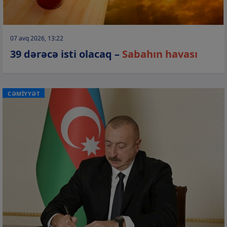
07 avq 2026, 13:22
39 dərəcə isti olacaq –
Sabahın havası
CƏMİYYƏT