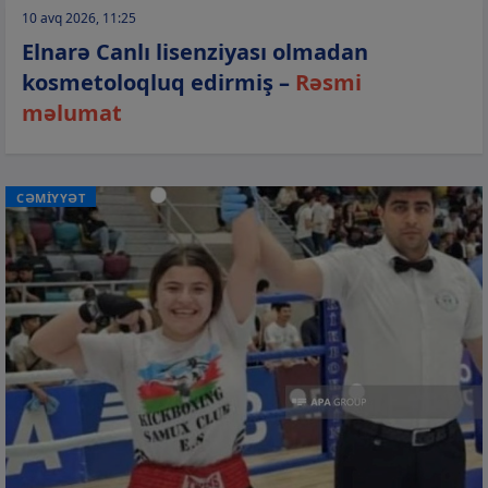
10 avq 2026, 11:25
Elnarə Canlı lisenziyası olmadan
kosmetoloqluq edirmiş –
Rəsmi
məlumat
CƏMİYYƏT