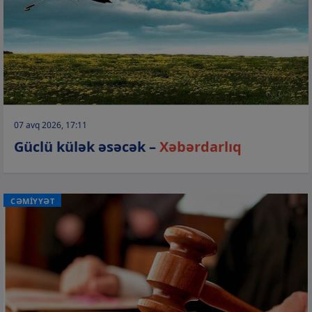
07 avq 2026, 17:11
Güclü külək əsəcək –
Xəbərdarlıq
CƏMİYYƏT