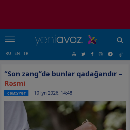
RU
EN
TR
“Son zəng”də bunlar qadağandır –
Rəsmi
10 iyn 2026, 14:48
CƏMİYYƏT