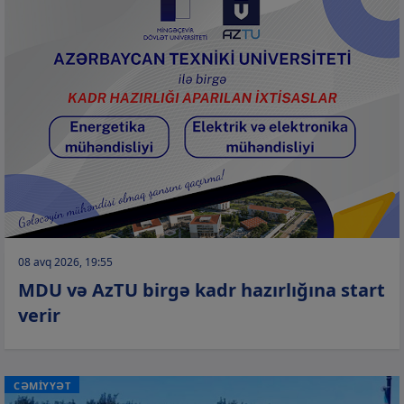
08 avq 2026, 19:55
MDU və AzTU birgə kadr hazırlığına start
verir
CƏMİYYƏT