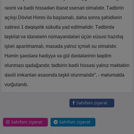
rəsmi və bədii hissədən ibarət ssenari olmalıdır. Tədbirin
açılışı Dövlət Himni ilə başlamalı, daha sonra şəhidlərin
xatirəsi 1 dəqiqəlik sükutla yad edilməlidir. Tədbirdə
təşkilat və idarələrin nümayəndələri üçün xüsusi hazırlıq
işləri aparılmamalı, masada yalnız içməli su olmalıdır.
Həmin şəxslərə hədiyyə və gül dəstələrinin təqdim
olunması qadağandır, tədbirin bədii hissəsi yalnız məktəbin
daxili imkanları əsasında təşkil olunmalıdır”, - məlumatda
vurğulanıb.
Səhifəni ziyarət
et
Səhifəni ziyarət
Səhifəni ziyarət
et
et