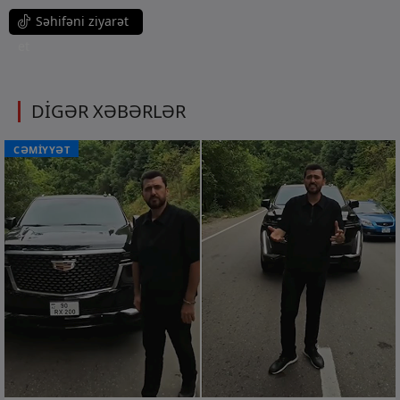
Səhifəni ziyarət
et
DİGƏR XƏBƏRLƏR
CƏMİYYƏT