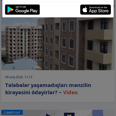
09 avq 2026, 11:13
Tələbələr yaşamadıqları mənzilin
kirayəsini ödəyirlər? −
Video
CƏMİYYƏT