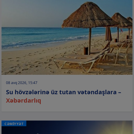
08 avq 2026, 15:47
Su hövzələrinə üz tutan vətəndaşlara –
Xəbərdarlıq
CƏMİYYƏT