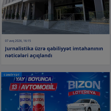
07 avq 2026, 16:15
Jurnalistika üzrə qabiliyyət imtahanının
nəticələri açıqlandı
CƏMİYYƏT