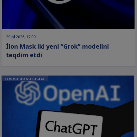
29 iyl 2026, 17:09
İlon Mask iki yeni “Grok” modelini
təqdim etdi
ELM VƏ TEXNOLOGİYA