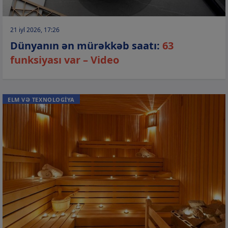
21 iyl 2026, 17:26
Dünyanın ən mürəkkəb saatı:
63
funksiyası var – Video
ELM VƏ TEXNOLOGİYA