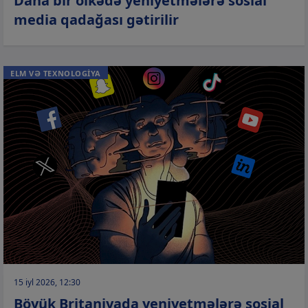
Daha bir ölkədə yeniyetmələrə sosial
media qadağası gətirilir
ELM VƏ TEXNOLOGİYA
15 iyl 2026, 12:30
Böyük Britaniyada yeniyetmələrə sosial