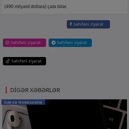
(490 milyard dollara) çata bilər.
Səhifəni ziyarət
et
Səhifəni ziyarət
Səhifəni ziyarət
et
et
Səhifəni ziyarət
et
DİGƏR XƏBƏRLƏR
ELM VƏ TEXNOLOGİYA