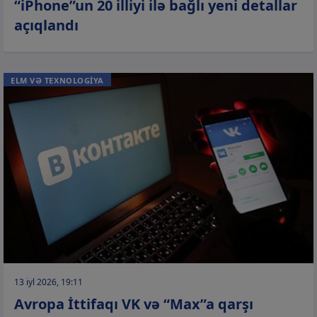
“iPhone”un 20 illiyi ilə bağlı yeni detallar
açıqlandı
ELM VƏ TEXNOLOGİYA
13 iyl 2026, 19:11
Avropa İttifaqı VK və “Max”a qarşı