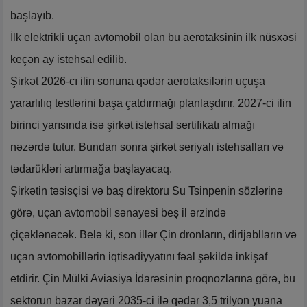
başlayıb.
İlk elektrikli uçan avtomobil olan bu aerotaksinin ilk nüsxəsi
keçən ay istehsal edilib.
Şirkət 2026-cı ilin sonuna qədər aerotaksilərin uçuşa
yararlılıq testlərini başa çatdırmağı planlaşdırır. 2027-ci ilin
birinci yarısında isə şirkət istehsal sertifikatı almağı
nəzərdə tutur. Bundan sonra şirkət seriyalı istehsalları və
tədarükləri artırmağa başlayacaq.
Şirkətin təsisçisi və baş direktoru Su Tsinpenin sözlərinə
görə, uçan avtomobil sənayesi beş il ərzində
çiçəklənəcək. Belə ki, son illər Çin dronların, dirijablların və
uçan avtomobillərin iqtisadiyyatını fəal şəkildə inkişaf
etdirir. Çin Mülki Aviasiya İdarəsinin proqnozlarına görə, bu
sektorun bazar dəyəri 2035-ci ilə qədər 3,5 trilyon yuana