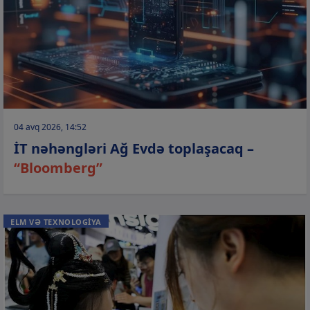
04 avq 2026, 14:52
İT nəhəngləri Ağ Evdə toplaşacaq –
“Bloomberg”
ELM VƏ TEXNOLOGİYA