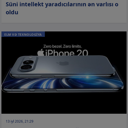
Süni intellekt yaradıcılarının ən varlısı o
oldu
ELM VƏ TEXNOLOGİYA
13 iyl 2026, 21:29