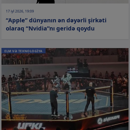
17 iyl 2026, 19:09
“Apple” dünyanın ən dəyərli şirkəti
olaraq “Nvidia”nı geridə qoydu
ELM VƏ TEXNOLOGİYA