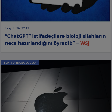
27 iyl 2026, 22:13
“ChatGPT” istifadəçilərə bioloji silahların
necə hazırlandığını öyrədib” −
WSJ
ELM VƏ TEXNOLOGİYA