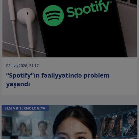
05 avq 2026, 21:17
“Spotify”ın fəaliyyətində problem
yaşandı
ELM VƏ TEXNOLOGİYA