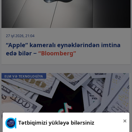
27 iyl 2026, 21:04
“Apple” kameralı eynəklərindən imtina
edə bilər −
“Bloomberg”
ELM VƏ TEXNOLOGİYA
×
Tətbiqimizi yükləyə bilərsiniz