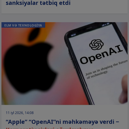
sanksiyalar tətbiq etdi
ELM VƏ TEXNOLOGİYA
11 iyl 2026, 14:08
“Apple” “OpenAI”ni məhkəməyə verdi −