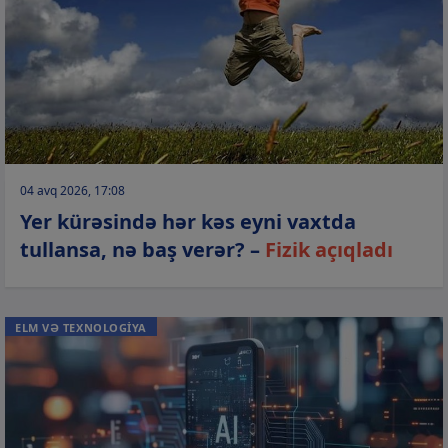
04 avq 2026, 17:08
Yer kürəsində hər kəs eyni vaxtda
tullansa, nə baş verər? –
Fizik açıqladı
ELM VƏ TEXNOLOGİYA