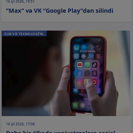
16 iyl 2026, 19:51
“Max” və VK “Google Play”dən silindi
ELM VƏ TEXNOLOGİYA
16 iyl 2026, 17:08