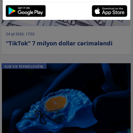
24 iyl 2026, 17:02
“TikTok” 7 milyon dollar cərimələndi
ELM VƏ TEXNOLOGİYA