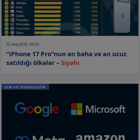
02 avq 2026, 09:52
“iPhone 17 Pro”nun ən baha və ən ucuz
satıldığı ölkələr –
Siyahı
ELM VƏ TEXNOLOGİYA