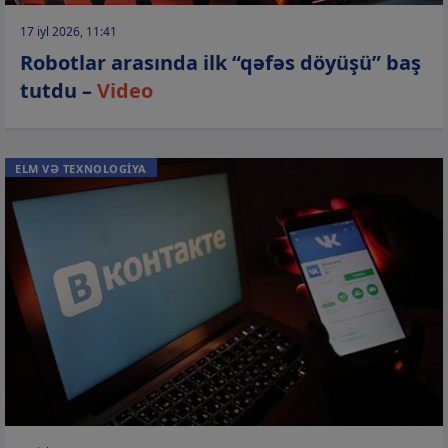
17 iyl 2026, 11:41
Robotlar arasında ilk “qəfəs döyüşü” baş
tutdu –
Video
ELM VƏ TEXNOLOGİYA