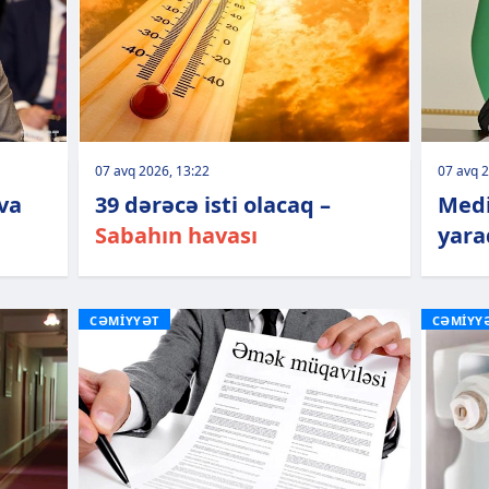
07 avq 2026, 13:22
07 avq 2
va
39 dərəcə isti olacaq –
Medi
Sabahın havası
yarad
CƏMİYYƏT
CƏMİYY