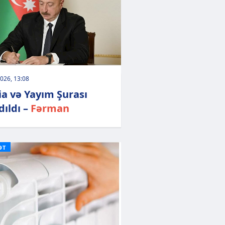
026, 13:08
a və Yayım Şurası
ıldı –
Fərman
ƏT