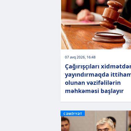
07 avq 2026, 16:48
Çağırışçıları xidmətdə
yayındırmaqda ittiha
olunan vəzifəlilərin
məhkəməsi başlayır
CƏMİYYƏT