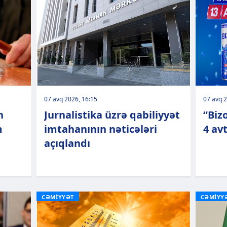
07 avq 2026, 16:15
07 avq 2
n
Jurnalistika üzrə qabiliyyət
“Biz
m
imtahanının nəticələri
4 av
açıqlandı
CƏMİYYƏT
CƏMİYY