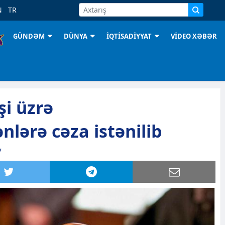
N
TR
GÜNDƏM
DÜNYA
İQTİSADİYYAT
VİDEO XƏBƏR
şi üzrə
ənlərə cəza istənilib
7