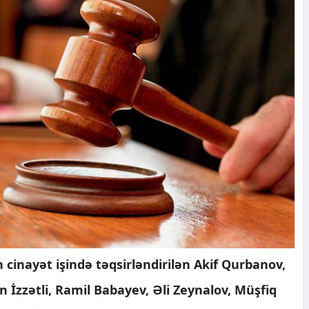
n cinayət işində təqsirləndirilən Akif Qurbanov,
İzzətli, Ramil Babayev, Əli Zeynalov, Müşfiq