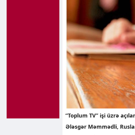
“Toplum TV” işi üzrə açıla
Ələsgər Məmmədli, Ruslan 