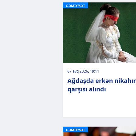
CƏMİYYƏT
07 avq 2026, 19:11
Ağdaşda erkən nikahı
qarşısı alındı
CƏMİYYƏT