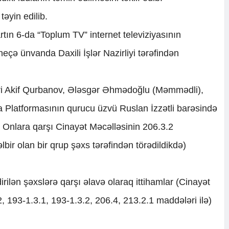
əyin edilib.
rtın 6-da “Toplum TV” internet televiziyasının
neçə ünvanda Daxili İşlər Nazirliyi tərəfindən
ri Akif Qurbanov, Ələsgər Əhmədoğlu (Məmmədli),
a Platformasının qurucu üzvü Ruslan İzzətli barəsində
. Onlara qarşı Cinayət Məcəlləsinin 206.3.2
ir olan bir qrup şəxs tərəfindən törədildikdə)
irilən şəxslərə qarşı əlavə olaraq ittihamlar (Cinayət
, 193-1.3.1, 193-1.3.2, 206.4, 213.2.1 maddələri ilə)