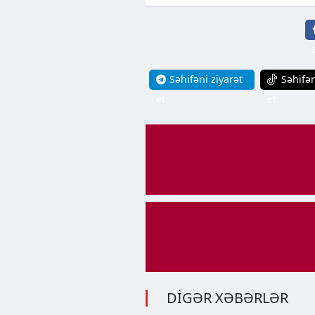
Səhifəni ziyarət
Səhifən
et
et
DİGƏR XƏBƏRLƏR