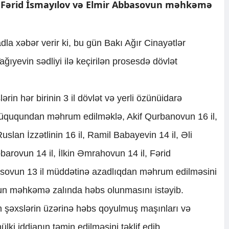
, Fərid İsmayılov və Elmir Abbasovun məhkəmə
dla xəbər verir ki, bu gün Bakı Ağır Cinayətlər
yevin sədliyi ilə keçirilən prosesdə dövlət
ərin hər birinin 3 il dövlət və yerli özünüidarə
hüququndan məhrum edilməklə, Akif Qurbanovun 16 il,
slan İzzətlinin 16 il, Ramil Babayevin 14 il, Əli
arovun 14 il, İlkin Əmrahovun 14 il, Fərid
basovun 13 il müddətinə azadlıqdan məhrum edilməsini
vun məhkəmə zalında həbs olunmasını istəyib.
n şəxslərin üzərinə həbs qoyulmuş maşınları və
lki iddianın təmin edilməsini təklif edib.