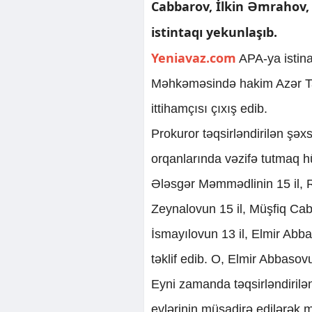
Cabbarov, İlkin Əmrahov
istintaqı yekunlaşıb.
Yeniavaz.com
APA-ya istina
Məhkəməsində hakim Azər Tağı
ittihamçısı çıxış edib.
Prokuror təqsirləndirilən şəxsl
orqanlarında vəzifə tutmaq 
Ələsgər Məmmədlinin 15 il, Ru
Zeynalovun 15 il, Müşfiq Cabb
İsmayılovun 13 il, Elmir Ab
təklif edib. O, Elmir Abbaso
Eyni zamanda təqsirləndirilə
evlərinin müsadirə edilərək mü