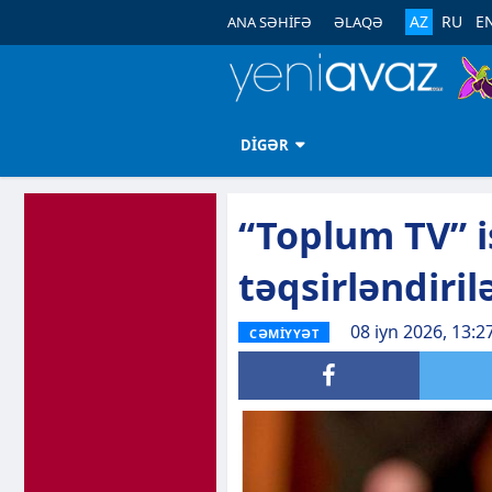
AZ
RU
E
ANA SƏHİFƏ
ƏLAQƏ
DİGƏR
“Toplum TV” i
təqsirləndiril
08 iyn 2026, 13:2
CƏMİYYƏT