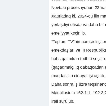
Növbəti proses iyunun 22-nə t
Xatırladaq ki, 2024-cü ilin ma
yerləşdiyi ofisdə və daha bir 
əməliyyat keçirilib.
“Toplum TV”nin həmtəsisçilə
əməkdaşları və III Respublik
həbs qətimkan tədbiri seçilib
(qaçaqmalçılıq qabaqcadan əlb
maddəsi ilə cinayət işi açılıb.
Daha sonra iş üzrə təqsirlənd
Məcəlləsinin 162-1.1, 192.3.2
irəli sürülüb.