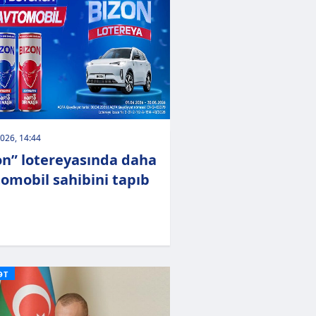
026, 14:44
on” lotereyasında daha
tomobil sahibini tapıb
ƏT