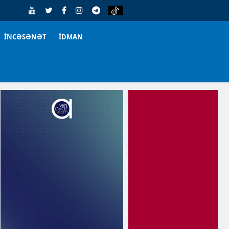
İNCƏSƏNƏT
İDMAN