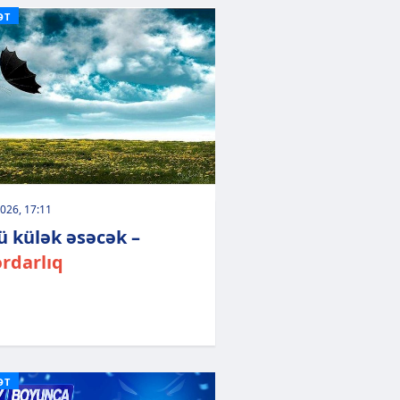
ƏT
026, 17:11
ü külək əsəcək –
rdarlıq
ƏT