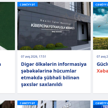
CƏMİYYƏT
CƏMİYY
07 avq 2026, 17:51
07 avq 2
n
Digər ölkələrin informasiya
Gücl
şəbəkələrinə hücumlar
Xəbə
etməkdə şübhəli bilinən
şəxslər saxlanıldı
CƏMİYYƏT
CƏMİYY