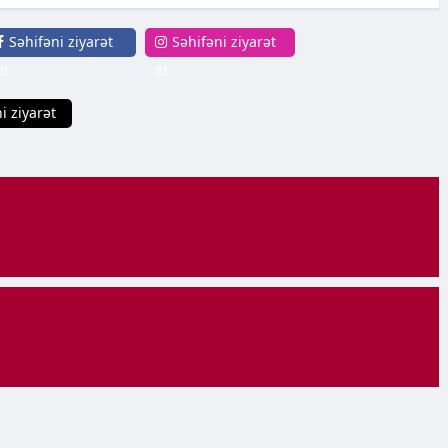
Səhifəni ziyarət
Səhifəni ziyarət
et
et
i ziyarət