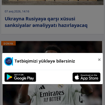
07 avq 2026, 14:16
Ukrayna Rusiyaya qarşı xüsusi
sanksiyalar əməliyyatı hazırlayacaq
DÜNYA
×
Tətbiqimizi yükləyə bilərsiniz