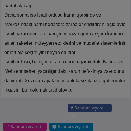
hədəf alacaq.
Daha sonra isə İsrail ordusu İranın qərbində və
mərkəzindəki hərbi hədəflərə zərbələr endirdiyini açıqlayıb.
İsrail hərbi rəsmiləri, həmçinin bazar günü axşam İrandan
atılan raketləri müəyyən etdiklərini və müdafiə sistemlərinin
onları ələ keçirdiyini bəyan ediblər.
İsrail ordusu, həmçinin İranın cənub-qərbindəki Bəndər-e-
Məhşəhr şəhəri yaxınlığındakı Karun neft-kimya zavodunu
da vurub. Xuzistan əyalətinin təhlükəsizlik üzrə qubernator
müavini bu məlumatı təsdiqləyib.
Səhifəni ziyarət
et
Səhifəni ziyarət
Səhifəni ziyarət