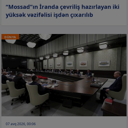
“Mossad”ın İranda çevriliş hazırlayan iki
yüksək vəzifəlisi işdən çıxarılıb
DÜNYA
07 avq 2026, 00:06