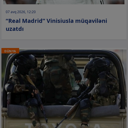
07 avq 2026, 12:20
“Real Madrid” Vinisiusla müqaviləni
uzatdı
DÜNYA