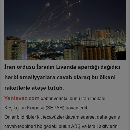
İran ordusu İsrailin Livanda apardığı dağıdıcı
hərbi əməliyyatlara cavab olaraq bu ölkəni
raketlərlə atəşə tutub.
Yeniavaz.com
xəbər verir ki, bunu İran İnqilabı
Keşikçiləri Korpusu (SEPAH) bəyan edib.
Onlar bildiriblər ki, təcavüzlər davam edərsə, daha geniş
cavab tədbirləri bölgədəki bütün ABŞ və İsrail aktivlərini