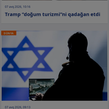
07 avq 2026, 10:16
Tramp “doğum turizmi”ni qadağan etdi
DÜNYA
07 avq 2026, 09:13