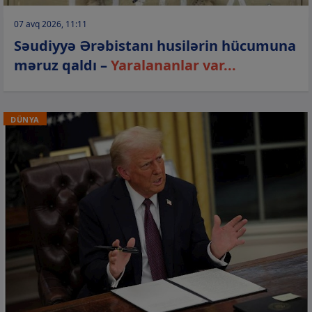
07 avq 2026, 11:11
Səudiyyə Ərəbistanı husilərin hücumuna
məruz qaldı –
Yaralananlar var...
DÜNYA