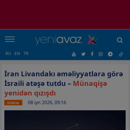
RU
EN
TR
İran Livandakı əməliyyatlara görə
İsraili atəşə tutdu –
Münaqişə
yenidən qızışdı
08 iyn 2026, 09:16
DÜNYA