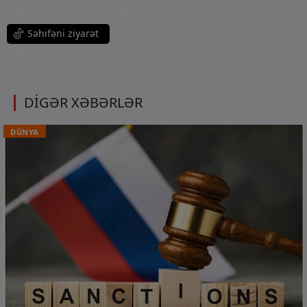
et
et
Səhifəni ziyarət
et
DİGƏR XƏBƏRLƏR
DÜNYA