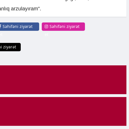
nlıq arzulayıram”.
Səhifəni ziyarət
Səhifəni ziyarət
et
et
i ziyarət