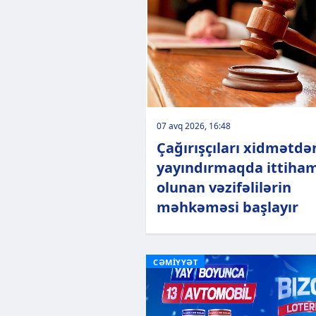
07 avq 2026, 16:48
Çağırışçıları xidmətdə
yayındırmaqda ittiha
olunan vəzifəlilərin
məhkəməsi başlayır
CƏMİYYƏT