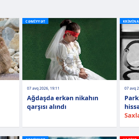
CƏMİYYƏT
KRİMİNA
07 avq 2026, 19:11
07 avq 2
Ağdaşda erkən nikahın
Park
qarşısı alındı
hiss
Saxl