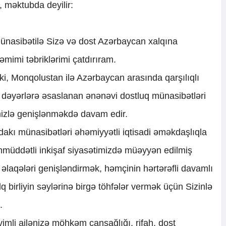
, məktubda deyilir:
ünasibətilə Sizə və dost Azərbaycan xalqına
mimi təbriklərimi çatdırıram.
, Monqolustan ilə Azərbaycan arasında qarşılıqlı
i dəyərlərə əsaslanan ənənəvi dostluq münasibətləri
mizlə genişlənməkdə davam edir.
ındakı münasibətləri əhəmiyyətli iqtisadi əməkdaşlıqla
nmüddətli inkişaf siyasətimizdə müəyyən edilmiş
ə əlaqələri genişləndirmək, həmçinin hərtərəfli davamlı
q birliyin səylərinə birgə töhfələr vermək üçün Sizinlə
.
imli ailənizə möhkəm cansağlığı, rifah, dost