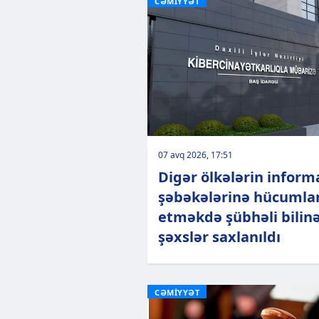
CƏMİYYƏT
07 avq 2026, 17:51
Digər ölkələrin inform
şəbəkələrinə hücumla
etməkdə şübhəli bilin
şəxslər saxlanıldı
CƏMİYYƏT