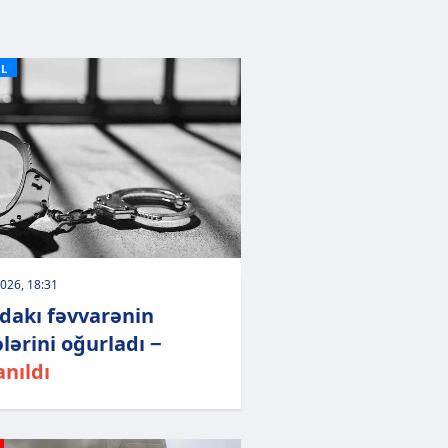
L
026, 18:31
dakı fəvvarənin
ələrini oğurladı −
anıldı