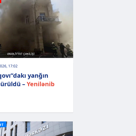
026, 17:02
qovı”dakı yanğın
ürüldü –
Yenilənib
ƏT