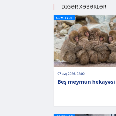
DİGƏR XƏBƏRLƏR
CƏMİYYƏT
07 avq 2026, 22:00
Beş meymun hekayəsi