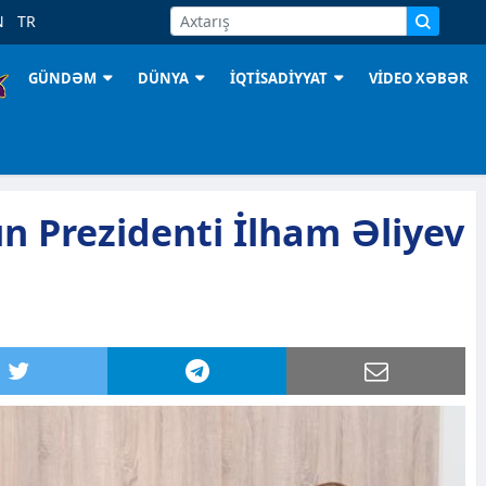
N
TR
GÜNDƏM
DÜNYA
İQTİSADİYYAT
VİDEO XƏBƏR
n Prezidenti İlham Əliyev