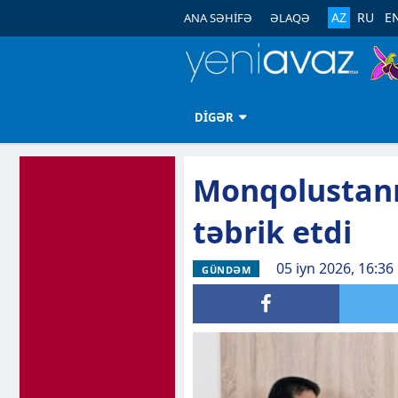
AZ
RU
E
ANA SƏHİFƏ
ƏLAQƏ
DİGƏR
Monqolustanı
təbrik etdi
05 iyn 2026, 16:36
GÜNDƏM