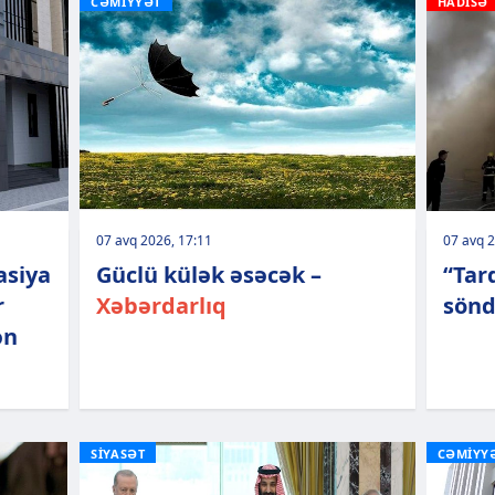
CƏMİYYƏT
HADİSƏ
07 avq 2026, 17:11
07 avq 2
asiya
Güclü külək əsəcək –
“Tar
r
Xəbərdarlıq
sönd
ən
SİYASƏT
CƏMİYY