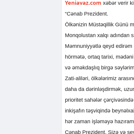
Yeniavaz.com
xəbər verir ki
“Cənab Prezident.
Ölkənizin Müstəqillik Günü m
Monqolustan xalqı adından sə
Məmnuniyyətlə qeyd edirəm ki
hörmətə, ortaq tarixi, mədən
və əməkdaşlıq birgə səyləri
Zati-aliləri, ölkələrimiz aras
daha da dərinləşdirmək, uzu
prioritet sahələr çərçivəsind
inkişafın təşviqində beynəlxal
hər zaman işləməyə hazıram
Cənab Prezident, Sizə və sev