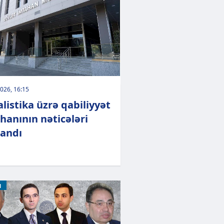
026, 16:15
alistika üzrə qabiliyyət
hanının nəticələri
landı
M