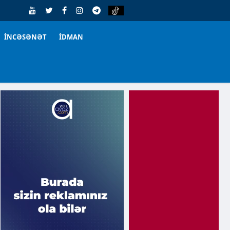
İNCƏSƏNƏT
İDMAN