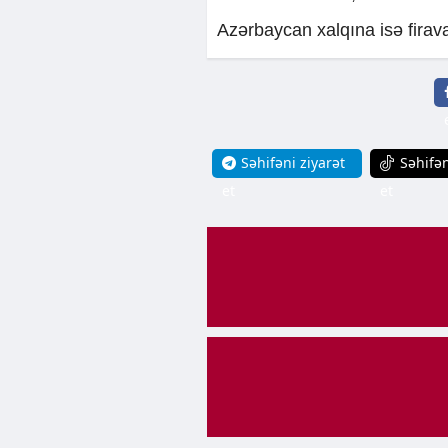
Azərbaycan xalqına isə firava
Səhifəni ziyarət
Səhifən
et
et