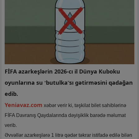
FİFA azarkeşlərin 2026-cı il Dünya Kuboku
oyunlarına su
butulka
sı gətirməsini qadağan
“
”
edib.
Yeniavaz.com
xəbər verir ki, təşkilat bilet sahiblərinə
FİFA Davranış Qaydalarında dəyişiklik barədə məlumat
verib.
Əvvəllər azarkeşlərə 1 litrə qədər təkrar istifadə edilə bilən