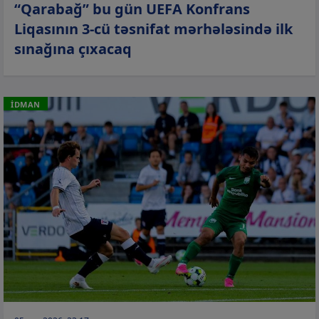
“Qarabağ” bu gün UEFA Konfrans
Liqasının 3-cü təsnifat mərhələsində ilk
sınağına çıxacaq
İDMAN