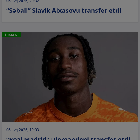
06 avq 2026, 20:32
“Səbail” Slavik Alxasovu transfer etdi
İDMAN
06 avq 2026, 19:03
“Real Madrid” Diomandeni transfer etdi