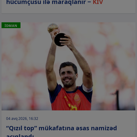
hücumçusu ilə maraqlanır −
KİV
İDMAN
04 avq 2026, 16:32
“Qızıl top” mükafatına əsas namizəd
açıqlandı