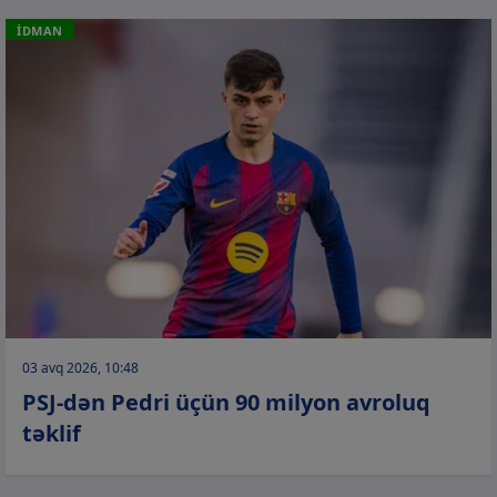
İDMAN
03 avq 2026, 10:48
PSJ-dən Pedri üçün 90 milyon avroluq
təklif