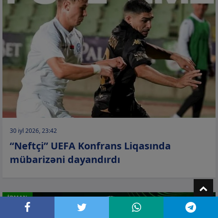
30 iyl 2026, 23:42
“Neftçi” UEFA Konfrans Liqasında
mübarizəni dayandırdı
T
İDMAN