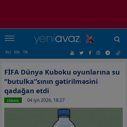
RU
EN
TR
FİFA Dünya Kuboku oyunlarına su
“butulka”sının gətirilməsini
qadağan etdi
04 iyn 2026, 18:27
İDMAN