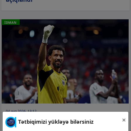
İDMAN
04 avq 2026, 13:12
×
Vozinyanın yeni klubu məlum oldu
Tətbiqimizi yükləyə bilərsiniz