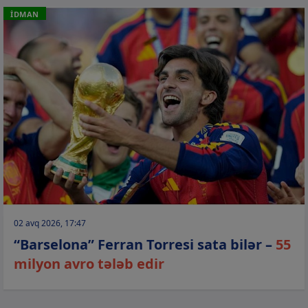
İDMAN
02 avq 2026, 17:47
“Barselona” Ferran Torresi sata bilər –
55
milyon avro tələb edir