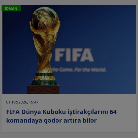
İDMAN
01 avq 2026, 19:47
FİFA Dünya Kuboku iştirakçılarını 64
komandaya qədər artıra bilər