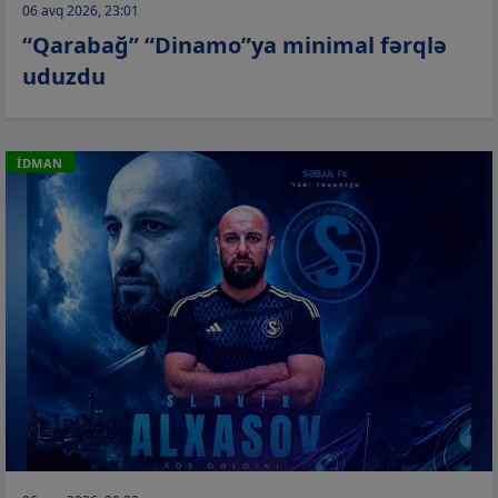
06 avq 2026, 23:01
“Qarabağ” “Dinamo”ya minimal fərqlə
uduzdu
İDMAN