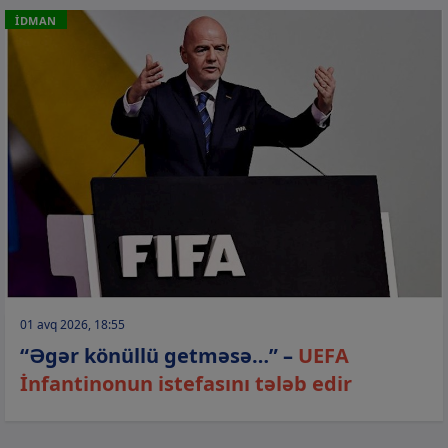
İDMAN
01 avq 2026, 18:55
“Əgər könüllü getməsə…” –
UEFA
İnfantinonun istefasını tələb edir