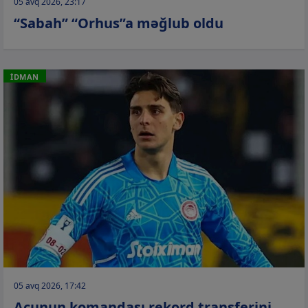
05 avq 2026, 23:17
“Sabah” “Orhus”a məğlub oldu
İDMAN
05 avq 2026, 17:42
Acunun komandası rekord transferini