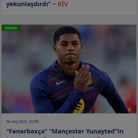
yekunlaşdırdı” −
KİV
İDMAN
04 avq 2026, 20:38
“Fənərbaxça” “Mançester Yunayted”in