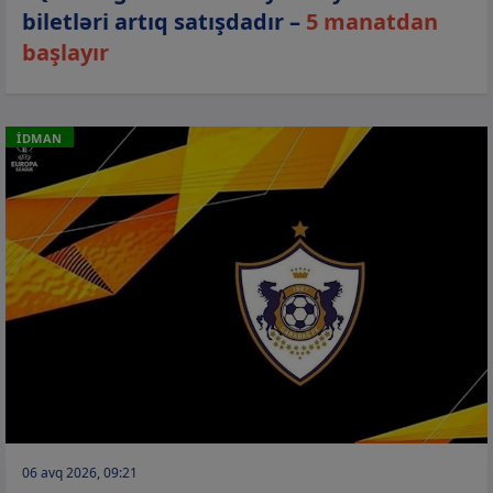
biletləri artıq satışdadır –
5 manatdan
başlayır
İDMAN
06 avq 2026, 09:21