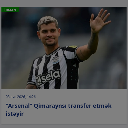
İDMAN
03 avq 2026, 14:26
“Arsenal” Qimaraynsı transfer etmək
istəyir