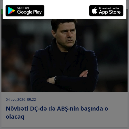
İDMAN
04 avq 2026, 09:22
Növbəti DÇ-də də ABŞ-nin başında o
olacaq