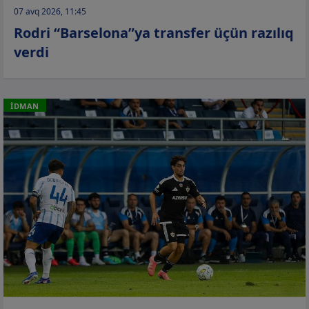
07 avq 2026, 11:45
Rodri “Barselona”ya transfer üçün razılıq
verdi
İDMAN