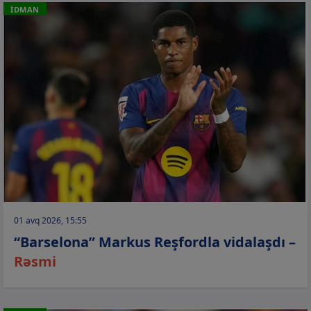
İDMAN
01 avq 2026, 15:55
“Barselona” Markus Reşfordla vidalaşdı –
Rəsmi