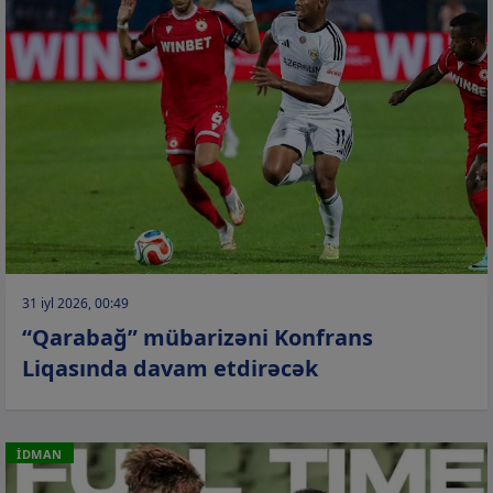
31 iyl 2026, 00:49
“Qarabağ” mübarizəni Konfrans
Liqasında davam etdirəcək
İDMAN