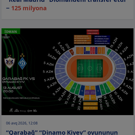
−
125 milyona
İDMAN
06 avq 2026, 12:08
“Qarabağ” “Dinamo Kiyev” oyununun