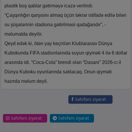
plastik boş qablar gətirməyə icazə verilirdi.
“Çaşqınlığın qarşısını almaq üçün təkrar istifadə edilə bilən
su şüşələrinin stadiona gətirilməsi qadağandır”, -
məlumatda deyilir.
Qeyd edək ki, ötən yay keçirilən Klublararası Dünya
Kubokunda FIFA stadionlarında suyun qiyməti 4 ilə 6 dollar
arasında idi. “Coca-Cola” brendi olan “Dasani” 2026-cı il
Dünya Kuboku oyunlarında satılacaq. Onun qiyməti
hazırda məlum deyil.
Səhifəni ziyarət
et
Səhifəni ziyarət
Səhifəni ziyarət
et
et