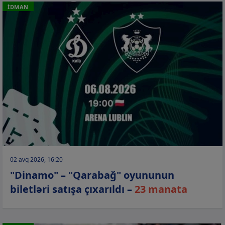
İDMAN
02 avq 2026, 16:20
"Dinamo" – "Qarabağ" oyununun
biletləri satışa çıxarıldı –
23 manata