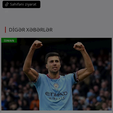
Səhifəni ziyarət
et
DİGƏR XƏBƏRLƏR
İDMAN