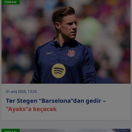
İDMAN
01 avq 2026, 13:26
Ter Stegen “Barselona”dan gedir –
“Ayaks”a keçəcək
İDMAN