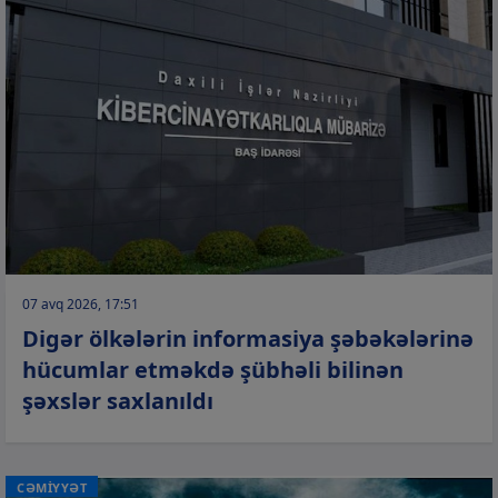
07 avq 2026, 17:51
Digər ölkələrin informasiya şəbəkələrinə
hücumlar etməkdə şübhəli bilinən
şəxslər saxlanıldı
CƏMİYYƏT