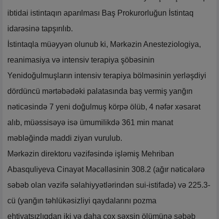
ibtidai istintaqın aparılması Baş Prokurorluğun İstintaq
idarəsinə tapşırılıb.
İstintaqla müəyyən olunub ki, Mərkəzin Anesteziologiya,
reanimasiya və intensiv terapiya şöbəsinin
Yenidoğulmuşların intensiv terapiya bölməsinin yerləşdiyi
dördüncü mərtəbədəki palatasında baş vermiş yanğın
nəticəsində 7 yeni doğulmuş körpə ölüb, 4 nəfər xəsarət
alıb, müəssisəyə isə ümumilikdə 361 min manat
məbləğində maddi ziyan vurulub.
Mərkəzin direktoru vəzifəsində işləmiş Mehriban
Abasquliyeva Cinayət Məcəlləsinin 308.2 (ağır nəticələrə
səbəb olan vəzifə səlahiyyətlərindən sui-istifadə) və 225.3-
cü (yanğın təhlükəsizliyi qaydalarını pozma
ehtiyatsızlıqdan iki və daha çox şəxsin ölümünə səbəb