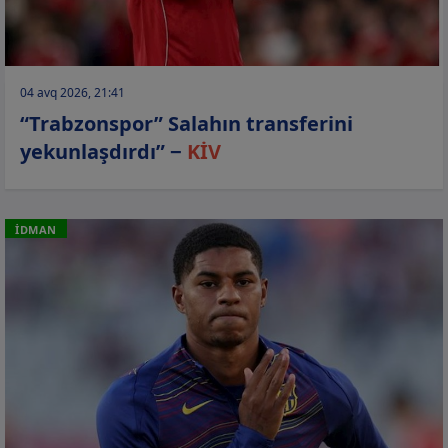
04 avq 2026, 21:41
“Trabzonspor” Salahın transferini
yekunlaşdırdı” −
KİV
İDMAN