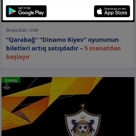
06 avq 2026, 12:08
“Qarabağ” “Dinamo Kiyev” oyununun
biletləri artıq satışdadır –
5 manatdan
başlayır
İDMAN