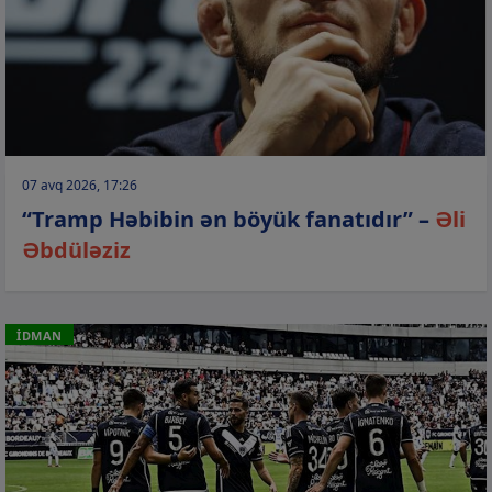
07 avq 2026, 17:26
“Tramp Həbibin ən böyük fanatıdır” –
Əli
Əbdüləziz
İDMAN