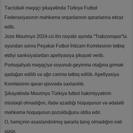
Təcrübəli məşqçi şikayətində Türkiyə Futbol
Federasiyasının məhkəmə orqanlarının qərarlarına etiraz
edib.
Joze Mourinyo 2024-cü ilin noyabr ayında “Trabzonspor”la
oyundan sonra Peşəkar Futbol İntizam Komitəsinin tətbiq
etdiyi sanksiyalardan apellyasiya şikayəti verib.
Portuqaliyalı məşqçiyə soyunub-geyinmə otağına girmək
qadağan edilib və ağır cərimə tətbiq edilib. Apellyasiya
Komitəsinin qərarı qüvvədə saxlanılıb.
Şikayətində Mourinyo Türkiyə futbol hakimiyyətinin
müstəqil olmadığını, ifadə azadlığı hüququnun və ədalətli
məhkəmə hüququnun pozulduğunu iddia edir.
O, həmçinin əsaslandırılmış qərarla tanış olmadığını irəli
sürür.