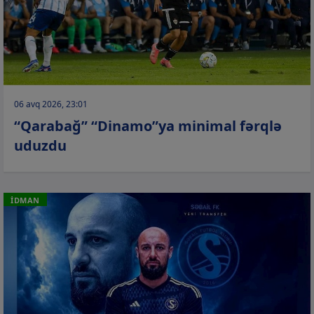
06 avq 2026, 23:01
“Qarabağ” “Dinamo”ya minimal fərqlə
uduzdu
İDMAN