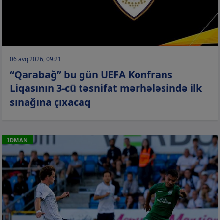
06 avq 2026, 09:21
“Qarabağ” bu gün UEFA Konfrans
Liqasının 3-cü təsnifat mərhələsində ilk
sınağına çıxacaq
İDMAN