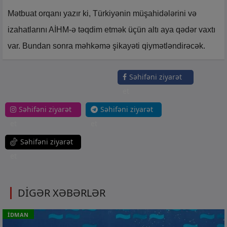
Mətbuat orqanı yazır ki, Türkiyənin müşahidələrini və
izahatlarını AİHM-ə təqdim etmək üçün altı aya qədər vaxtı
var. Bundan sonra məhkəmə şikayəti qiymətləndirəcək.
Səhifəni ziyarət
et
Səhifəni ziyarət
Səhifəni ziyarət
et
et
Səhifəni ziyarət
et
DİGƏR XƏBƏRLƏR
İDMAN