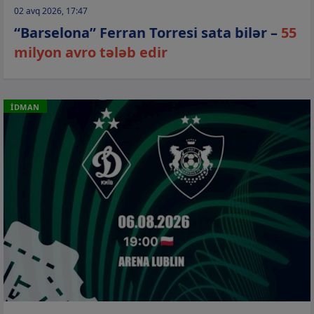
02 avq 2026, 17:47
“Barselona” Ferran Torresi sata bilər –
55
milyon avro tələb edir
İDMAN