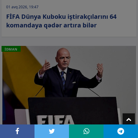
01 avq 2026, 19:47
FİFA Dünya Kuboku iştirakçılarını 64
komandaya qədər artıra bilər
İDMAN
T