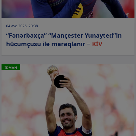
04 avq 2026, 20:38
“Fənərbaxça” “Mançester Yunayted”in
hücumçusu ilə maraqlanır −
KİV
İDMAN