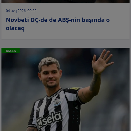
04 avq 2026, 09:22
Növbəti DÇ-də də ABŞ-nin başında o
olacaq
İDMAN