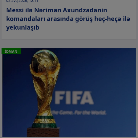
02 avq 2026, 12:11
Messi ilə Nəriman Axundzadənin
komandaları arasında görüş heç-heçə ilə
yekunlaşıb
İDMAN