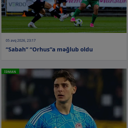
05 avq 2026, 23:17
“Sabah” “Orhus”a məğlub oldu
İDMAN