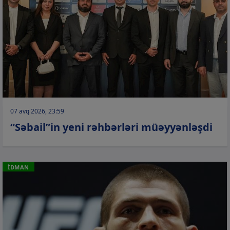
07 avq 2026, 23:59
“Səbail”in yeni rəhbərləri müəyyənləşdi
İDMAN