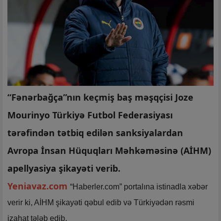
“Fənərbağça”nın keçmiş baş məşqçisi Joze
Mourinyo Türkiyə Futbol Federasiyası
tərəfindən tətbiq edilən sanksiyalardan
Avropa İnsan Hüquqları Məhkəməsinə (AİHM)
apellyasiya şikayəti verib.
Yeniavaz.com
“Haberler.com” portalına istinadla xəbər
verir ki, AİHM şikayəti qəbul edib və Türkiyədən rəsmi
izahat tələb edib.