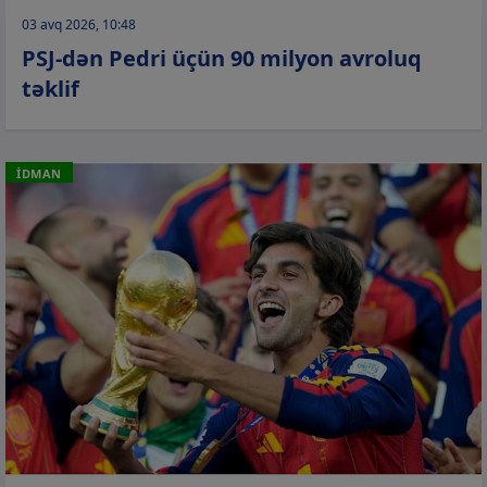
03 avq 2026, 10:48
PSJ-dən Pedri üçün 90 milyon avroluq
təklif
İDMAN