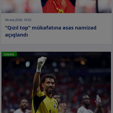
04 avq 2026, 16:32
“Qızıl top” mükafatına əsas namizəd
açıqlandı
İDMAN