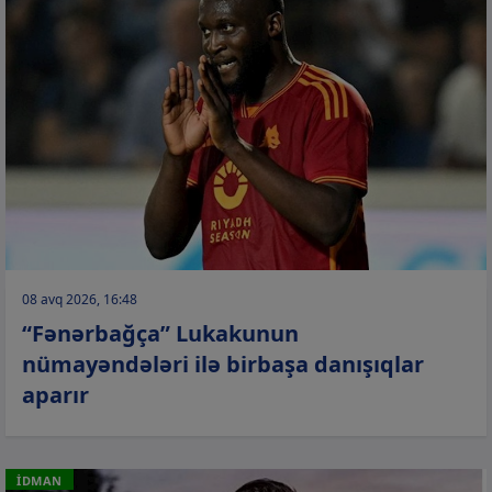
08 avq 2026, 16:48
“Fənərbağça” Lukakunun
nümayəndələri ilə birbaşa danışıqlar
aparır
İDMAN