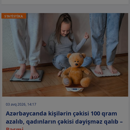
STATİSTİKA
03 avq 2026, 14:17
Azərbaycanda kişilərin çəkisi 100 qram
azalıb, qadınların çəkisi dəyişməz qalıb –
Rəsmi