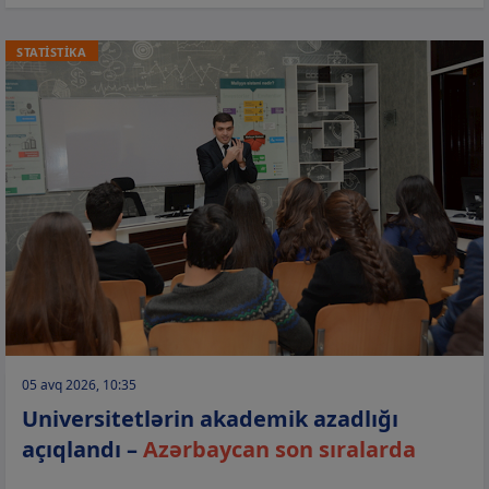
STATİSTİKA
05 avq 2026, 10:35
Universitetlərin akademik azadlığı
açıqlandı –
Azərbaycan son sıralarda