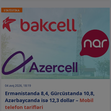
STATİSTİKA
04 avq 2026, 18:19
Ermənistanda 8,4, Gürcüstanda 10,8,
Azərbaycanda isə 12,3 dollar –
Mobil
telefon tarifləri