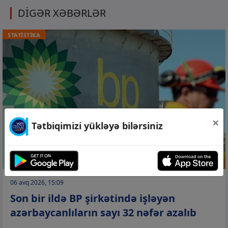
DİGƏR XƏBƏRLƏR
STATİSTİKA
×
Tətbiqimizi yükləyə bilərsiniz
06 avq 2026, 15:09
Son bir ildə BP şirkətində işləyən
azərbaycanlıların sayı 32 nəfər azalıb