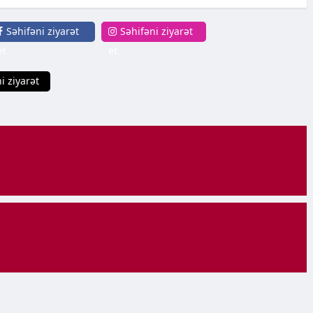
Səhifəni ziyarət
Səhifəni ziyarət
et
et
i ziyarət