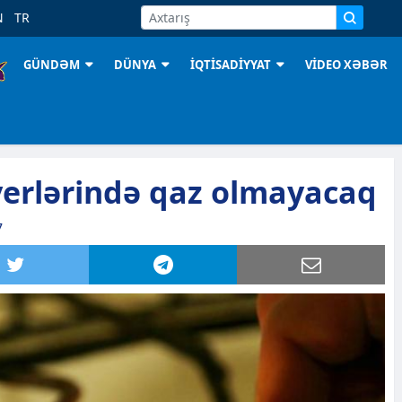
N
TR
GÜNDƏM
DÜNYA
İQTİSADİYYAT
VİDEO XƏBƏR
yerlərində qaz olmayacaq
7