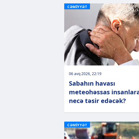
CƏMİYYƏT
06 avq 2026, 22:19
Sabahın havası
meteohəssas insanlar
necə təsir edəcək?
CƏMİYYƏT