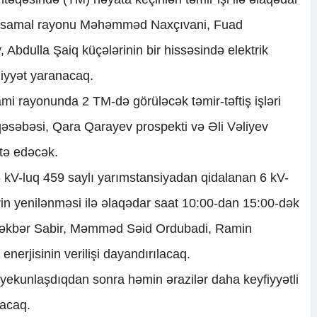
Yasamal rayonu Məhəmməd Naxçıvani, Fuad
 Abdulla Şaiq küçələrinin bir hissəsində elektrik
diyyət yaranacaq.
mi rayonunda 2 TM-də görüləcək təmir-təftiş işləri
 qəsəbəsi, Qara Qarayev prospekti və Əli Vəliyev
atə edəcək.
 kV-luq 459 saylı yarımstansiyadan qidalanan 6 kV-
lərin yenilənməsi ilə əlaqədar saat 10:00-dan 15:00-dək
ləkbər Sabir, Məmməd Səid Ordubadi, Ramin
nerjisinin verilişi dayandırılacaq.
 yekunlaşdıqdan sonra həmin ərazilər daha keyfiyyətli
nacaq.