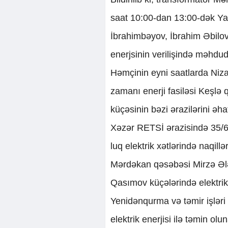
saat 10:00-dan 13:00-dək 
İbrahimbəyov, İbrahim Əbilov,
enerjsinin verilişində məhdu
Həmçinin eyni saatlarda Niza
zamanı enerji fasiləsi Keşlə
küçəsinin bəzi ərazilərini əh
Xəzər RETSİ ərazisində 35/6
luq elektrik xətlərində naqil
Mərdəkan qəsəbəsi Mirzə Ə
Qasımov küçələrində elektrik e
Yenidənqurma və təmir işləri
elektrik enerjisi ilə təmin olu