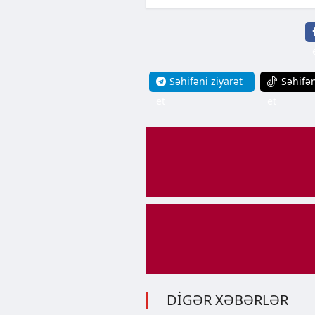
Səhifəni ziyarət
Səhifən
et
et
DİGƏR XƏBƏRLƏR