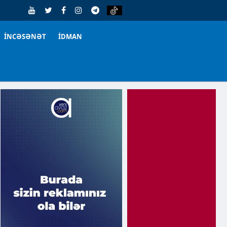
İNCƏSƏNƏT
İDMAN