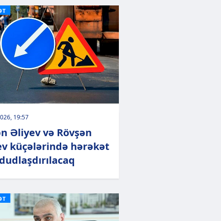
ƏT
026, 19:57
n Əliyev və Rövşən
ev küçələrində hərəkət
udlaşdırılacaq
ƏT