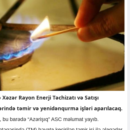
Xəzər Rayon Enerji Təchizatı və Satışı
lərində təmir və yenidənqurma işləri aparılacaq.
ki, bu barədə “Azərişıq” ASC məlumat yayıb.
əntəqəsində (TM) həyata keçirilən təmir işi ilə əlaqədar