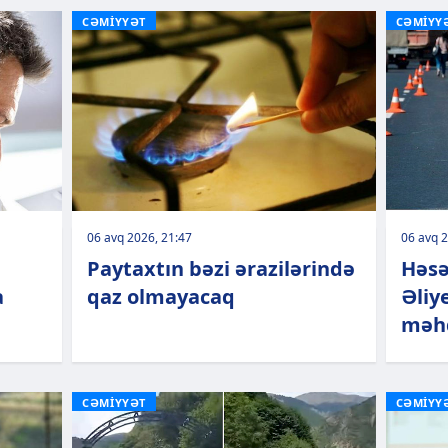
CƏMİYYƏT
CƏMİYY
06 avq 2026, 21:47
06 avq 2
Paytaxtın bəzi ərazilərində
Həsə
a
qaz olmayacaq
Əliy
məhd
CƏMİYYƏT
CƏMİYY