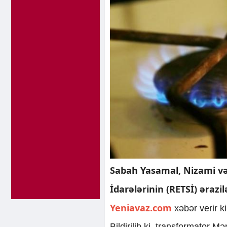
Sabah Yasamal, Nizami və 
İdarələrinin (RETSİ) ərazi
Yeniavaz.com
xəbər verir 
Bildirilib ki, transformator M