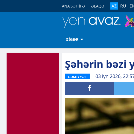
AZ
RU
E
ANA SƏHİFƏ
ƏLAQƏ
DİGƏR
Şəhərin bəzi 
03 iyn 2026, 22:5
CƏMİYYƏT