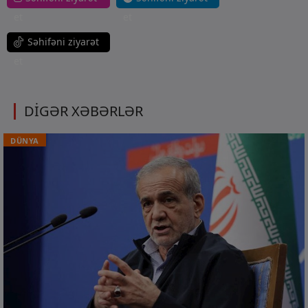
et
et
Səhifəni ziyarət
et
DİGƏR XƏBƏRLƏR
DÜNYA