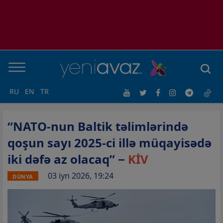
RU
EN
TR
“NATO-nun Baltik təlimlərində
qoşun sayı 2025-ci illə müqayisədə
iki dəfə az olacaq” −
KİV
03 iyn 2026, 19:24
DÜNYA