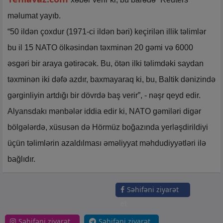
məlumat yayıb.
“50 ildən çoxdur (1971-ci ildən bəri) keçirilən illik təlimlər
bu il 15 NATO ölkəsindən təxminən 20 gəmi və 6000
əsgəri bir araya gətirəcək. Bu, ötən ilki təlimdəki saydan
təxminən iki dəfə azdır, baxmayaraq ki, bu, Baltik dənizində
gərginliyin artdığı bir dövrdə baş verir”, - nəşr qeyd edir.
Alyansdakı mənbələr iddia edir ki, NATO gəmiləri digər
bölgələrdə, xüsusən də Hörmüz boğazında yerləşdirildiyi
üçün təlimlərin azaldılması əməliyyat məhdudiyyətləri ilə
bağlıdır.
Səhifəni ziyarət
et
Səhifəni ziyarət
Səhifəni ziyarət