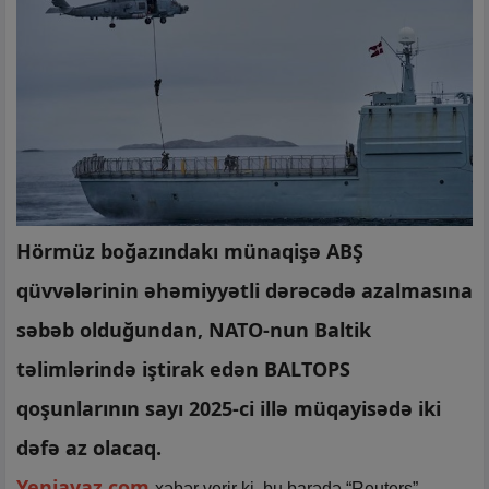
Hörmüz boğazındakı münaqişə ABŞ
qüvvələrinin əhəmiyyətli dərəcədə azalmasına
səbəb olduğundan, NATO-nun Baltik
təlimlərində iştirak edən BALTOPS
qoşunlarının sayı 2025-ci illə müqayisədə iki
dəfə az olacaq.
Yeniavaz.com
xəbər verir ki, bu barədə “Reuters”