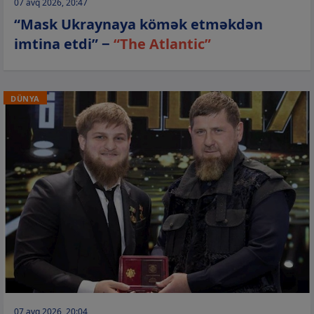
07 avq 2026, 20:47
“Mask Ukraynaya kömək etməkdən
imtina etdi” −
“The Atlantic”
DÜNYA
07 avq 2026, 20:04