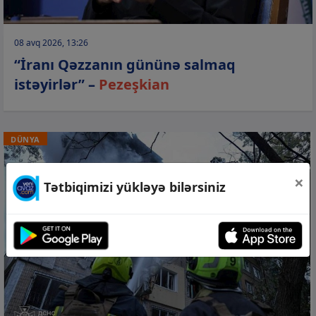
08 avq 2026, 13:26
“İranı Qəzzanın gününə salmaq
istəyirlər” –
Pezeşkian
DÜNYA
×
Tətbiqimizi yükləyə bilərsiniz