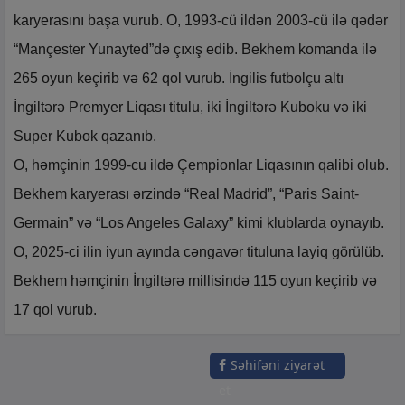
karyerasını başa vurub. O, 1993-cü ildən 2003-cü ilə qədər
“Mançester Yunayted”də çıxış edib. Bekhem komanda ilə
265 oyun keçirib və 62 qol vurub. İngilis futbolçu altı
İngiltərə Premyer Liqası titulu, iki İngiltərə Kuboku və iki
Super Kubok qazanıb.
O, həmçinin 1999-cu ildə Çempionlar Liqasının qalibi olub.
Bekhem karyerası ərzində “Real Madrid”, “Paris Saint-
Germain” və “Los Angeles Galaxy” kimi klublarda oynayıb.
O, 2025-ci ilin iyun ayında cəngavər tituluna layiq görülüb.
Bekhem həmçinin İngiltərə millisində 115 oyun keçirib və
17 qol vurub.
Səhifəni ziyarət
et