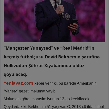
“Mançester Yunayted” və “Real Madrid”in
keçmiş futbolçusu Devid Bekhemin şərəfinə
Hollivudun Şöhrət Xiyabanında ulduz
qoyulacaq.
Yeniavaz.com
xəbər verir ki, bu barədə Amerikanın
“Variety” qəzeti məlumat yayıb.
Məlumata görə, mərasim iyunun 12-də keçiriləcək.
Qeyd edək ki, Bekhemin 51 yaşı var. O, 2013-cü ildə futbol