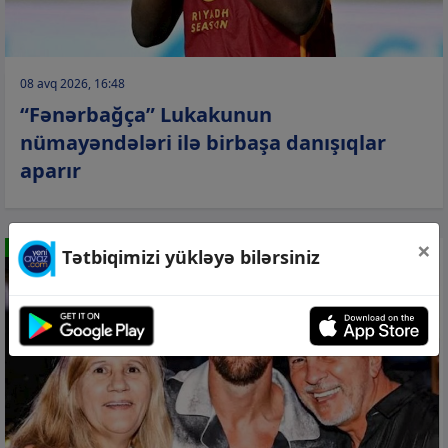
08 avq 2026, 16:48
“Fənərbağça” Lukakunun
nümayəndələri ilə birbaşa danışıqlar
aparır
×
İDMAN
Tətbiqimizi yükləyə bilərsiniz