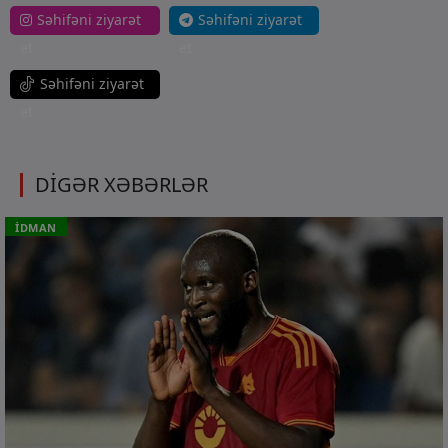
Səhifəni ziyarət
Səhifəni ziyarət
et
et
Səhifəni ziyarət
et
DİGƏR XƏBƏRLƏR
İDMAN