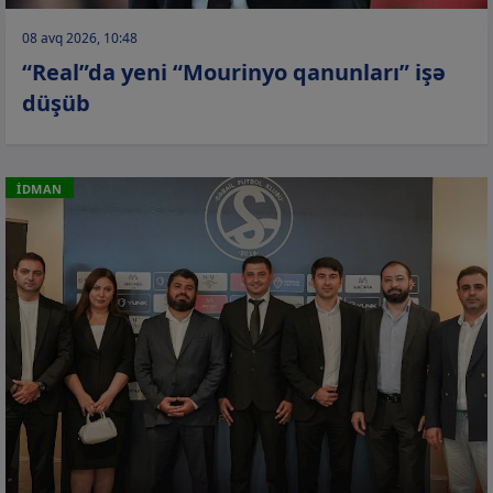
08 avq 2026, 10:48
“Real”da yeni “Mourinyo qanunları” işə
düşüb
İDMAN