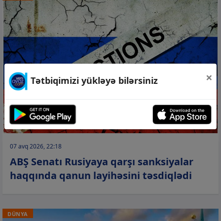
×
Tətbiqimizi yükləyə bilərsiniz
07 avq 2026, 22:18
ABŞ Senatı Rusiyaya qarşı sanksiyalar
haqqında qanun layihəsini təsdiqlədi
DÜNYA