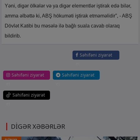
Yəni, digər ölkələr və ya digər elementlər iştirak edə bilər,
amma əlbəttə ki, ABŞ hökuməti iştirak etməməlidir”, - ABŞ
Dövlət Katibi bu məsələ ilə bağlı suala cavab olaraq
bildirib.
Səhifəni ziyarət
et
Səhifəni ziyarət
Səhifəni ziyarət
et
et
Səhifəni ziyarət
et
DİGƏR XƏBƏRLƏR
DÜNYA