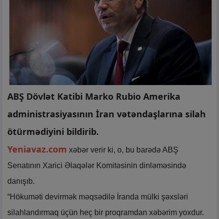
ABŞ Dövlət Katibi Marko Rubio Amerika
administrasiyasının İran vətəndaşlarına silah
ötürmədiyini bildirib.
Yeniavaz.com
xəbər verir ki, o, bu barədə ABŞ
Senatının Xarici Əlaqələr Komitəsinin dinləməsində
danışıb.
“Hökuməti devirmək məqsədilə İranda mülki şəxsləri
silahlandırmaq üçün heç bir proqramdan xəbərim yoxdur.