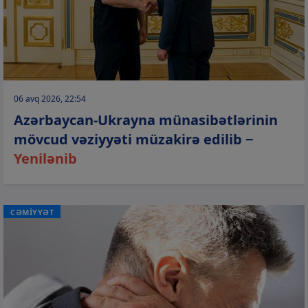
06 avq 2026, 22:54
Azərbaycan-Ukrayna münasibətlərinin
mövcud vəziyyəti müzakirə edilib −
Yenilənib
CƏMİYYƏT