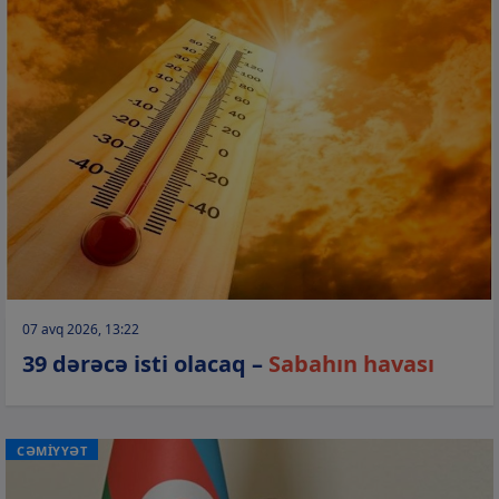
07 avq 2026, 13:22
39 dərəcə isti olacaq –
Sabahın havası
CƏMİYYƏT