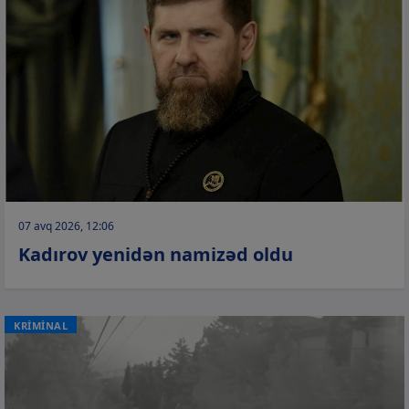
07 avq 2026, 12:06
Kadırov yenidən namizəd oldu
KRİMİNAL