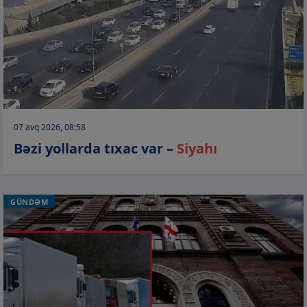
07 avq 2026, 08:58
Bəzi yollarda tıxac var –
Siyahı
GÜNDƏM