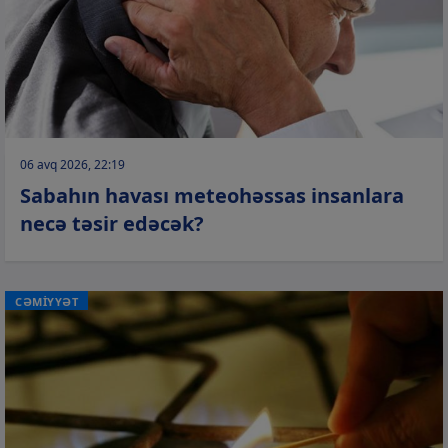
06 avq 2026, 22:19
Sabahın havası meteohəssas insanlara
necə təsir edəcək?
CƏMİYYƏT