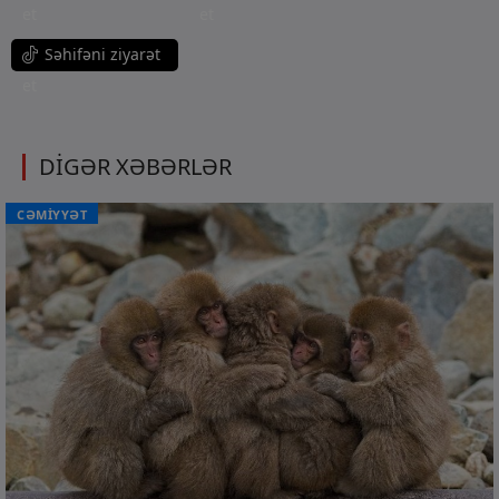
et
et
Səhifəni ziyarət
et
DİGƏR XƏBƏRLƏR
CƏMİYYƏT