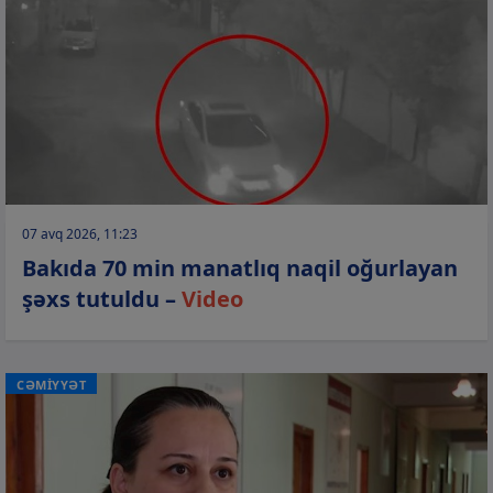
07 avq 2026, 11:23
Bakıda 70 min manatlıq naqil oğurlayan
şəxs tutuldu –
Video
CƏMİYYƏT