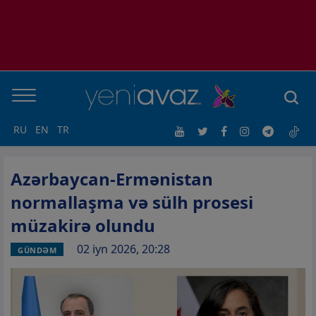
RU
EN
TR
Azərbaycan-Ermənistan
normallaşma və sülh prosesi
müzakirə olundu
02 iyn 2026, 20:28
GÜNDƏM