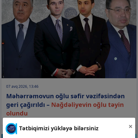
07 avq 2026, 13:46
Məhərrəmovun oğlu səfir vəzifəsindən
geri çağırıldı –
Nağdəliyevin oğlu təyin
olundu
×
Tətbiqimizi yükləyə bilərsiniz
GÜNDƏM