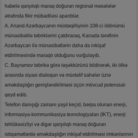
habelə qarşılıqlı maraq doğuran regional məsələlər
ətrafında fikir mübadiləsi aparıblar.
A. Anand Azərbaycanın müstəqilliyinin 108-ci ildönümü
münasibətilə təbriklərini çatdıraraq, Kanada tərəfinin
Azərbaycan ilə münasibətlərin daha da inkişaf
etdirilməsində maraqlı olduğunu vurğulayıb.
C. Bayramov təbrikə görə təşəkkürünü bildirərək, iki ölkə
arasında siyasi dialoqun və müxtəlif sahələr üzrə
əməkdaşlığın genişləndirilməsi üçün mövcud potensialı
qeyd edib.
Telefon danışığı zamanı yaşıl keçid, bərpa olunan enerji,
informasiya-kommunikasiya texnologiyaları (İKT), enerji
təhlükəsizliyi və digər qarşılıqlı maraq doğuran
istiqamətlərdə əməkdaşlığın inkişaf etdirilməsi imkanlarının