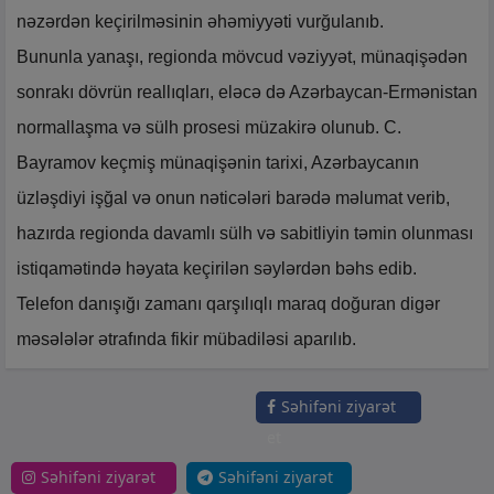
nəzərdən keçirilməsinin əhəmiyyəti vurğulanıb.
Bununla yanaşı, regionda mövcud vəziyyət, münaqişədən
sonrakı dövrün reallıqları, eləcə də Azərbaycan-Ermənistan
normallaşma və sülh prosesi müzakirə olunub. C.
Bayramov keçmiş münaqişənin tarixi, Azərbaycanın
üzləşdiyi işğal və onun nəticələri barədə məlumat verib,
hazırda regionda davamlı sülh və sabitliyin təmin olunması
istiqamətində həyata keçirilən səylərdən bəhs edib.
Telefon danışığı zamanı qarşılıqlı maraq doğuran digər
məsələlər ətrafında fikir mübadiləsi aparılıb.
Səhifəni ziyarət
et
Səhifəni ziyarət
Səhifəni ziyarət