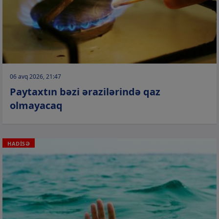
06 avq 2026, 21:47
Paytaxtın bəzi ərazilərində qaz
olmayacaq
HADİSƏ