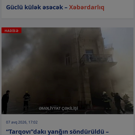
Güclü külək əsəcək –
Xəbərdarlıq
HADİSƏ
07 avq 2026, 17:02
“Tarqovı”dakı yanğın söndürüldü –