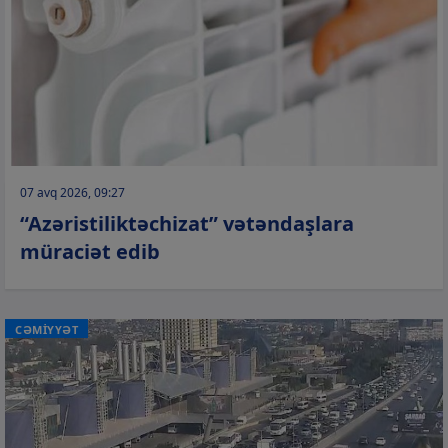
07 avq 2026, 09:27
“Azəristiliktəchizat” vətəndaşlara
müraciət edib
CƏMİYYƏT