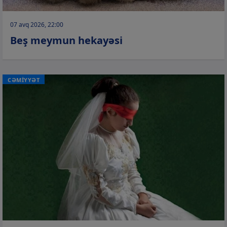
07 avq 2026, 22:00
Beş meymun hekayəsi
CƏMİYYƏT