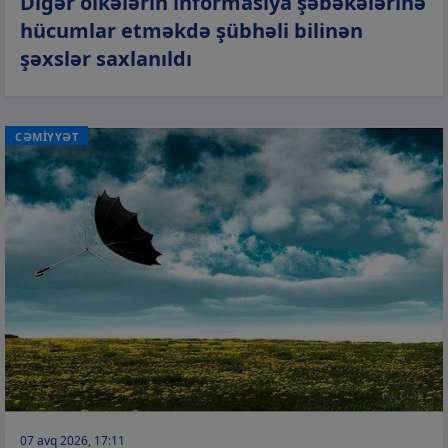
Digər ölkələrin informasiya şəbəkələrinə
hücumlar etməkdə şübhəli bilinən
şəxslər saxlanıldı
CƏMİYYƏT
07 avq 2026, 17:11