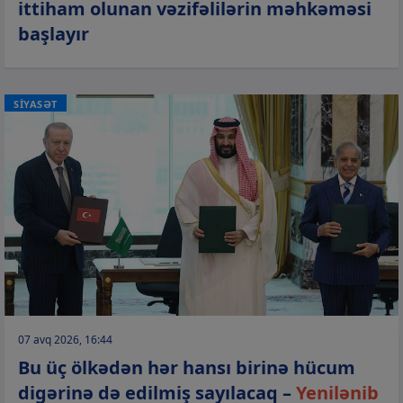
ittiham olunan vəzifəlilərin məhkəməsi
başlayır
SİYASƏT
07 avq 2026, 16:44
Bu üç ölkədən hər hansı birinə hücum
digərinə də edilmiş sayılacaq –
Yenilənib