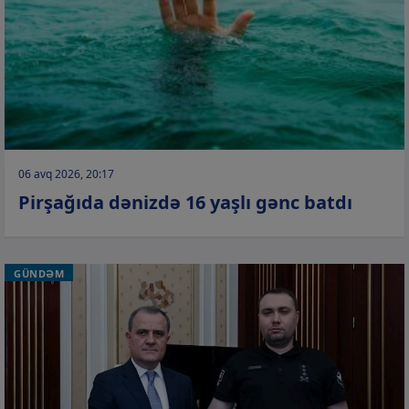
06 avq 2026, 20:17
Pirşağıda dənizdə 16 yaşlı gənc batdı
GÜNDƏM