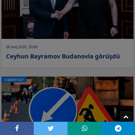
06 avq 2026, 20:06
Ceyhun Bayramov Budanovla görüşdü
CƏMİYYƏT
T