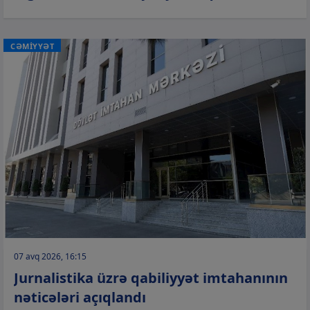
CƏMİYYƏT
07 avq 2026, 16:15
Jurnalistika üzrə qabiliyyət imtahanının
nəticələri açıqlandı