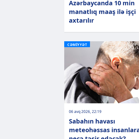
Azərbaycanda 10 min
manatlıq maaş ilə işçi
axtarılır
CƏMİYYƏT
06 avq 2026, 22:19
Sabahın havası
meteohəssas insanlar
necə təsir edəcək?