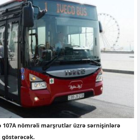
 107A nömrəli marşrutlar üzrə sərnişinlərə
 göstərəcək.