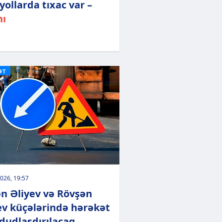
yollarda tıxac var –
hı
ƏT
026, 19:57
n Əliyev və Rövşən
ev küçələrində hərəkət
udlaşdırılacaq