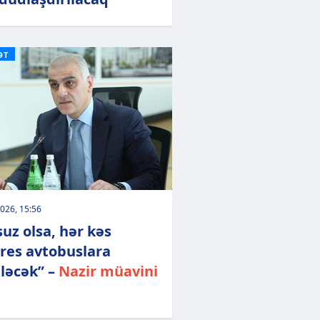
ƏT
026, 15:56
suz olsa, hər kəs
res avtobuslara
ləcək” –
Nazir müavini