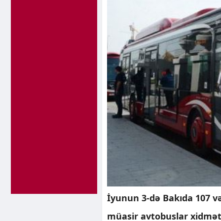
İyunun 3-də Bakıda 107 və
müasir avtobuslar xidmət