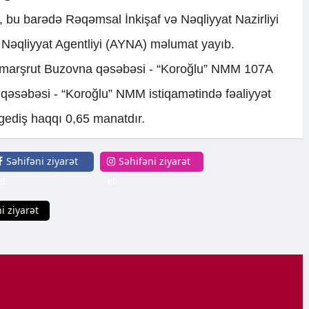
i, bu barədə Rəqəmsal İnkişaf və Nəqliyyat Nazirliyi
Nəqliyyat Agentliyi (AYNA) məlumat yayıb.
 marşrut Buzovna qəsəbəsi - “Koroğlu” NMM 107A
qəsəbəsi - “Koroğlu” NMM istiqamətində fəaliyyət
ə gediş haqqı 0,65 manatdır.
Səhifəni ziyarət
Səhifəni ziyarət
et
et
i ziyarət