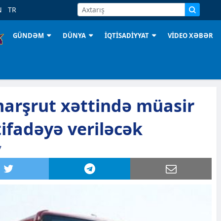
N
TR
GÜNDƏM
DÜNYA
İQTİSADİYYAT
VİDEO XƏBƏR
arşrut xəttində müasir
tifadəyə veriləcək
7