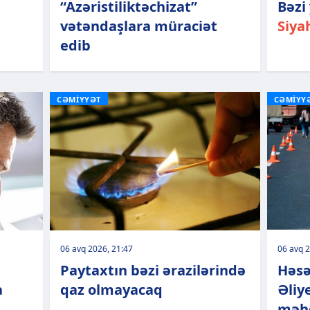
“Azəristiliktəchizat”
Bəzi 
vətəndaşlara müraciət
Siya
edib
CƏMİYYƏT
CƏMİYY
06 avq 2026, 21:47
06 avq 2
Paytaxtın bəzi ərazilərində
Həsə
a
qaz olmayacaq
Əliy
məhd