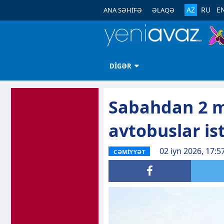
AZ
RU
E
ANA SƏHİFƏ
ƏLAQƏ
DİGƏR
Sabahdan 2 m
avtobuslar is
02 iyn 2026, 17:5
CƏMİYYƏT