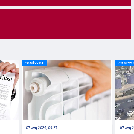
CƏMİYYƏT
CƏMİYY
07 avq 2026, 09:27
07 avq 2