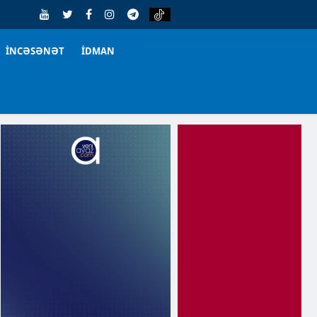
İNCƏSƏNƏT
İDMAN