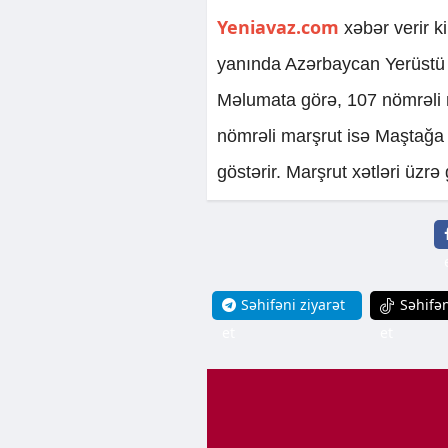
Yeniavaz.com
xəbər verir k
yanında Azərbaycan Yerüstü 
Məlumata görə, 107 nömrəli
nömrəli marşrut isə Maştağa 
göstərir. Marşrut xətləri üzr
Səhifəni ziyarət
Səhifən
et
et