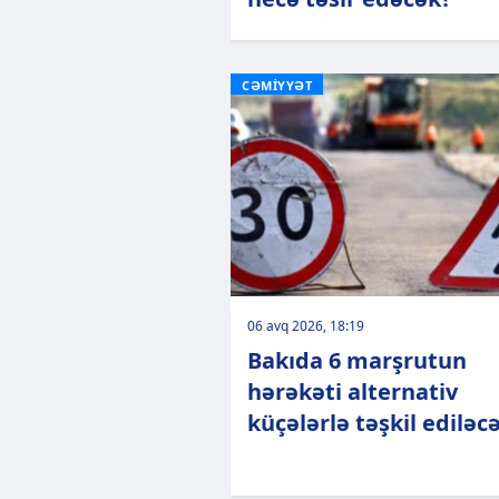
CƏMİYYƏT
06 avq 2026, 18:19
Bakıda 6 marşrutun
hərəkəti alternativ
küçələrlə təşkil ediləc