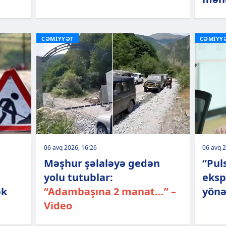
CƏMİYYƏT
CƏMİYY
06 avq 2026, 16:26
06 avq 2
Məşhur şəlaləyə gedən
“Pul
yolu tutublar:
eksp
ək
“Adambaşına 2 manat...” –
yönə
Video