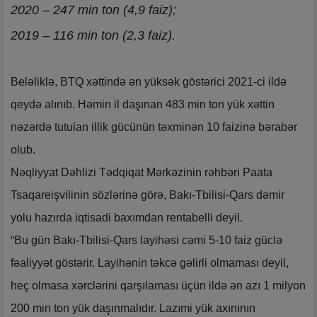
2020 – 247 min ton (4,9 faiz);
2019 – 116 min ton (2,3 faiz).
Beləliklə, BTQ xəttində ən yüksək göstərici 2021-ci ildə
qeydə alınıb. Həmin il daşınan 483 min ton yük xəttin
nəzərdə tutulan illik gücünün təxminən 10 faizinə bərabər
olub.
Nəqliyyat Dəhlizi Tədqiqat Mərkəzinin rəhbəri Paata
Tsaqareişvilinin sözlərinə görə, Bakı-Tbilisi-Qars dəmir
yolu hazırda iqtisadi baxımdan rentabelli deyil.
“Bu gün Bakı-Tbilisi-Qars layihəsi cəmi 5-10 faiz güclə
fəaliyyət göstərir. Layihənin təkcə gəlirli olmaması deyil,
heç olmasa xərclərini qarşılaması üçün ildə ən azı 1 milyon
200 min ton yük daşınmalıdır. Lazımi yük axınının