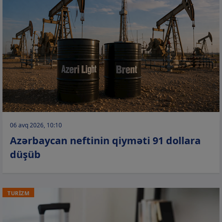
06 avq 2026, 10:10
Azərbaycan neftinin qiyməti 91 dollara
düşüb
TURİZM