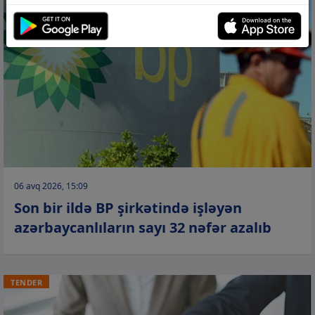
06 avq 2026, 15:09
Son bir ildə BP şirkətində işləyən
azərbaycanlıların sayı 32 nəfər azalıb
TENDER