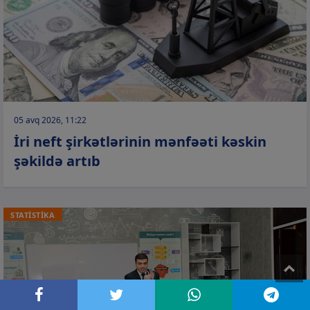
05 avq 2026, 11:22
İri neft şirkətlərinin mənfəəti kəskin
şəkildə artıb
STATİSTİKA
T