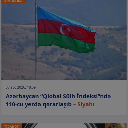
STATİSTİKA
07 avq 2026, 18:09
Azərbaycan “Qlobal Sülh İndeksi”ndə
110-cu yerdə qərarlaşıb –
Siyahı
TİCARƏT