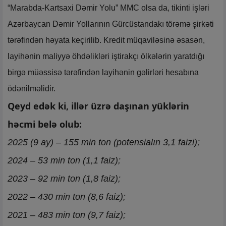
“Marabda-Kartsaxi Dəmir Yolu” MMC olsa da, tikinti işləri
Azərbaycan Dəmir Yollarının Gürcüstandakı törəmə şirkəti
tərəfindən həyata keçirilib. Kredit müqaviləsinə əsasən,
layihənin maliyyə öhdəlikləri iştirakçı ölkələrin yaratdığı
birgə müəssisə tərəfindən layihənin gəlirləri hesabına
ödənilməlidir.
Qeyd edək ki, illər üzrə daşınan yüklərin
həcmi belə olub:
2025 (9 ay) – 155 min ton (potensialın 3,1 faizi);
2024 – 53 min ton (1,1 faiz);
2023 – 92 min ton (1,8 faiz);
2022 – 430 min ton (8,6 faiz);
2021 – 483 min ton (9,7 faiz);