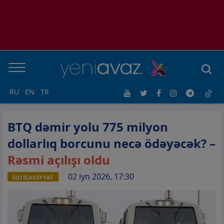
RU
EN
TR
BTQ dəmir yolu 775 milyon
dollarlıq borcunu necə ödəyəcək? –
Rəsmi açılışı oldu
02 iyn 2026, 17:30
İQTİSADİYYAT