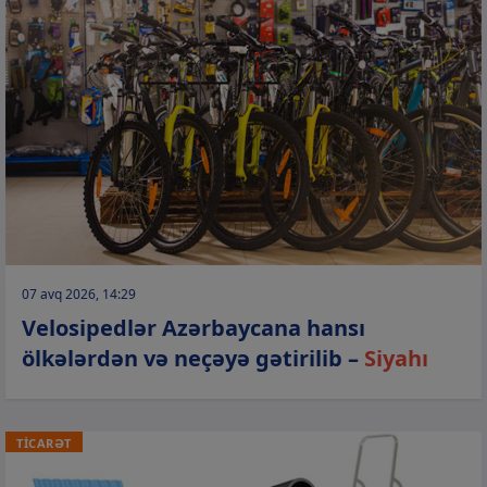
07 avq 2026, 14:29
Velosipedlər Azərbaycana hansı
ölkələrdən və neçəyə gətirilib –
Siyahı
TİCARƏT