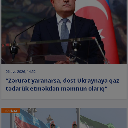
06 avq 2026, 14:52
“Zərurət yaranarsa, dost Ukraynaya qaz
tədarük etməkdən məmnun olarıq”
TURİZM