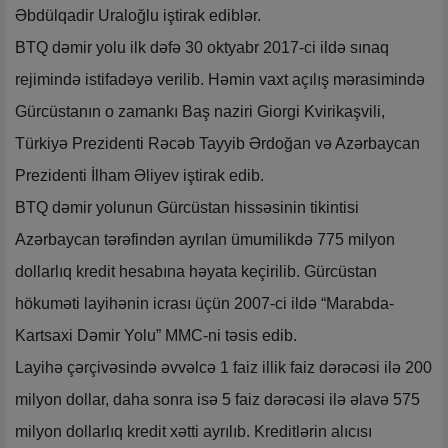
Əbdülqadir Uraloğlu iştirak ediblər.
BTQ dəmir yolu ilk dəfə 30 oktyabr 2017-ci ildə sınaq
rejimində istifadəyə verilib. Həmin vaxt açılış mərasimində
Gürcüstanın o zamankı Baş naziri Giorgi Kvirikaşvili,
Türkiyə Prezidenti Rəcəb Tayyib Ərdoğan və Azərbaycan
Prezidenti İlham Əliyev iştirak edib.
BTQ dəmir yolunun Gürcüstan hissəsinin tikintisi
Azərbaycan tərəfindən ayrılan ümumilikdə 775 milyon
dollarlıq kredit hesabına həyata keçirilib. Gürcüstan
hökuməti layihənin icrası üçün 2007-ci ildə “Marabda-
Kartsaxi Dəmir Yolu” MMC-ni təsis edib.
Layihə çərçivəsində əvvəlcə 1 faiz illik faiz dərəcəsi ilə 200
milyon dollar, daha sonra isə 5 faiz dərəcəsi ilə əlavə 575
milyon dollarlıq kredit xətti ayrılıb. Kreditlərin alıcısı