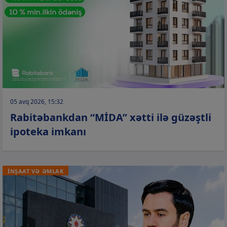
05 avq 2026, 15:32
Rabitəbankdan “MİDA” xətti ilə güzəştli
ipoteka imkanı
İNŞAAT VƏ ƏMLAK