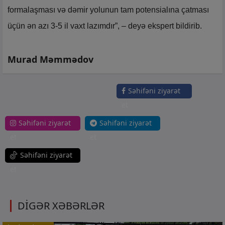
formalaşması və dəmir yolunun tam potensialına çatması
üçün ən azı 3-5 il vaxt lazımdır”, – deyə ekspert bildirib.
Murad Məmmədov
Səhifəni ziyarət
et
Səhifəni ziyarət
Səhifəni ziyarət
et
et
Səhifəni ziyarət
et
DİGƏR XƏBƏRLƏR