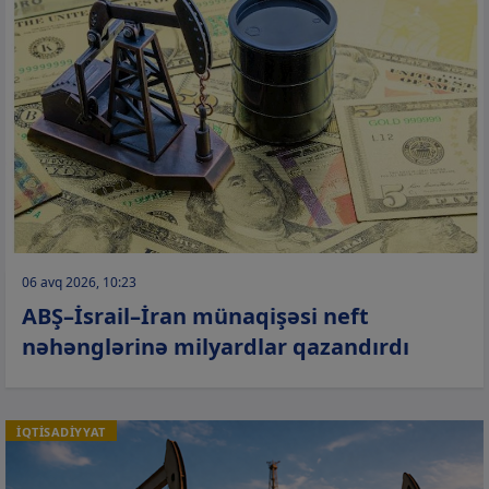
06 avq 2026, 10:23
ABŞ–İsrail–İran münaqişəsi neft
nəhənglərinə milyardlar qazandırdı
İQTİSADİYYAT