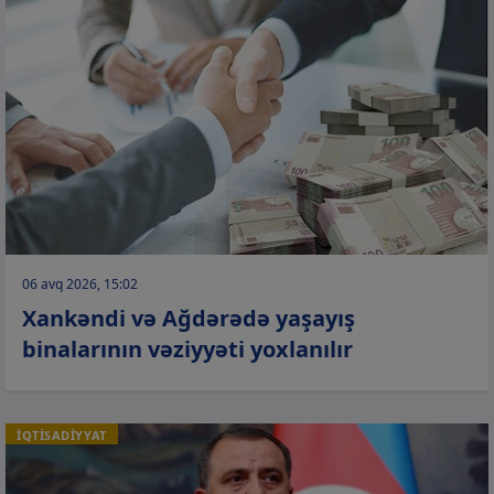
06 avq 2026, 15:02
Xankəndi və Ağdərədə yaşayış
binalarının vəziyyəti yoxlanılır
İQTİSADİYYAT