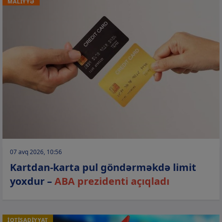
MALİYYƏ
07 avq 2026, 10:56
Kartdan-karta pul göndərməkdə limit
yoxdur –
ABA prezidenti açıqladı
İQTİSADİYYAT