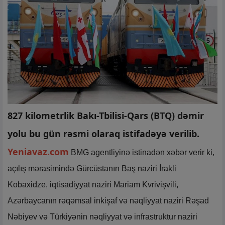
827 kilometrlik Bakı-Tbilisi-Qars (BTQ) dəmir
yolu bu gün rəsmi olaraq istifadəyə verilib.
Yeniavaz.com
BMG agentliyinə istinadən xəbər verir ki,
açılış mərasimində Gürcüstanın Baş naziri İrakli
Kobaxidze, iqtisadiyyat naziri Mariam Kvrivişvili,
Azərbaycanın rəqəmsal inkişaf və nəqliyyat naziri Rəşad
Nəbiyev və Türkiyənin nəqliyyat və infrastruktur naziri