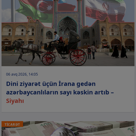
06 avq 2026, 14:05
Dini ziyarət üçün İrana gedən
azərbaycanlıların sayı kəskin artıb –
Siyahı
TİCARƏT