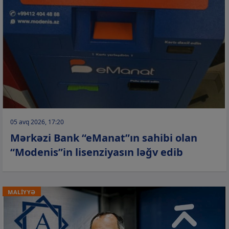
05 avq 2026, 17:20
Mərkəzi Bank “eManat”ın sahibi olan
“Modenis”in lisenziyasın ləğv edib
MALİYYƏ