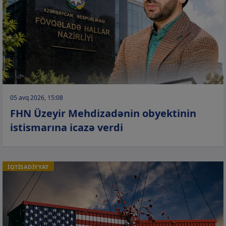
05 avq 2026, 15:08
FHN Üzeyir Mehdizadənin obyektinin
istismarına icazə verdi
İQTİSADİYYAT