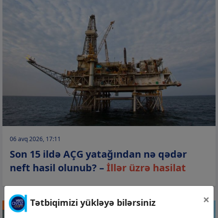
06 avq 2026, 17:11
Son 15 ildə AÇG yatağından nə qədər
neft hasil olunub? –
İllər üzrə hasilat
×
Tətbiqimizi yükləyə bilərsiniz
STATİSTİKA