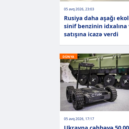
05 avq 2026, 23:03
Rusiya daha aşağı ekol
sinif benzinin idxalına
satışına icazə verdi
DÜNYA
05 avq 2026, 17:17
Ukrayna cəbhəyə 50 0