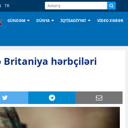
N
TR
GÜNDƏM
DÜNYA
İQTİSADİYYAT
VİDEO XƏBƏR
 Britaniya hərbçiləri