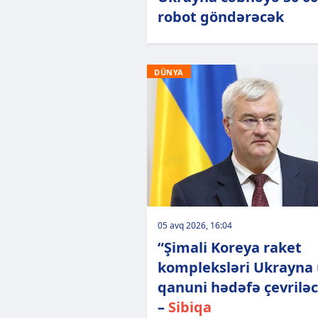
robot göndərəcək
DÜNYA
05 avq 2026, 16:04
“Şimali Koreya raket
kompleksləri Ukrayna
qanuni hədəfə çevrilə
–
Sibiqa