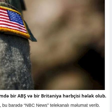
imdə bir ABŞ və bir Britaniya hərbçisi həlak olub.
ki, bu barədə “NBC News” telekanalı məlumat verib.