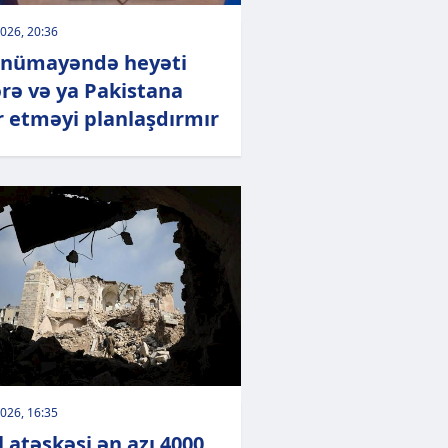
026, 20:36
 nümayəndə heyəti
rə və ya Pakistana
r etməyi planlaşdırmır
026, 16:35
l atəşkəsi ən azı 4000