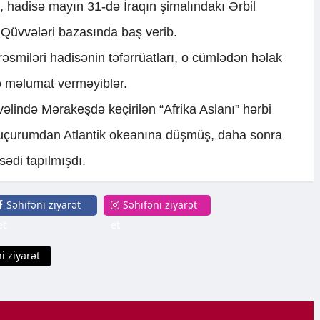
 hadisə mayın 31-də İraqın şimalındakı Ərbil
Qüvvələri bazasında baş verib.
smiləri hadisənin təfərrüatları, o cümlədən həlak
də məlumat verməyiblər.
əlində Mərakeşdə keçirilən “Afrika Aslanı” hərbi
i uçurumdan Atlantik okeanına düşmüş, daha sonra
sədi tapılmışdı.
Səhifəni ziyarət
Səhifəni ziyarət
et
et
i ziyarət