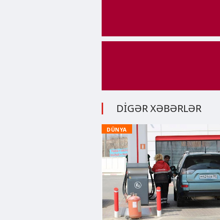
DİGƏR XƏBƏRLƏR
DÜNYA