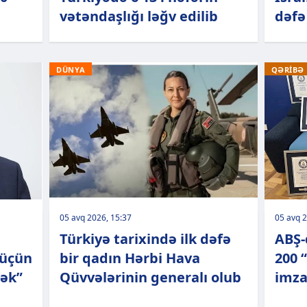
vətəndaşlığı ləğv edilib
dəfə
DÜNYA
QƏRİBƏ
05 avq 2026, 15:37
05 avq 2
Türkiyə tarixində ilk dəfə
ABŞ-
 üçün
bir qadın Hərbi Hava
200 
cək”
Qüvvələrinin generalı olub
imza