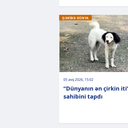
QƏRİBƏ DÜNYA
05 avq 2026, 15:02
“Dünyanın ən çirkin iti
sahibini tapdı