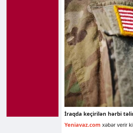
İraqda keçirilən hərbi təl
Yeniavaz.com
xəbər verir 