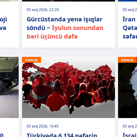
05 avq 2026, 22:29
05 avq 2
oji
Gürcüstanda yenə işıqlar
İran
 və
söndü −
İyulun sonundan
Qətə
bəri üçüncü dəfə
səfə
DÜNYA
DÜNYA
05 avq 2026, 16:45
05 avq 2
00
Türkiyədə 6 134 nəfərin
İsrai