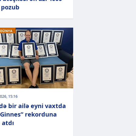
 pozub
 DÜNYA
026, 15:16
də bir ailə eyni vaxtda
“Ginnes” rekorduna
 atdı