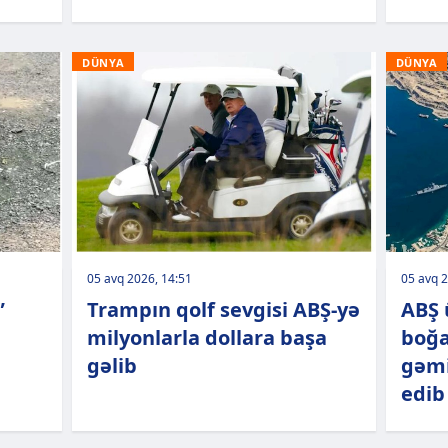
DÜNYA
DÜNYA
05 avq 2026, 14:51
05 avq 2
”
Trampın qolf sevgisi ABŞ-yə
ABŞ 
milyonlarla dollara başa
boğa
gəlib
gəmi
edib