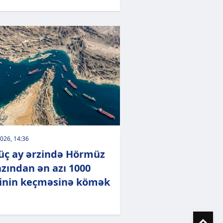
026, 14:36
üç ay ərzində Hörmüz
zından ən azı 1000
nin keçməsinə kömək
To