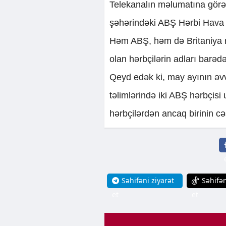
Telekanalın məlumatına görə,
şəhərindəki ABŞ Hərbi Hava 
Həm ABŞ, həm də Britaniya rə
olan hərbçilərin adları barə
Qeyd edək ki, may ayının əvv
təlimlərində iki ABŞ hərbçis
hərbçilərdən ancaq birinin cə
Səhifəni ziyarət
Səhifən
et
et