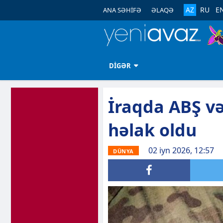
AZ
RU
E
ANA SƏHİFƏ
ƏLAQƏ
DİGƏR
İraqda ABŞ və
həlak oldu
02 iyn 2026, 12:57
DÜNYA