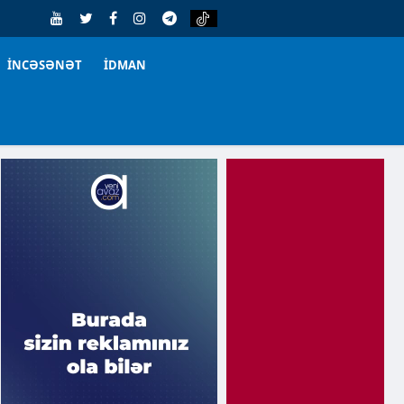
İNCƏSƏNƏT
İDMAN