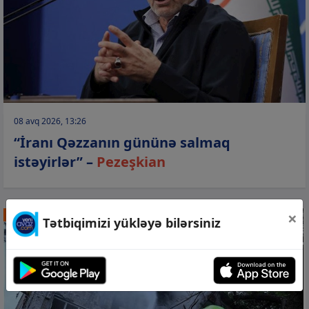
08 avq 2026, 13:26
“İranı Qəzzanın gününə salmaq
istəyirlər” –
Pezeşkian
×
DÜNYA
Tətbiqimizi yükləyə bilərsiniz