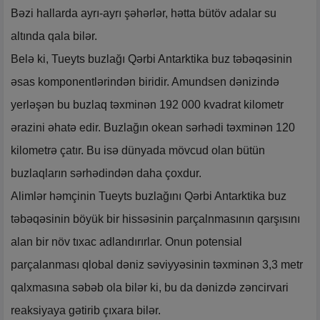
Bəzi hallarda ayrı-ayrı şəhərlər, hətta bütöv adalar su
altında qala bilər.
Belə ki, Tueyts buzlağı Qərbi Antarktika buz təbəqəsinin
əsas komponentlərindən biridir. Amundsen dənizində
yerləşən bu buzlaq təxminən 192 000 kvadrat kilometr
ərazini əhatə edir. Buzlağın okean sərhədi təxminən 120
kilometrə çatır. Bu isə dünyada mövcud olan bütün
buzlaqların sərhədindən daha çoxdur.
Alimlər həmçinin Tueyts buzlağını Qərbi Antarktika buz
təbəqəsinin böyük bir hissəsinin parçalnmasının qarşısını
alan bir növ tıxac adlandırırlar. Onun potensial
parçalanması qlobal dəniz səviyyəsinin təxminən 3,3 metr
qalxmasına səbəb ola bilər ki, bu da dənizdə zəncirvari
reaksiyaya gətirib çıxara bilər.