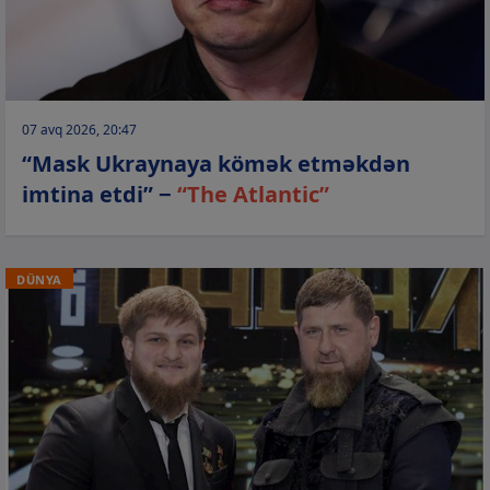
07 avq 2026, 20:47
“Mask Ukraynaya kömək etməkdən
imtina etdi” −
“The Atlantic”
DÜNYA