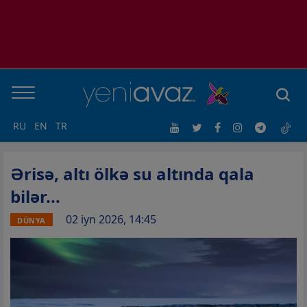
RU
EN
TR
Ərisə, altı ölkə su altında qala
bilər...
02 iyn 2026, 14:45
DÜNYA