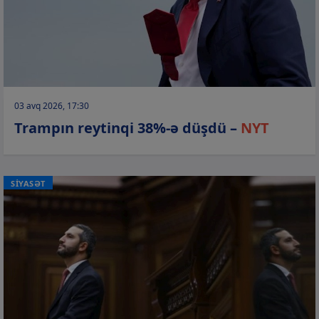
03 avq 2026, 17:30
Trampın reytinqi 38%-ə düşdü –
NYT
SİYASƏT