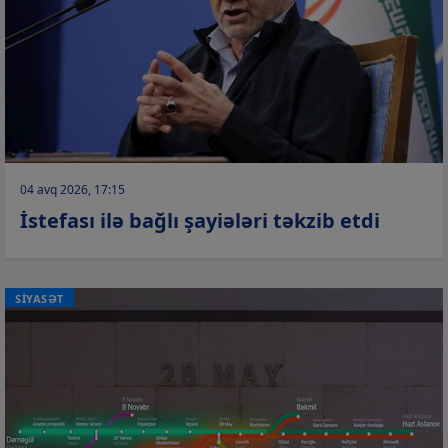
04 avq 2026, 17:15
İstefası ilə bağlı şayiələri təkzib etdi
SİYASƏT