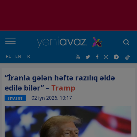
RU
EN
TR
“İranla gələn həftə razılıq əldə
edilə bilər” –
Tramp
02 iyn 2026, 10:17
SİYASƏT