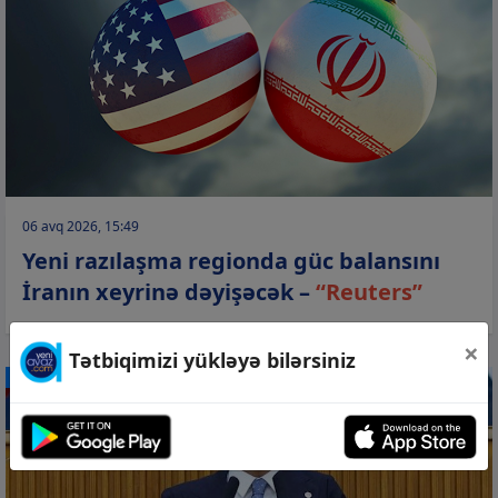
06 avq 2026, 15:49
Yeni razılaşma regionda güc balansını
İranın xeyrinə dəyişəcək –
“Reuters”
×
Tətbiqimizi yükləyə bilərsiniz
SİYASƏT