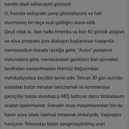
bəndin daxil ediləcəyini gözləyib.
O, hazırda vəziyyətin yaxşı göründüyünü və həll
olunmamış bir neçə sual qaldığını əlavə edib.
Qeyd edək ki, ötən həftə Amerika və İran 60 günlük atəşkəs
və nüvə proqramı üzrə dialoqun başlanması haqqında
memorandum barədə razılığa gəlib. “Axios” portalının
məlumatına görə, memorandum gəmilərin İran qüvvələri
tərəfindən saxlanılmadan Hörmüz boğazından
məhdudiyyətsiz keçidini təmin edir. Tehran 30 gün ərzində
sulardakı bütün minaları təmizləməli və kommersiya
gəmiçiliyi bərpa olunduqca ABŞ tədricən dəniz blokadasını
aradan qaldırmalıdır. Sənədin əsas məqamlarından biri də
İranın nüvə silahı istehsal etməmək öhdəliyidir. Vaşinqton
həmçinin Tehrandan bütün zənginləşdirilmiş uran