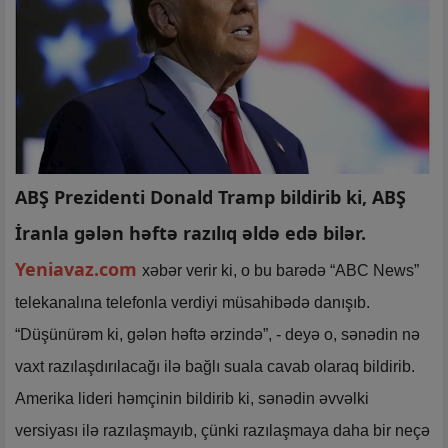
ABŞ Prezidenti Donald Tramp bildirib ki, ABŞ
İranla gələn həftə razılıq əldə edə bilər.
Yeniavaz.com
xəbər verir ki, o bu barədə “ABC News”
telekanalına telefonla verdiyi müsahibədə danışıb.
“Düşünürəm ki, gələn həftə ərzində”, - deyə o, sənədin nə
vaxt razılaşdırılacağı ilə bağlı suala cavab olaraq bildirib.
Amerika lideri həmçinin bildirib ki, sənədin əvvəlki
versiyası ilə razılaşmayıb, çünki razılaşmaya daha bir neçə