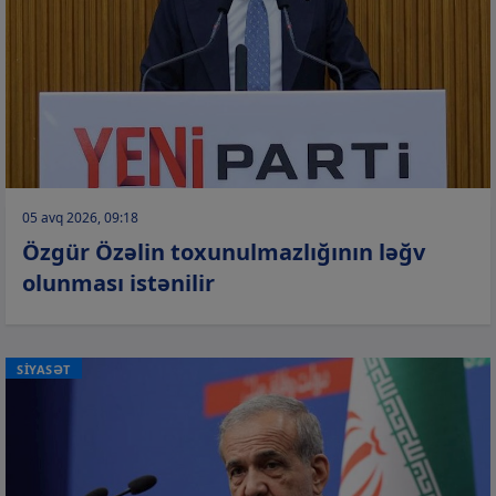
05 avq 2026, 09:18
Özgür Özəlin toxunulmazlığının ləğv
olunması istənilir
SİYASƏT