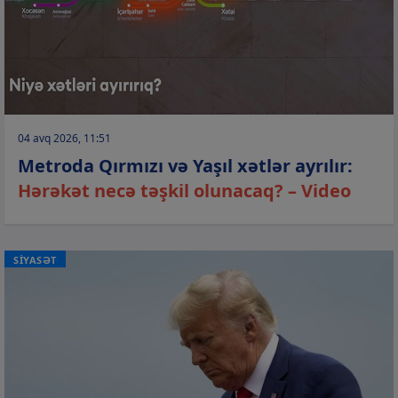
04 avq 2026, 11:51
Metroda Qırmızı və Yaşıl xətlər ayrılır:
Hərəkət necə təşkil olunacaq? – Video
SİYASƏT