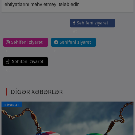
ehtiyatlarını məhv etməyi tələb edir.
Səhifəni ziyarət
et
Səhifəni ziyarət
Səhifəni ziyarət
et
et
Səhifəni ziyarət
et
DİGƏR XƏBƏRLƏR
SİYASƏT