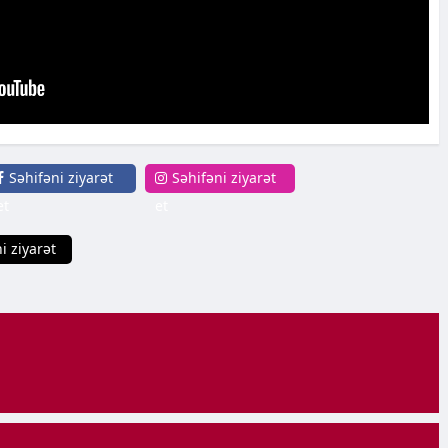
Səhifəni ziyarət
Səhifəni ziyarət
et
et
i ziyarət