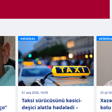
KRİMİNAL
KRİMİNA
01 avq 2026, 16:59
25 iyl 2
Taksi sürücüsünü kəsici-
Xəzə
ço”
deşici alətlə hədələdi –
kolu