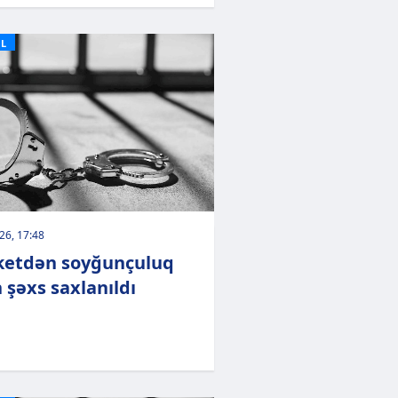
L
026, 17:48
etdən soyğunçuluq
 şəxs saxlanıldı