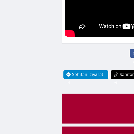
Səhifəni ziyarət
Səhifən
et
et