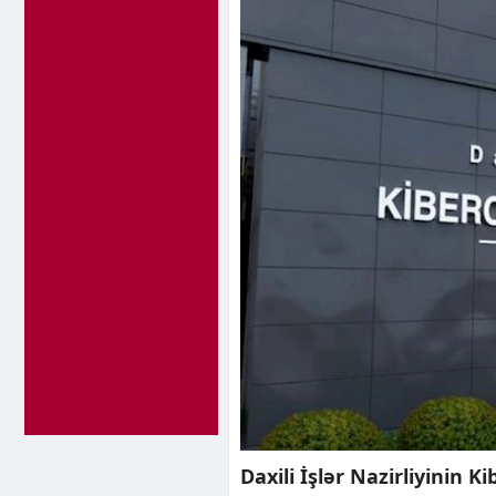
Daxili İşlər Nazirliyinin 