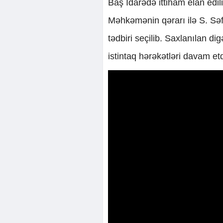
Baş İdarədə ittiham elan edil
Məhkəmənin qərarı ilə S. S
tədbiri seçilib. Saxlanılan di
istintaq hərəkətləri davam etdir