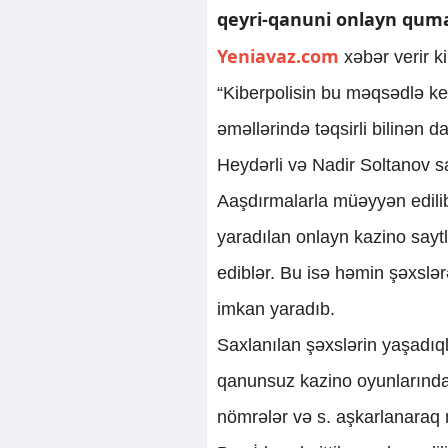
qeyri-qanuni onlayn qumar
Yeniavaz.com
xəbər verir ki
“Kiberpolisin bu məqsədlə ke
əməllərində təqsirli bilinən
Heydərli və Nadir Soltanov sax
Aaşdırmalarla müəyyən edili
yaradılan onlayn kazino sayt
ediblər. Bu isə həmin şəxslər
imkan yaradıb.
Saxlanılan şəxslərin yaşadıq
qanunsuz kazino oyunlarında 
nömrələr və s. aşkarlanaraq 