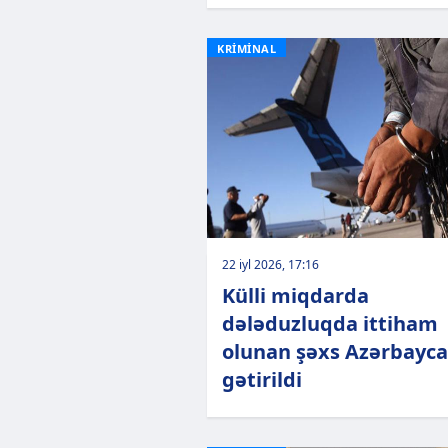
KRİMİNAL
22 iyl 2026, 17:16
Külli miqdarda
dələduzluqda ittiham
olunan şəxs Azərbayc
gətirildi