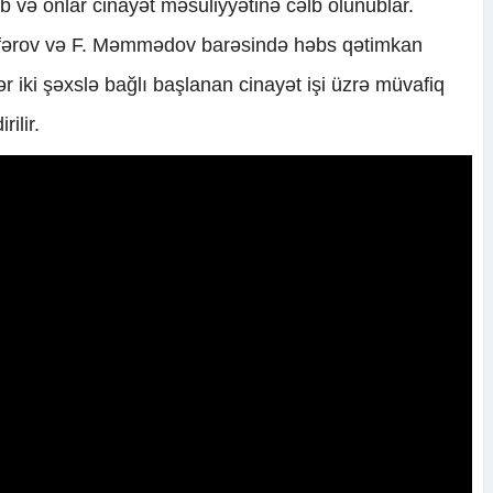
ib və onlar cinayət məsuliyyətinə cəlb olunublar.
əfərov və F. Məmmədov barəsində həbs qətimkan
gər iki şəxslə bağlı başlanan cinayət işi üzrə müvafiq
ilir.