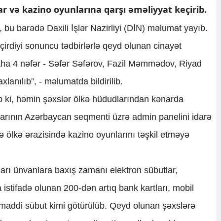
 və kazino oyunlarına qarşı əməliyyat keçirib.
, bu barədə Daxili İşlər Nazirliyi (DİN) məlumat yayıb.
çirdiyi sonuncu tədbirlərlə qeyd olunan cinayət
 daha 4 nəfər - Səfər Səfərov, Fazil Məmmədov, Riyad
lanılıb”, - məlumatda bildirilib.
b ki, həmin şəxslər ölkə hüdudlarından kənarda
larının Azərbaycan seqmenti üzrə admin panelini idarə
ə ölkə ərazisində kazino oyunlarını təşkil etməyə
ları ünvanlara baxış zamanı elektron sübutlar,
istifadə olunan 200-dən artıq bank kartları, mobil
maddi sübut kimi götürülüb. Qeyd olunan şəxslərə