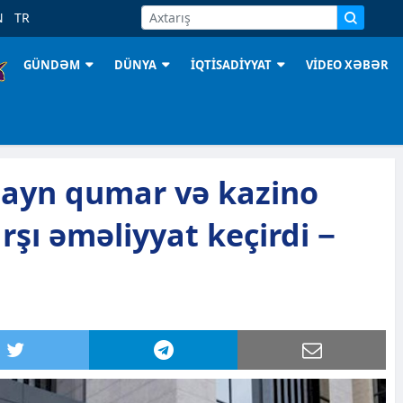
N
TR
GÜNDƏM
DÜNYA
İQTİSADİYYAT
VİDEO XƏBƏR
layn qumar və kazino
rşı əməliyyat keçirdi −