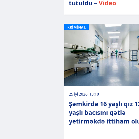
tutuldu –
Video
KRİMİNAL
25 iyl 2026, 13:10
Şəmkirdə 16 yaşlı qız 1
yaşlı bacısını qətlə
yetirməkdə ittiham ol