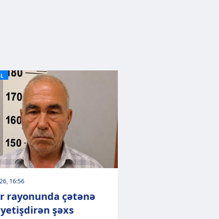
L
026, 16:56
r rayonunda çətənə
 yetişdirən şəxs