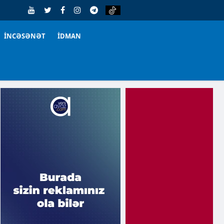
İNCƏSƏNƏT
İDMAN