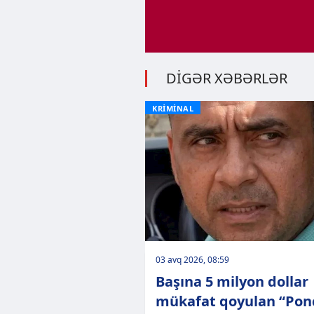
DİGƏR XƏBƏRLƏR
KRİMİNAL
03 avq 2026, 08:59
Başına 5 milyon dollar
mükafat qoyulan “Pon