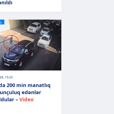
anıldı
L
026, 15:23
da 200 min manatlıq
unçuluq edənlər
ldular –
Video