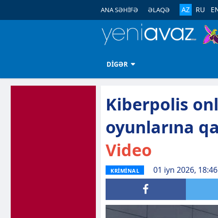
AZ
RU
E
ANA SƏHİFƏ
ƏLAQƏ
DİGƏR
Kiberpolis on
oyunlarına qa
Video
01 iyn 2026, 18:46
KRİMİNAL