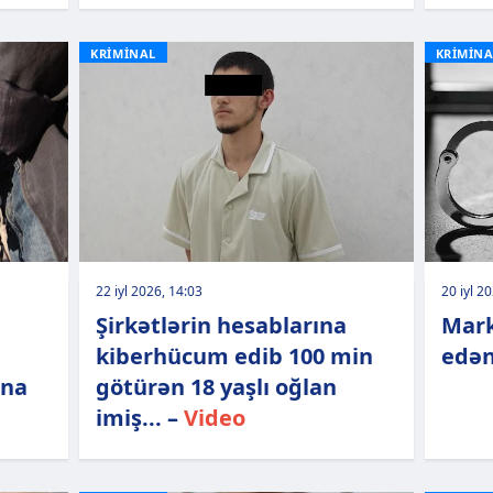
KRİMİNAL
KRİMİNA
22 iyl 2026, 14:03
20 iyl 2
Şirkətlərin hesablarına
Mark
kiberhücum edib 100 min
edən
ana
götürən 18 yaşlı oğlan
imiş... –
Video