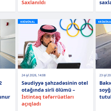
Saxlanıldı
saxl
KRİMİNAL
KRİMİNA
24 iyl 2026, 14:08
23 iyl 2
2
Səudiyyə şahzadəsinin otel
Bakı
otağında sirli ölümü –
soyğ
unur
İstintaq təfərrüatları
tutu
açıqladı