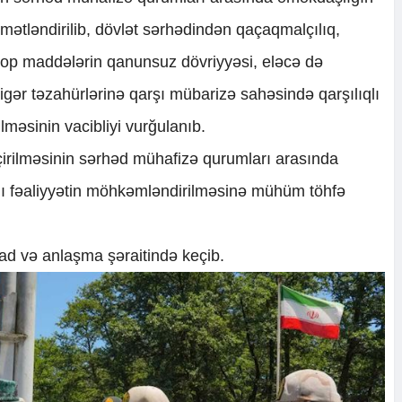
mətləndirilib, dövlət sərhədindən qaçaqmalçılıq,
otrop maddələrin qanunsuz dövriyyəsi, eləcə də
igər təzahürlərinə qarşı mübarizə sahəsində qarşılıqlı
lməsinin vacibliyi vurğulanıb.
eçirilməsinin sərhəd mühafizə qurumları arasında
ıqlı fəaliyyətin möhkəmləndirilməsinə mühüm töhfə
mad və anlaşma şəraitində keçib.