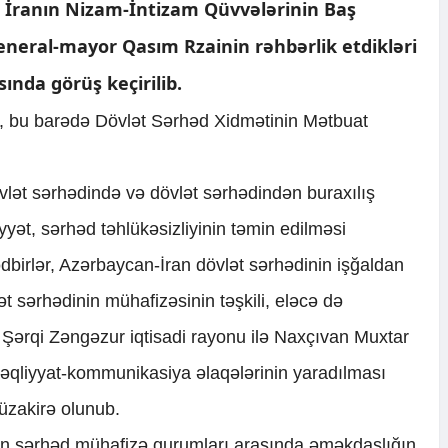
ə İranın Nizam-İntizam Qüvvələrinin Baş
eral-mayor Qasım Rzainin rəhbərlik etdikləri
nda görüş keçirilib.
ki, bu barədə Dövlət Sərhəd Xidmətinin Mətbuat
lət sərhədində və dövlət sərhədindən buraxılış
ət, sərhəd təhlükəsizliyinin təmin edilməsi
dbirlər, Azərbaycan-İran dövlət sərhədinin işğaldan
t sərhədinin mühafizəsinin təşkili, eləcə də
Şərqi Zəngəzur iqtisadi rayonu ilə Naxçıvan Muxtar
əqliyyat-kommunikasiya əlaqələrinin yaradılması
müzakirə olunub.
nin sərhəd mühafizə qurumları arasında əməkdaşlığın