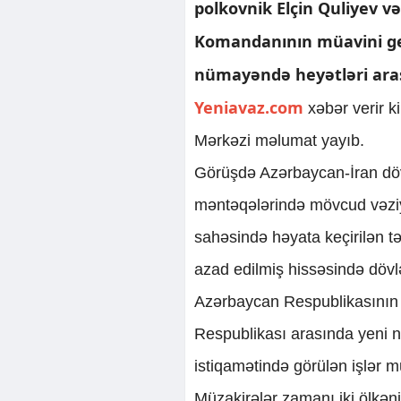
polkovnik Elçin Quliyev v
Komandanının müavini gen
nümayəndə heyətləri arası
Yeniavaz.com
xəbər verir 
Mərkəzi məlumat yayıb.
Görüşdə Azərbaycan-İran döv
məntəqələrində mövcud vəziyy
sahəsində həyata keçirilən tə
azad edilmiş hissəsində dövlə
Azərbaycan Respublikasının 
Respublikası arasında yeni n
istiqamətində görülən işlər 
Müzakirələr zamanı iki ölkə