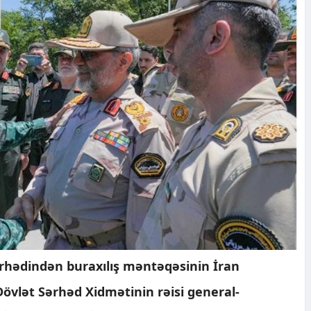
ərhədindən buraxılış məntəqəsinin İran
övlət Sərhəd Xidmətinin rəisi general-