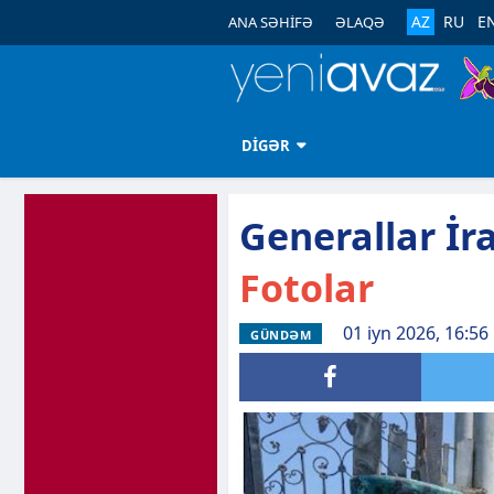
AZ
RU
E
ANA SƏHİFƏ
ƏLAQƏ
DİGƏR
Generallar İr
Fotolar
01 iyn 2026, 16:56
GÜNDƏM