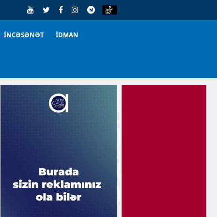
İNCƏSƏNƏT
İDMAN