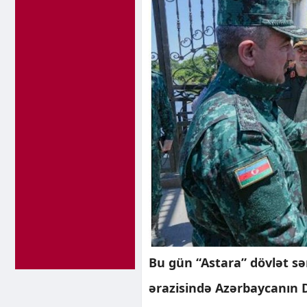
Bu gün “Astara” dövlət s
ərazisində Azərbaycanın D