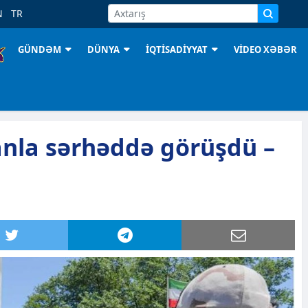
N
TR
GÜNDƏM
DÜNYA
İQTİSADİYYAT
VİDEO XƏBƏR
anla sərhəddə görüşdü –