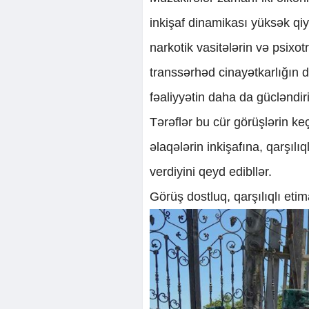
inkişaf dinamikası yüksək qiy
narkotik vasitələrin və psix
transsərhəd cinayətkarlığın d
fəaliyyətin daha da gücləndiri
Tərəflər bu cür görüşlərin k
əlaqələrin inkişafına, qarşıl
verdiyini qeyd edibllər.
Görüş dostluq, qarşılıqlı eti