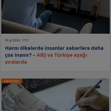
09 iyl 2026, 17:21
Hansı ölkələrdə insanlar xəbərlərə daha
çox inanır? –
ABŞ və Türkiyə aşağı
sıralarda
STATİSTİKA