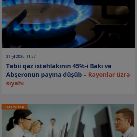
31 iyl 2026, 11:27
Təbii qaz istehlakının 45%-i Bakı və
Abşeronun payına düşüb –
Rayonlar üzrə
siyahı
STATİSTİKA