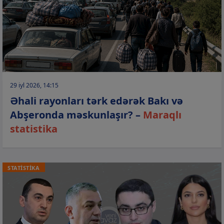
29 iyl 2026, 14:15
Əhali rayonları tərk edərək Bakı və
Abşeronda məskunlaşır? –
Maraqlı
statistika
STATİSTİKA