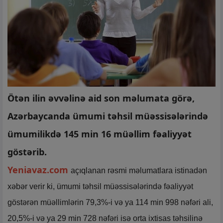
Ötən ilin əvvəlinə aid son məlumata görə,
Azərbaycanda ümumi təhsil müəssisələrində
ümumilikdə 145 min 16 müəllim fəaliyyət
göstərib.
Yeniavaz.com
açıqlanan rəsmi məlumatlara istinadən
xəbər verir ki, ümumi təhsil müəssisələrində fəaliyyət
göstərən müəllimlərin 79,3%-i və ya 114 min 998 nəfəri ali,
20,5%-i və ya 29 min 728 nəfəri isə orta ixtisas təhsilinə