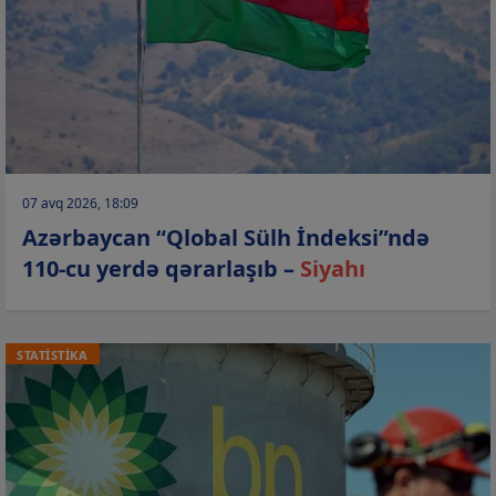
07 avq 2026, 18:09
Azərbaycan “Qlobal Sülh İndeksi”ndə
110-cu yerdə qərarlaşıb –
Siyahı
STATİSTİKA