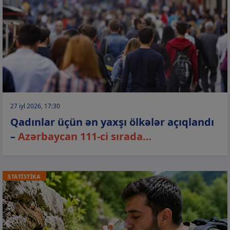
27 iyl 2026, 17:30
Qadınlar üçün ən yaxşı ölkələr açıqlandı
–
Azərbaycan 111-ci sırada…
STATİSTİKA