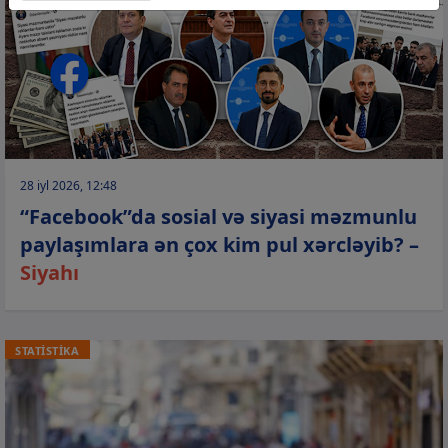
28 iyl 2026, 12:48
“Facebook”da sosial və siyasi məzmunlu
paylaşımlara ən çox kim pul xərcləyib? –
Siyahı
STATİSTİKA