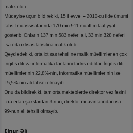
malik olub.
Müqayisə üçün bildirək ki, 15 il əvvəl – 2010-cu ildə ümumi
təhsil müəssisələrində 170 min 911 müəllim fəaliyyət
göstərib. Onların 137 min 583 nəfəri ali, 33 min 328 nəfəri
isə orta ixtisas təhsilinə malik olub.
Qeyd edək ki, orta ixtisas təhsilinə malik müəllimlər ən çox
ingilis dili və informatika fənlərini tədris ediblər. İngilis dili
müəllimlərinin 22,8%-nin, informatika müəllimlərinin isə
15,5%-nin ali təhsili olmayıb.
Onu da bildirək ki, tam orta məktəblərdə direktor vəzifəsini
icra edən şəxslərdən 3-nün, direktor müavinlərindən isə
99-nun ali təhsili olmayıb.
Elnur Əli