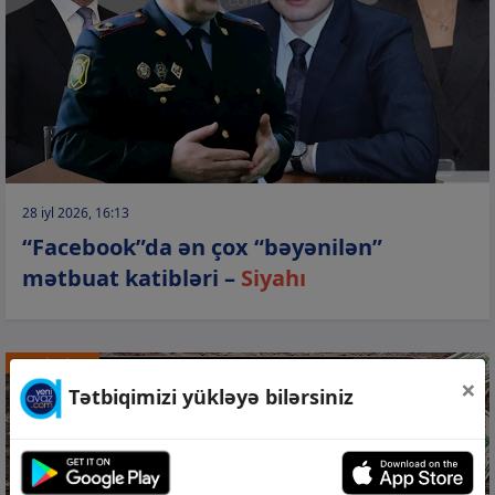
28 iyl 2026, 16:13
“Facebook”da ən çox “bəyənilən”
mətbuat katibləri –
Siyahı
STATİSTİKA
×
Tətbiqimizi yükləyə bilərsiniz