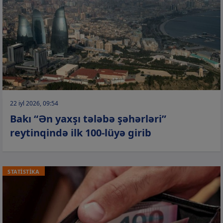
22 iyl 2026, 09:54
Bakı “Ən yaxşı tələbə şəhərləri”
reytinqində ilk 100-lüyə girib
STATİSTİKA