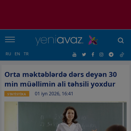
RU
EN
TR
Orta məktəblərdə dərs deyən 30
min müəllimin ali təhsili yoxdur
01 iyn 2026, 16:41
STATİSTİKA