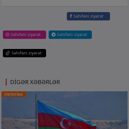
Səhifəni ziyarət
et
Səhifəni ziyarət
Səhifəni ziyarət
et
et
Səhifəni ziyarət
et
DİGƏR XƏBƏRLƏR
STATİSTİKA