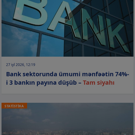
27 iyl 2026, 12:19
Bank sektorunda ümumi mənfəətin 74%-
i 3 bankın payına düşüb –
Tam siyahı
STATİSTİKA