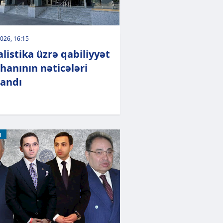
026, 16:15
alistika üzrə qabiliyyət
hanının nəticələri
landı
M