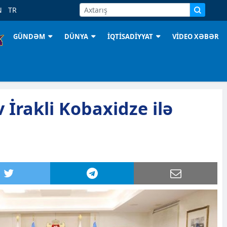
N
TR
GÜNDƏM
DÜNYA
İQTİSADİYYAT
VİDEO XƏBƏR
 İrakli Kobaxidze ilə