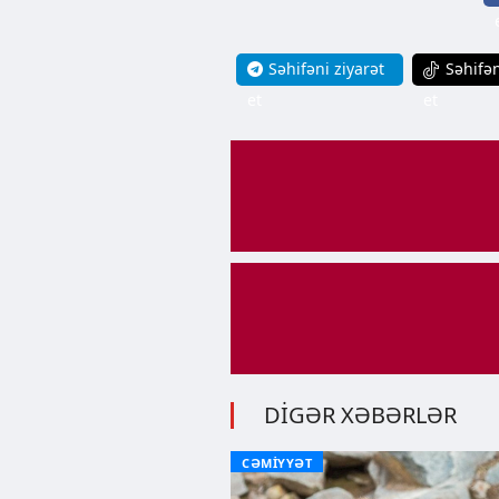
Səhifəni ziyarət
Səhifən
et
et
DİGƏR XƏBƏRLƏR
CƏMİYYƏT