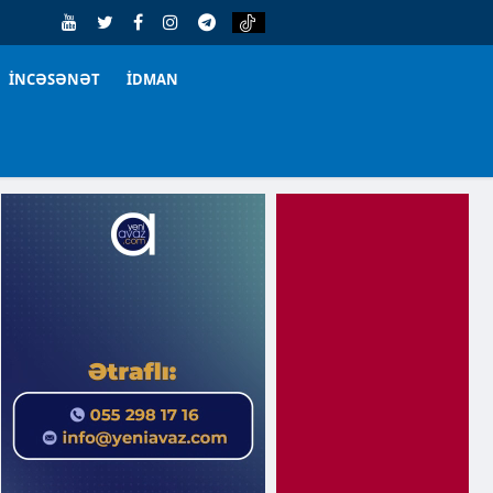
İNCƏSƏNƏT
İDMAN