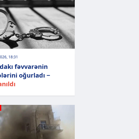
026, 18:31
dakı fəvvarənin
ələrini oğurladı −
anıldı