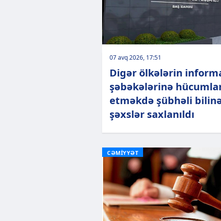
07 avq 2026, 17:51
Digər ölkələrin inform
şəbəkələrinə hücumla
etməkdə şübhəli bilin
şəxslər saxlanıldı
CƏMİYYƏT