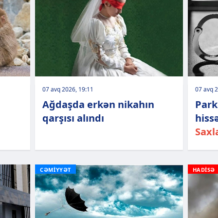
07 avq 2026, 19:11
07 avq 2
Ağdaşda erkən nikahın
Park
qarşısı alındı
hiss
Saxl
CƏMİYYƏT
HADİSƏ