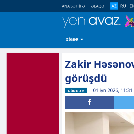
AZ
RU
E
ANA SƏHİFƏ
ƏLAQƏ
DİGƏR
Zakir Həsənov
görüşdü
01 iyn 2026, 11:31
GÜNDƏM