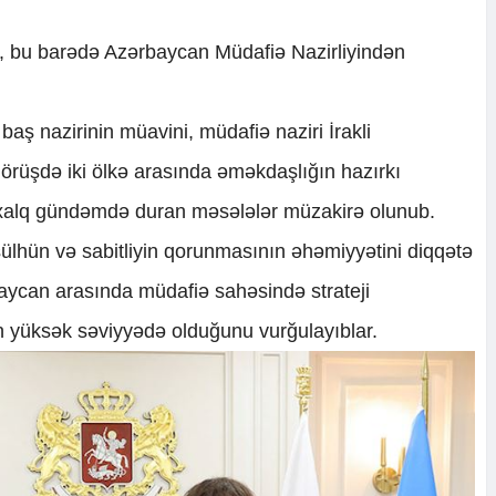
ki, bu barədə Azərbaycan Müdafiə Nazirliyindən
aş nazirinin müavini, müdafiə naziri İrakli
 görüşdə iki ölkə arasında əməkdaşlığın hazırkı
əlxalq gündəmdə duran məsələlər müzakirə olunub.
sülhün və sabitliyin qorunmasının əhəmiyyətini diqqətə
aycan arasında müdafiə sahəsində strateji
n yüksək səviyyədə olduğunu vurğulayıblar.