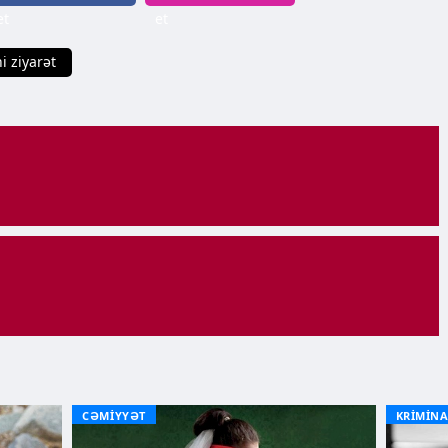
et
et
i ziyarət
CƏMİYYƏT
KRİMİNA