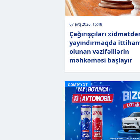
07 avq 2026, 16:48
Çağırışçıları xidmətdə
yayındırmaqda ittiha
olunan vəzifəlilərin
məhkəməsi başlayır
CƏMİYYƏT