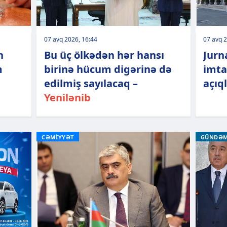
07 avq 2026, 16:44
07 avq 2
n
Bu üç ölkədən hər hansı
Jurn
m
birinə hücum digərinə də
imta
edilmiş sayılacaq –
açıq
Yenilənib
CƏMİYYƏT
GÜNDƏ