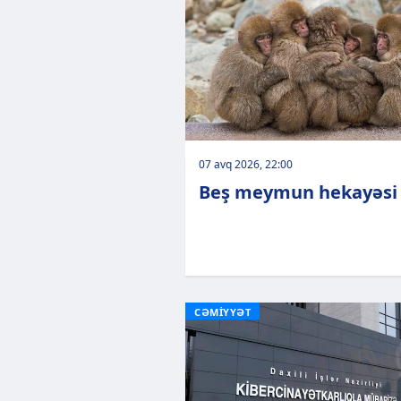
07 avq 2026, 22:00
Beş meymun hekayəsi
CƏMİYYƏT