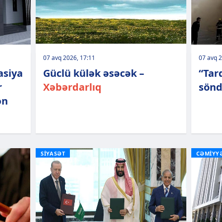
07 avq 2026, 17:11
07 avq 2
asiya
Güclü külək əsəcək –
“Tar
r
Xəbərdarlıq
sönd
ən
SİYASƏT
CƏMİYY