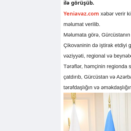
ilə görüşüb.
Yeniavaz.com
xəbər verir 
məlumat verilib.
Məlumata görə, Gürcüstanın b
Çikovaninin də iştirak etdiyi
vəziyyəti, regional və beyn
Tərəflər, həmçinin regionda 
çatdırıb, Gürcüstan və Azərb
tərəfdaşlığın və əməkdaşlığı