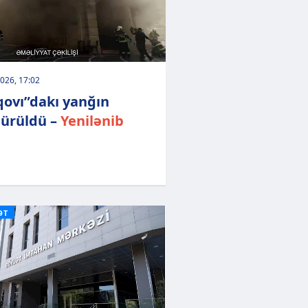
026, 17:02
qovı”dakı yanğın
ürüldü –
Yenilənib
ƏT