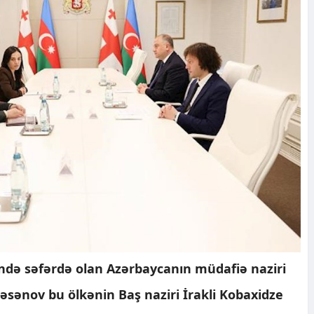
ində səfərdə olan Azərbaycanın müdafiə naziri
əsənov bu ölkənin Baş naziri İrakli Kobaxidze