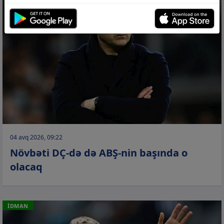
04 avq 2026, 09:22
Növbəti DÇ-də də ABŞ-nin başında o
olacaq
İDMAN