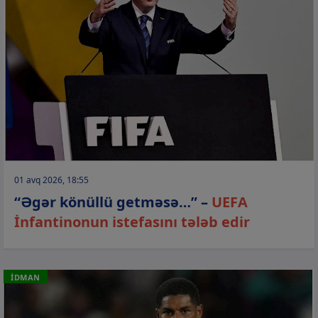
01 avq 2026, 18:55
“Əgər könüllü getməsə…” –
UEFA
İnfantinonun istefasını tələb edir
İDMAN