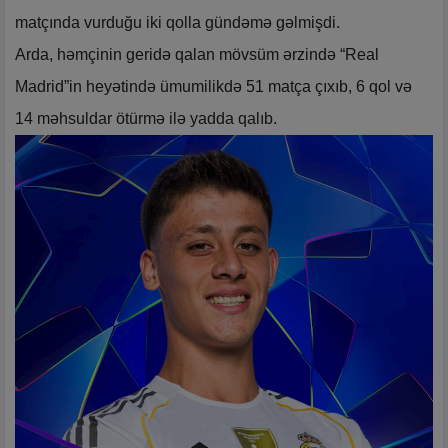
matçında vurduğu iki qolla gündəmə gəlmişdi.
Arda, həmçinin geridə qalan mövsüm ərzində “Real
Madrid”in heyətində ümumilikdə 51 matça çıxıb, 6 qol və
14 məhsuldar ötürmə ilə yadda qalıb.