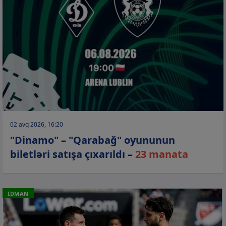
02 avq 2026, 16:20
"Dinamo" – "Qarabağ" oyununun
biletləri satışa çıxarıldı –
23 manata
İDMAN