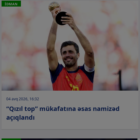
İDMAN
04 avq 2026, 16:32
“Qızıl top” mükafatına əsas namizəd
açıqlandı