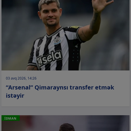
03 avq 2026, 14:26
“Arsenal” Qimaraynsı transfer etmək
istəyir
İDMAN