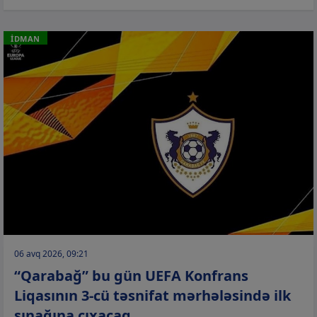
İDMAN
06 avq 2026, 09:21
“Qarabağ” bu gün UEFA Konfrans
Liqasının 3-cü təsnifat mərhələsində ilk
sınağına çıxacaq