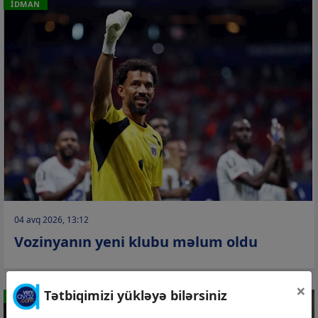
İDMAN
04 avq 2026, 13:12
Vozinyanın yeni klubu məlum oldu
×
Tətbiqimizi yükləyə bilərsiniz
İDMAN