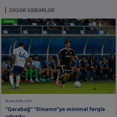
DİGƏR XƏBƏRLƏR
İDMAN
06 avq 2026, 23:01
“Qarabağ” “Dinamo”ya minimal fərqlə
uduzdu