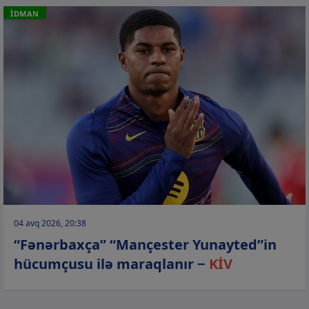
İDMAN
04 avq 2026, 20:38
“Fənərbaxça” “Mançester Yunayted”in
hücumçusu ilə maraqlanır −
KİV