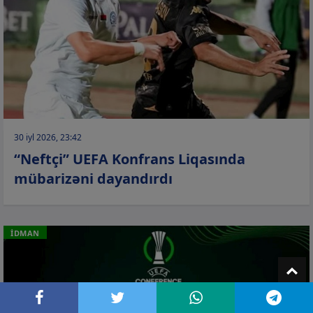
30 iyl 2026, 23:42
“Neftçi” UEFA Konfrans Liqasında
mübarizəni dayandırdı
İDMAN
T