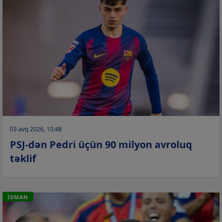
03 avq 2026, 10:48
PSJ-dən Pedri üçün 90 milyon avroluq
təklif
İDMAN