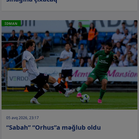
İDMAN
05 avq 2026, 23:17
“Sabah” “Orhus”a məğlub oldu