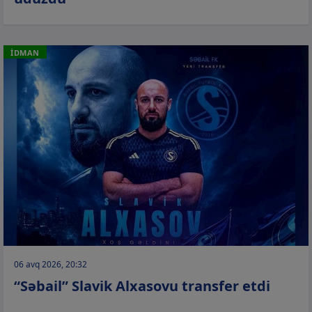
İDMAN
06 avq 2026, 20:32
“Səbail” Slavik Alxasovu transfer etdi