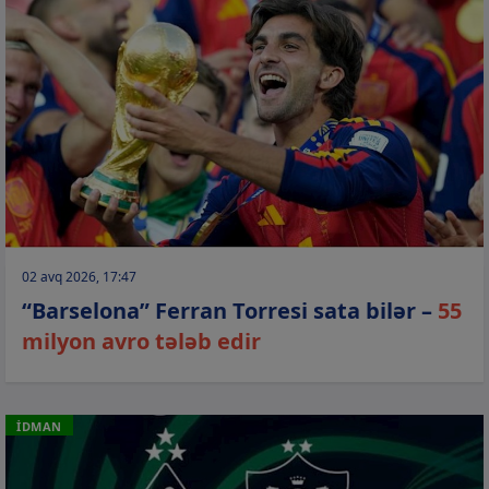
02 avq 2026, 17:47
“Barselona” Ferran Torresi sata bilər –
55
milyon avro tələb edir
İDMAN