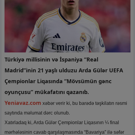
Türkiyə millisinin və İspaniya “Real
Madrid”inin 21 yaşlı ulduzu Arda Gülər ​​UEFA
Çempionlar Liqasında “Mövsümün gənc
oyunçusu” mükafatını qazanıb.
Yeniavaz.com
xəbər verir ki, bu barədə təşkilatın rəsmi
saytında məlumat dərc olunub.
Xatırladaq ki, Arda Gülər ​​Çempionlar Liqasının ¼ final
mərhələsinin cavab qarşılaşmasında “Bavariya” ilə səfər