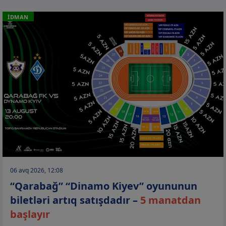
İDMAN
06 avq 2026, 12:08
“Qarabağ” “Dinamo Kiyev” oyununun
biletləri artıq satışdadır –
5 manatdan
başlayır