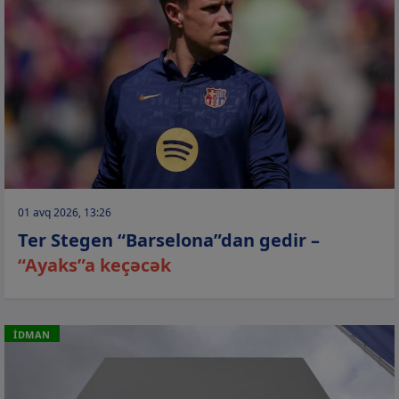
01 avq 2026, 13:26
Ter Stegen “Barselona”dan gedir –
“Ayaks”a keçəcək
İDMAN