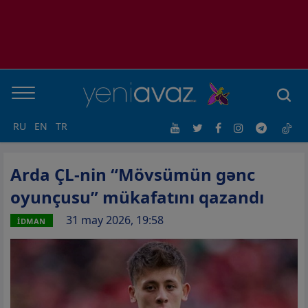
RU
EN
TR
Arda ÇL-nin “Mövsümün gənc
oyunçusu” mükafatını qazandı
31 may 2026, 19:58
İDMAN