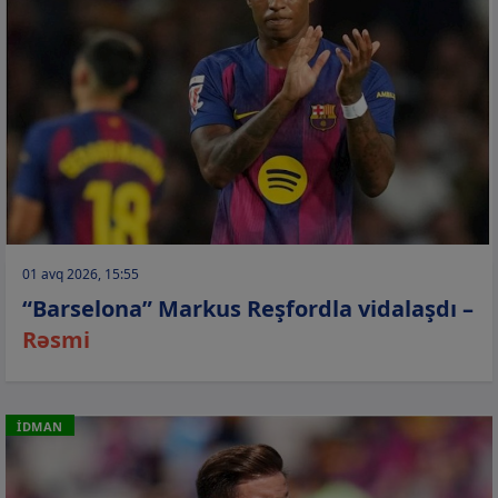
01 avq 2026, 15:55
“Barselona” Markus Reşfordla vidalaşdı –
Rəsmi
İDMAN