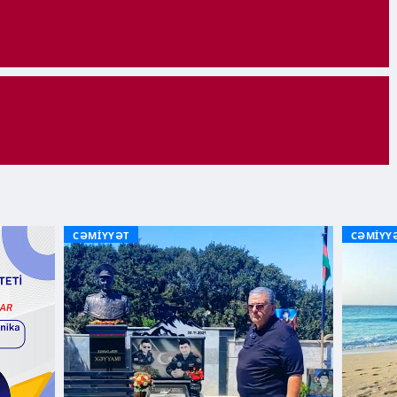
CƏMİYYƏT
CƏMİYY