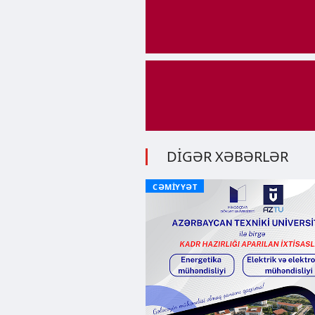
DİGƏR XƏBƏRLƏR
CƏMİYYƏT