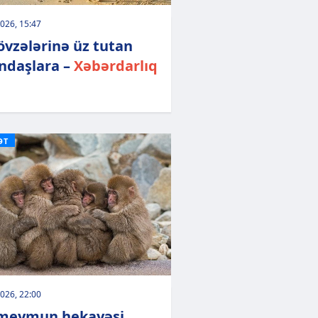
026, 15:47
övzələrinə üz tutan
ndaşlara –
Xəbərdarlıq
ƏT
026, 22:00
meymun hekayəsi