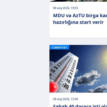
08 avq 2026, 19:55
MDU və AzTU birgə ka
hazırlığına start verir
CƏMİYYƏT
08 avq 2026, 13:00
Sabah 40 dərəcə isti o