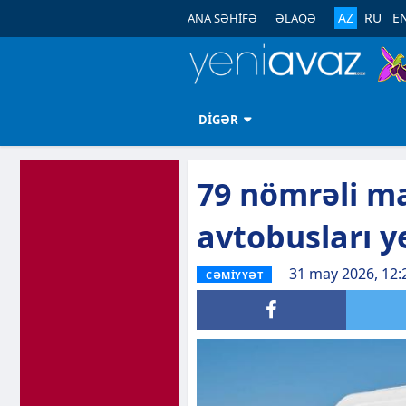
AZ
RU
E
ANA SƏHİFƏ
ƏLAQƏ
DİGƏR
79 nömrəli m
avtobusları y
31 may 2026, 12:
CƏMİYYƏT