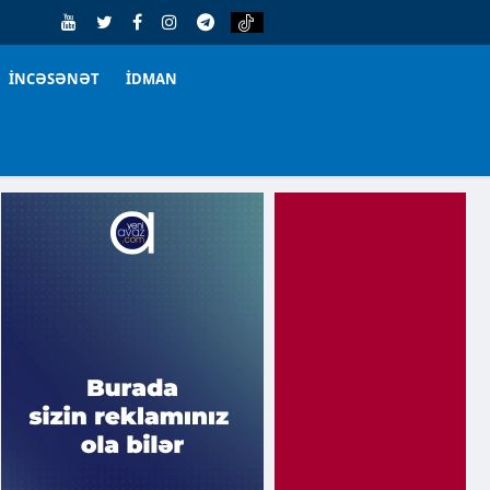
İNCƏSƏNƏT
İDMAN