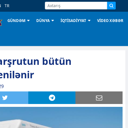
N
TR
GÜNDƏM
DÜNYA
İQTİSADİYYAT
VİDEO XƏBƏR
arşrutun bütün
enilənir
29