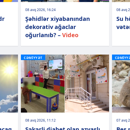
08 avq 2026, 16:24
08 avq 2
dr
Şəhidlər xiyabanından
Su h
dekorativ ağaclar
vətə
oğurlanıb? –
Video
CƏMİYYƏT
CƏMİYY
08 avq 2026, 11:12
07 avq 2
lacaq
Şəkərli diabet olan azyaşlı
Beş 