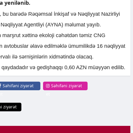
a yenilənib.
i, bu barədə Rəqəmsal İnkişaf və Nəqliyyat Nazirliyi
Nəqliyyat Agentliyi (AYNA) məlumat yayıb.
n marşrut xəttinə ekoloji cəhətdən təmiz CNG
an avtobuslar əlavə edilməklə ümumilikdə 16 nəqliyyat
rvalı ilə sərnişinlərin xidmətində olacaq.
 qaydadadır və gedişhaqqı 0,60 AZN müəyyən edilib.
Səhifəni ziyarət
Səhifəni ziyarət
et
et
i ziyarət