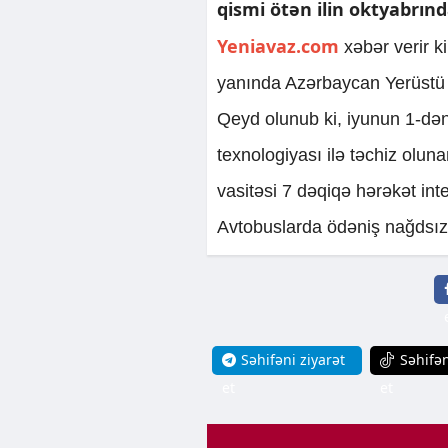
qismi ötən ilin oktyabrınd
Yeniavaz.com
xəbər verir k
yanında Azərbaycan Yerüstü 
Qeyd olunub ki, iyunun 1-də
texnologiyası ilə təchiz olun
vasitəsi 7 dəqiqə hərəkət inte
Avtobuslarda ödəniş nağdsız
Səhifəni ziyarət
Səhifən
et
et