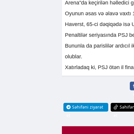
Arena”da keçirilən həlledici 
Oyunun əsas və əlavə vaxtı 1
Haverst, 65-ci dəqiqədə isə
Penaltilər seriyasında PSJ b
Bununla da parislilər ardıcıl i
olublar.
Xatırladaq ki, PSJ ötən il fin
Səhifəni ziyarət
Səhifən
et
et