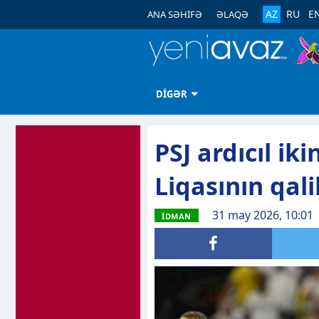
AZ
RU
E
ANA SƏHİFƏ
ƏLAQƏ
DİGƏR
PSJ ardıcıl i
Liqasının qali
31 may 2026, 10:01
İDMAN