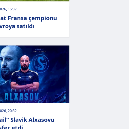
026, 15:37
qat Fransa çempionu
vroya satıldı
026, 20:32
ail” Slavik Alxasovu
sfer etdi