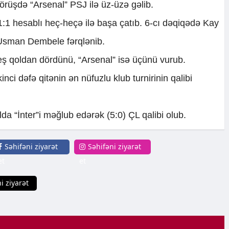
görüşdə “Arsenal” PSJ ilə üz-üzə gəlib.
:1 hesablı heç-heçə ilə başa çatıb. 6-cı dəqiqədə Kay
 Usman Dembele fərqlənib.
eş qoldan dördünü, “Arsenal” isə üçünü vurub.
kinci dəfə qitənin ən nüfuzlu klub turnirinin qalibi
alda “İnter”i məğlub edərək (5:0) ÇL qalibi olub.
Səhifəni ziyarət
Səhifəni ziyarət
et
et
i ziyarət