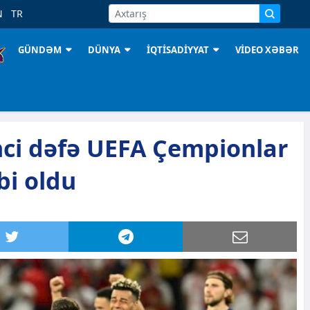
N
TR
GÜNDƏM
DÜNYA
İQTİSADİYYAT
VİDEO XƏBƏR
kinci dəfə UEFA Çempionlar
bi oldu