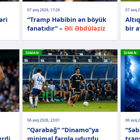
07 avq 2026, 17:26
07 avq 2
əri
“Tramp Həbibin ən böyük
Altı
fanatıdır” –
Əli Əbdüləziz
bir a
İDMAN
İDMAN
06 avq 2026, 23:01
06 avq 2
“Qarabağ” “Dinamo”ya
“Səb
erdi
minimal fərqlə uduzdu
tran