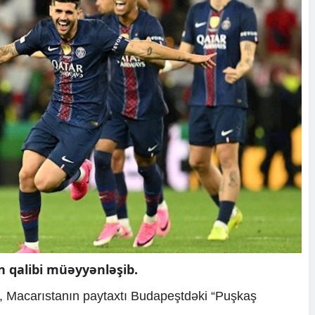
n qalibi müəyyənləşib.
ki, Macarıstanın paytaxtı Budapeştdəki “Puşkaş