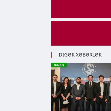
DİGƏR XƏBƏRLƏR
İDMAN