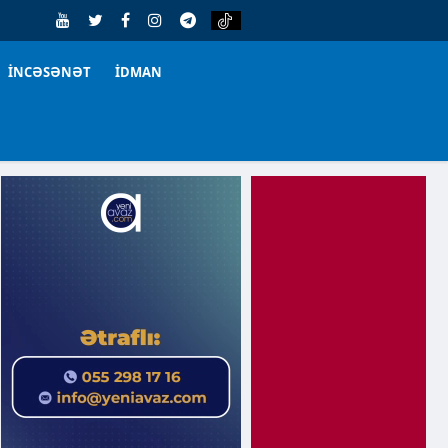
İNCƏSƏNƏT
İDMAN