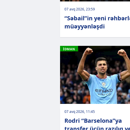
07 avq 2026, 23:59
“Səbail”in yeni rəhbərl
müəyyənləşdi
İDMAN
07 avq 2026, 11:45
Rodri “Barselona”ya
transfer üçün razılıq v