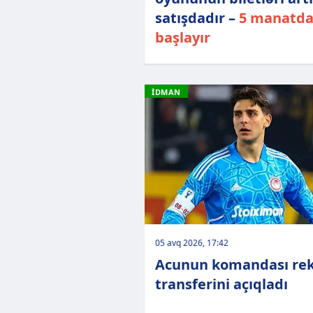
satışdadır –
5 manatd
başlayır
İDMAN
05 avq 2026, 17:42
Acunun komandası re
transferini açıqladı