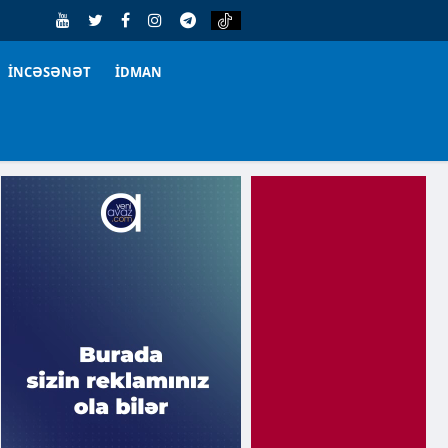
İNCƏSƏNƏT
İDMAN