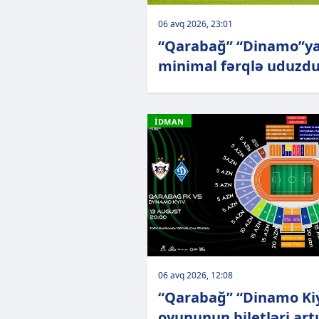
06 avq 2026, 23:01
“Qarabağ” “Dinamo”y
minimal fərqlə uduzd
İDMAN
06 avq 2026, 12:08
“Qarabağ” “Dinamo Ki
oyununun biletləri art