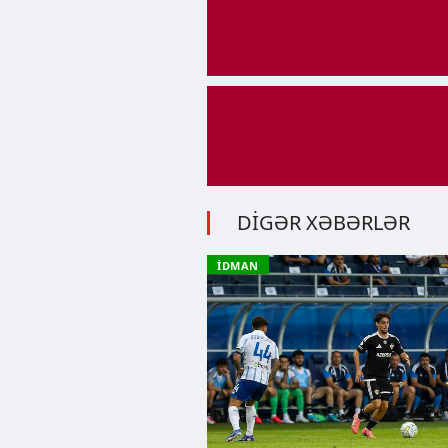
DİGƏR XƏBƏRLƏR
İDMAN