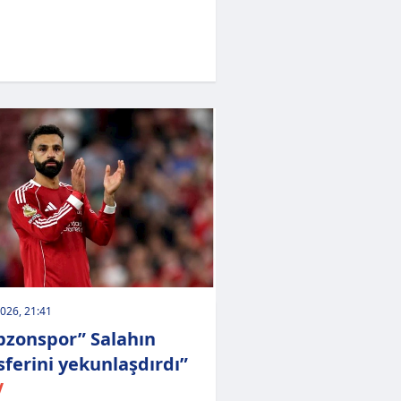
026, 21:41
bzonspor” Salahın
sferini yekunlaşdırdı”
V