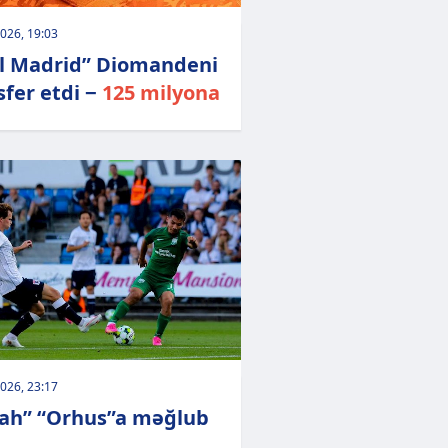
026, 19:03
l Madrid” Diomandeni
sfer etdi −
125 milyona
026, 23:17
ah” “Orhus”a məğlub