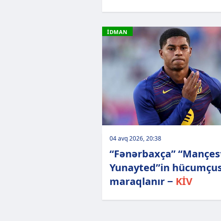
İDMAN
04 avq 2026, 20:38
“Fənərbaxça” “Mançes
Yunayted”in hücumçus
maraqlanır −
KİV