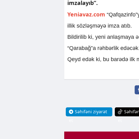
imzalayıb”.
Yeniavaz.com
“Qafqazinfo”ya
illik sözləşməyə imza atıb.
Bildirilib ki, yeni anlaşmaya
“Qarabağ”a rəhbərlik edəcək
Qeyd edək ki, bu barədə ilk 
Səhifəni ziyarət
Səhifən
et
et