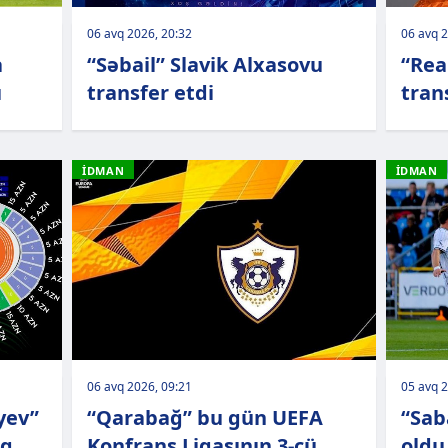
06 avq 2026, 20:32
06 avq 2
a
“Səbail” Slavik Alxasovu
“Rea
u
transfer etdi
tran
İDMAN
İDMAN
06 avq 2026, 09:21
05 avq 2
yev”
“Qarabağ” bu gün UEFA
“Sab
ıq
Konfrans Liqasının 3-cü
oldu