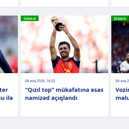
İDMAN
İDMAN
04 avq 2026, 16:32
04 avq 2
ter
“Qızıl top” mükafatına əsas
Vozi
u ilə
namizəd açıqlandı
məl