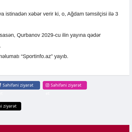
 istinadən xəbər verir ki, o, Ağdam təmsilçisi ilə 3
 əsasən, Qurbanov 2029-cu ilin yayına qədər
.
məlumatı “Sportinfo.az” yayıb.
Səhifəni ziyarət
Səhifəni ziyarət
et
et
i ziyarət