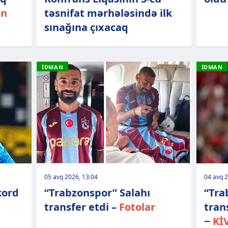
an
təsnifat mərhələsində ilk
sınağına çıxacaq
İDMAN
İDMAN
05 avq 2026, 13:04
04 avq 2
kord
“Trabzonspor” Salahı
“Tra
transfer etdi –
Fotolar
tran
−
Kİ