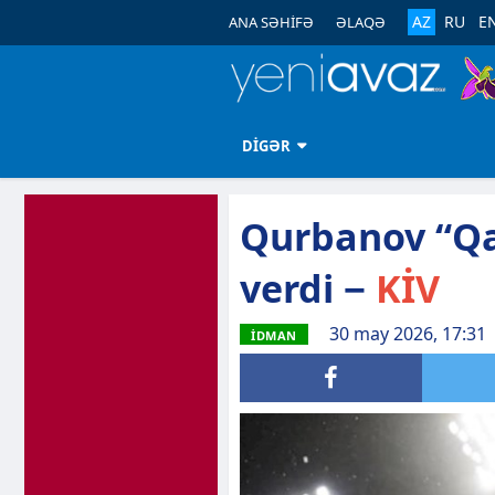
AZ
RU
E
ANA SƏHİFƏ
ƏLAQƏ
DİGƏR
Qurbanov “Qa
verdi −
KİV
30 may 2026, 17:31
İDMAN