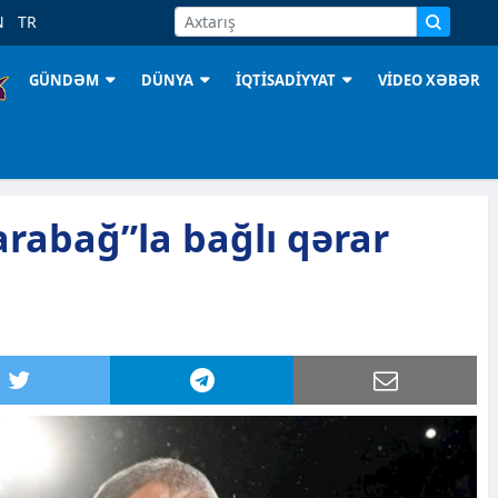
N
TR
GÜNDƏM
DÜNYA
İQTİSADİYYAT
VİDEO XƏBƏR
rabağ”la bağlı qərar