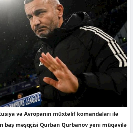
 Rusiya və Avropanın müxtəlif komandaları ilə
ın baş məşqçisi Qurban Qurbanov yeni müqavilə