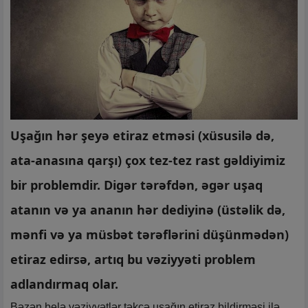
Uşağın hər şeyə etiraz etməsi (xüsusilə də,
ata-anasına qarşı) çox tez-tez rast gəldiyimiz
bir problemdir. Digər tərəfdən, əgər uşaq
atanın və ya ananın hər dediyinə (üstəlik də,
mənfi və ya müsbət tərəflərini düşünmədən)
etiraz edirsə, artıq bu vəziyyəti problem
adlandırmaq olar.
Bəzən belə vəziyyətlər təkcə uşağın etiraz bildirməsi ilə