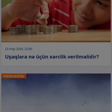
23 may 2026, 22:00
Uşaqlara nə üçün xərclik verilməlidir?
PSİXOLOGİYA