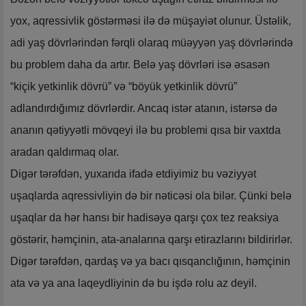
yox, aqressivlik göstərməsi ilə də müşayiət olunur. Üstəlik,
adi yaş dövrlərindən fərqli olaraq müəyyən yaş dövrlərində
bu problem daha da artır. Belə yaş dövrləri isə əsasən
“kiçik yetkinlik dövrü” və “böyük yetkinlik dövrü”
adlandırdığımız dövrlərdir. Ancaq istər atanın, istərsə də
ananın qətiyyətli mövqeyi ilə bu problemi qısa bir vaxtda
aradan qaldırmaq olar.
Digər tərəfdən, yuxarıda ifadə etdiyimiz bu vəziyyət
uşaqlarda aqressivliyin də bir nəticəsi ola bilər. Çünki belə
uşaqlar da hər hansı bir hadisəyə qarşı çox tez reaksiya
göstərir, həmçinin, ata-analarına qarşı etirazlarını bildirirlər.
Digər tərəfdən, qardaş və ya bacı qısqanclığının, həmçinin
ata və ya ana laqeydliyinin də bu işdə rolu az deyil.