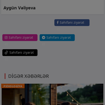
Aygün Vəliyeva
Səhifəni ziyarət
et
Səhifəni ziyarət
Səhifəni ziyarət
et
et
Səhifəni ziyarət
et
DİGƏR XƏBƏRLƏR
PSİXOLOGİYA