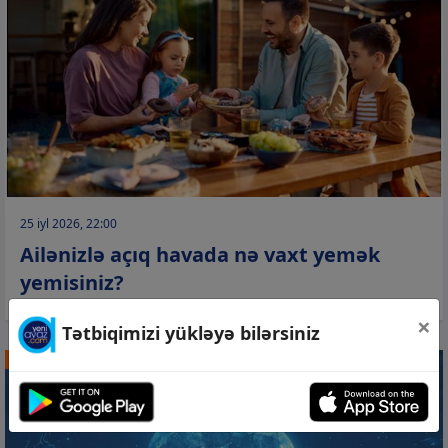
25 iyl 2026, 22:00
Ailənizlə açıq havada nə vaxt yemək
yemisiniz?
×
Tətbiqimizi yükləyə bilərsiniz
PSİXOLOGİYA