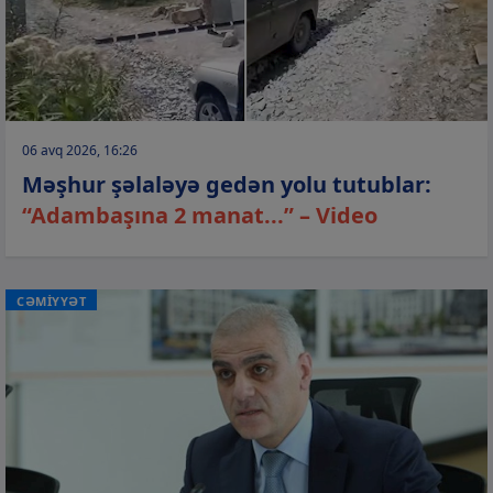
06 avq 2026, 16:26
Məşhur şəlaləyə gedən yolu tutublar:
“Adambaşına 2 manat...” – Video
CƏMİYYƏT