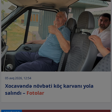
05 avq 2026, 12:54
Xocavəndə növbəti köç karvanı yola
salındı –
Fotolar