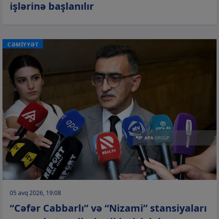
işlərinə başlanılır
CƏMİYYƏT
05 avq 2026, 19:08
“Cəfər Cabbarlı” və “Nizami” stansiyaları