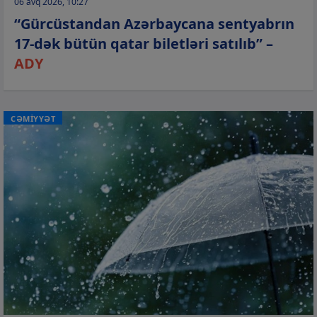
06 avq 2026, 10:27
“Gürcüstandan Azərbaycana sentyabrın
17-dək bütün qatar biletləri satılıb” –
ADY
CƏMİYYƏT