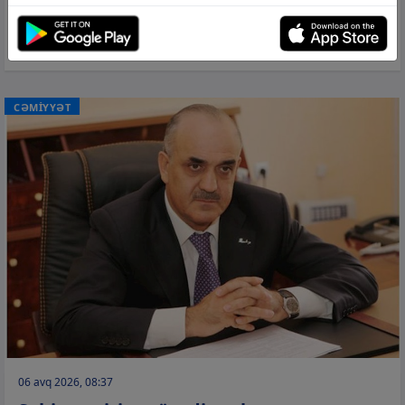
06 avq 2026, 08:43
Bakıda üç istiqamətdə tıxac yaranıb
CƏMİYYƏT
06 avq 2026, 08:37