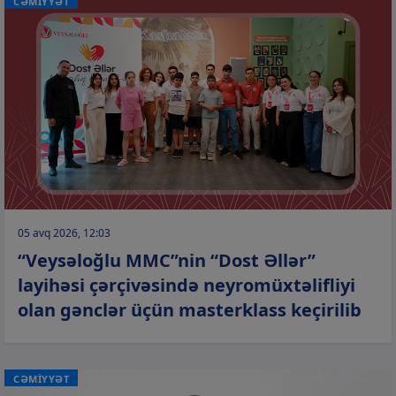
CƏMİYYƏT
05 avq 2026, 12:03
“Veysəloğlu MMC”nin “Dost Əllər”
layihəsi çərçivəsində neyromüxtəlifliyi
olan gənclər üçün masterklass keçirilib
CƏMİYYƏT