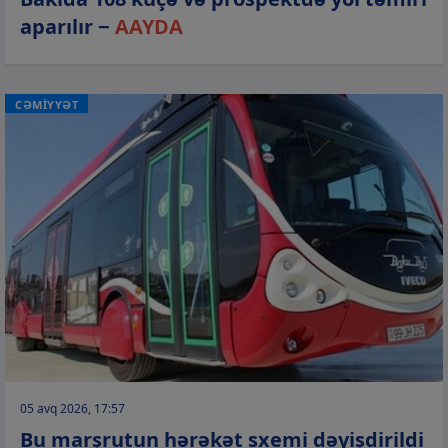
aparılır −
AAYDA
CƏMİYYƏT
05 avq 2026, 17:57
Bu marşrutun hərəkət sxemi dəyişdirildi