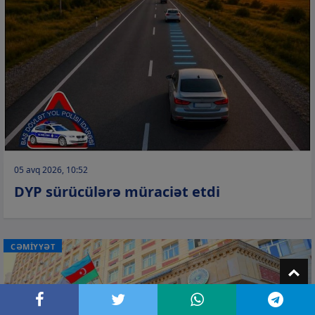
05 avq 2026, 10:52
DYP sürücülərə müraciət etdi
CƏMİYYƏT
T