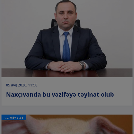
05 avq 2026, 11:58
Naxçıvanda bu vəzifəyə təyinat olub
CƏMİYYƏT