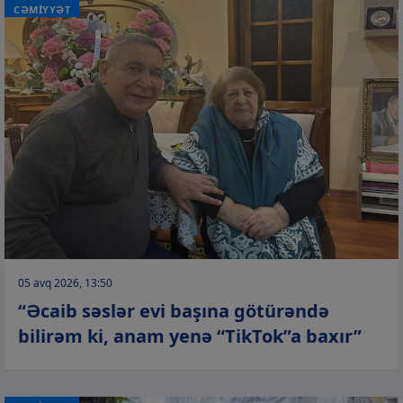
CƏMİYYƏT
05 avq 2026, 13:50
“Əcaib səslər evi başına götürəndə
bilirəm ki, anam yenə “TikTok”a baxır”