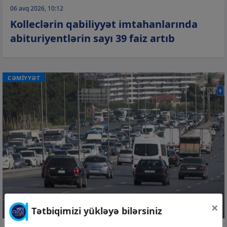
06 avq 2026, 10:12
Kolleclərin qabiliyyət imtahanlarında
abituriyentlərin sayı 39 faiz artıb
CƏMİYYƏT
×
Tətbiqimizi yükləyə bilərsiniz