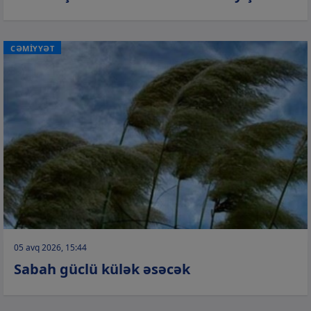
CƏMİYYƏT
05 avq 2026, 15:44
Sabah güclü külək əsəcək