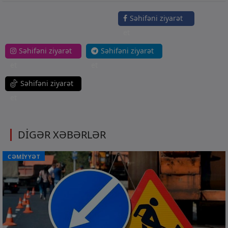
Səhifəni ziyarət
et
Səhifəni ziyarət
Səhifəni ziyarət
et
et
Səhifəni ziyarət
et
DİGƏR XƏBƏRLƏR
CƏMİYYƏT