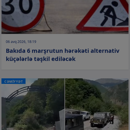
06 avq 2026, 18:19
Bakıda 6 marşrutun hərəkəti alternativ
küçələrlə təşkil ediləcək
CƏMİYYƏT