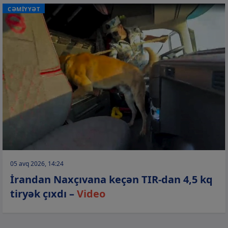
CƏMİYYƏT
05 avq 2026, 14:24
İrandan Naxçıvana keçən TIR-dan 4,5 kq
tiryək çıxdı –
Video