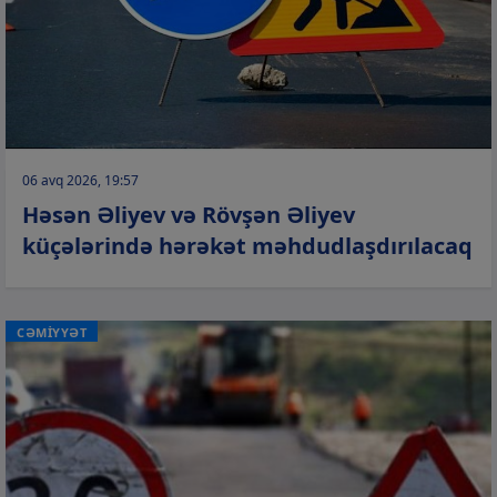
06 avq 2026, 19:57
Həsən Əliyev və Rövşən Əliyev
küçələrində hərəkət məhdudlaşdırılacaq
CƏMİYYƏT