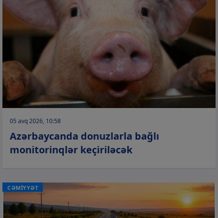
05 avq 2026, 10:58
Azərbaycanda donuzlarla bağlı
monitorinqlər keçiriləcək
CƏMİYYƏT