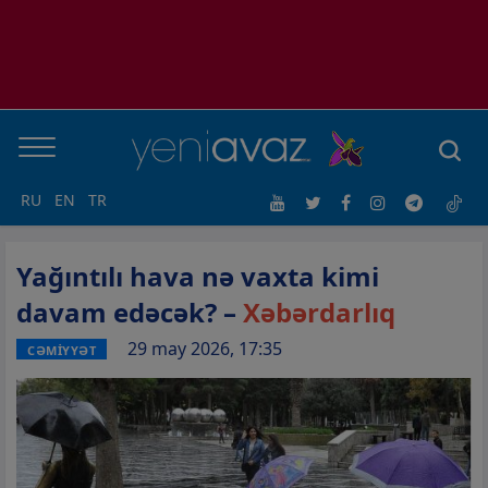
RU
EN
TR
Yağıntılı hava nə vaxta kimi
davam edəcək? –
Xəbərdarlıq
29 may 2026, 17:35
CƏMİYYƏT