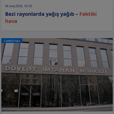
06 avq 2026, 10:18
Bəzi rayonlarda yağış yağıb –
Faktiki
hava
CƏMİYYƏT