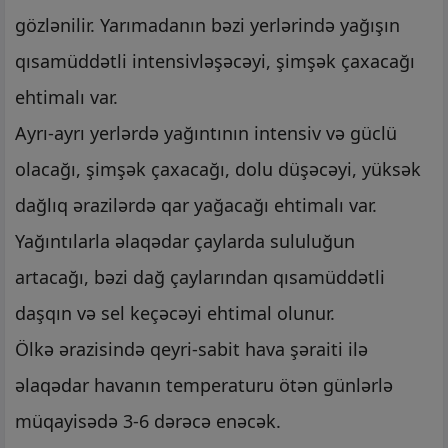
gözlənilir. Yarımadanın bəzi yerlərində yağışın
qısamüddətli intensivləşəcəyi, şimşək çaxacağı
ehtimalı var.
Ayrı-ayrı yerlərdə yağıntının intensiv və güclü
olacağı, şimşək çaxacağı, dolu düşəcəyi, yüksək
dağlıq ərazilərdə qar yağacağı ehtimalı var.
Yağıntılarla əlaqədar çaylarda sululuğun
artacağı, bəzi dağ çaylarından qısamüddətli
daşqın və sel keçəcəyi ehtimal olunur.
Ölkə ərazisində qeyri-sabit hava şəraiti ilə
əlaqədar havanın temperaturu ötən günlərlə
müqayisədə 3-6 dərəcə enəcək.