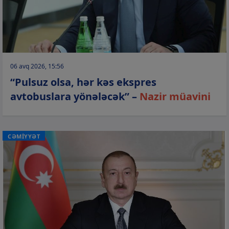
06 avq 2026, 15:56
“Pulsuz olsa, hər kəs ekspres
avtobuslara yönələcək” –
Nazir müavini
CƏMİYYƏT