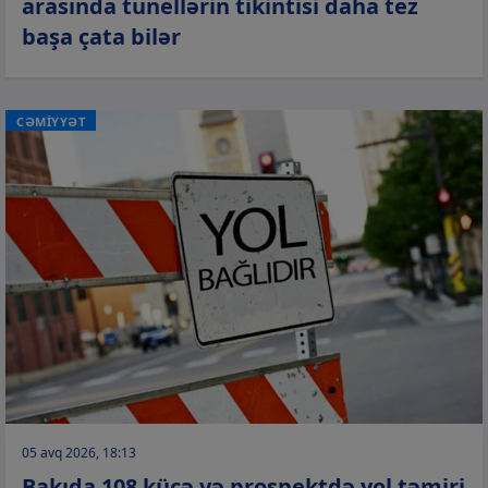
arasında tunellərin tikintisi daha tez
başa çata bilər
CƏMİYYƏT
05 avq 2026, 18:13
Bakıda 108 küçə və prospektdə yol təmiri