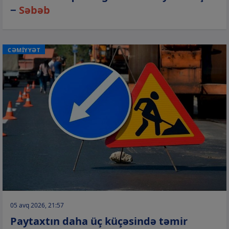
−
Səbəb
CƏMİYYƏT
05 avq 2026, 21:57
Paytaxtın daha üç küçəsində təmir