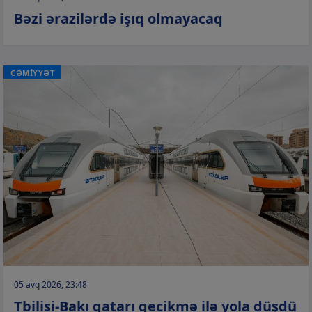
Bəzi ərazilərdə işıq olmayacaq
CƏMİYYƏT
05 avq 2026, 23:48
Tbilisi-Bakı qatarı gecikmə ilə yola düşdü