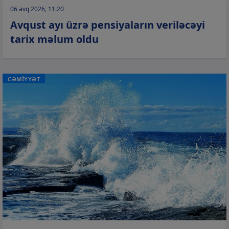
06 avq 2026, 11:20
Avqust ayı üzrə pensiyaların veriləcəyi
tarix məlum oldu
CƏMİYYƏT