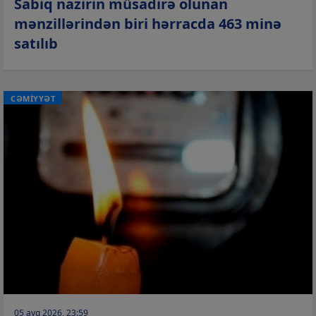
Sabiq nazirin müsadirə olunan
mənzillərindən biri hərracda 463 minə
satılıb
CƏMİYYƏT
05 avq 2026, 23:59