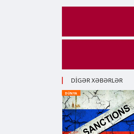
DİGƏR XƏBƏRLƏR
DÜNYA