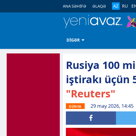
AZ
RU
E
ANA SƏHİFƏ
ƏLAQƏ
DİGƏR
Rusiya 100 m
iştirakı üçün 
"Reuters"
29 may 2026, 14:45
DÜNYA