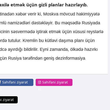
xilə etmək üçün gizli planlar hazırlayıb.
tinadən xəbər verir ki, Moskva mövcud hakimiyyətə
mlü namizədləri dəstəkləyir. Bu məqsədlə Rusiyada
cinin səsvermədə iştirak etmək üçün xüsusi reyslərlə
ə tutulur. Kremlin bu kütləvi daşıma planı üçün
cə ayırdığı bildirilir. Eyni zamanda, ölkədə hazırkı
üçün Rusiya tərəfindən geniş dezinformasiya
Səhifəni ziyarət
Səhifəni ziyarət
et
et
i ziyarət