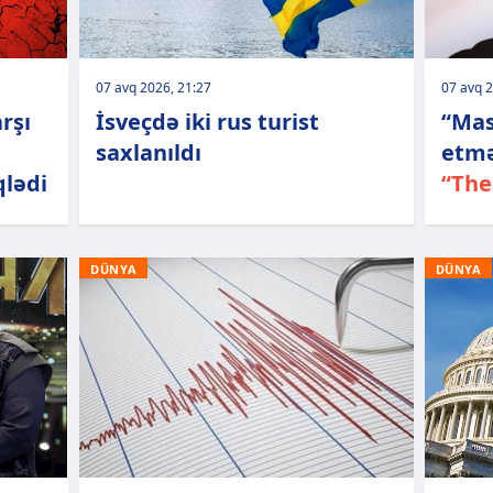
07 avq 2026, 21:27
07 avq 2
rşı
İsveçdə iki rus turist
“Mas
saxlanıldı
etmə
qlədi
“The
DÜNYA
DÜNYA