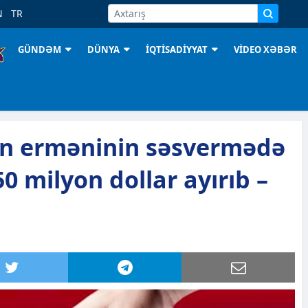
N
TR
GÜNDƏM
DÜNYA
İQTİSADİYYAT
VİDEO XƏBƏR
in erməninin səsvermədə
50 milyon dollar ayırıb –