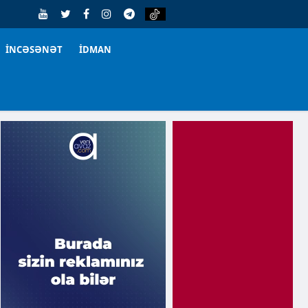
İNCƏSƏNƏT
İDMAN