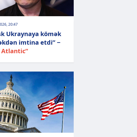
026, 20:47
k Ukraynaya kömək
kdən imtina etdi” −
 Atlantic”