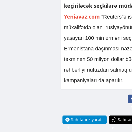
keçiriləcək seçkilərə müda
Yeniavaz.com
“Reuters”ə is
müxalifətdə olan rusiyayönü
yaşayan 100 min erməni seçi
Ermənistana daşınması nəzərd
təxminən 50 milyon dollar büd
rəhbərliyi nüfuzdan salmaq 
kampaniyaları da aparılır.
Səhifəni ziyarət
Səhifən
et
et