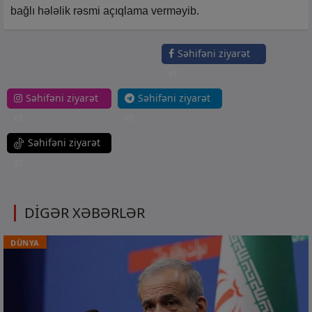
bağlı hələlik rəsmi açıqlama verməyib.
Səhifəni ziyarət
et
Səhifəni ziyarət
Səhifəni ziyarət
et
et
Səhifəni ziyarət
et
DİGƏR XƏBƏRLƏR
DÜNYA