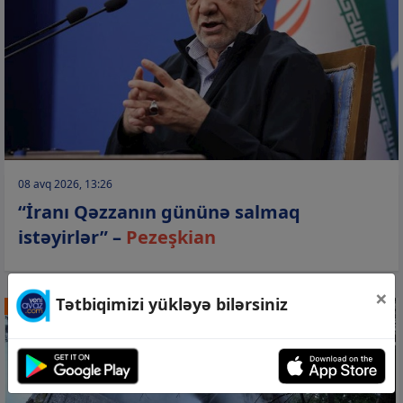
08 avq 2026, 13:26
“İranı Qəzzanın gününə salmaq
istəyirlər” –
Pezeşkian
×
Tətbiqimizi yükləyə bilərsiniz
DÜNYA