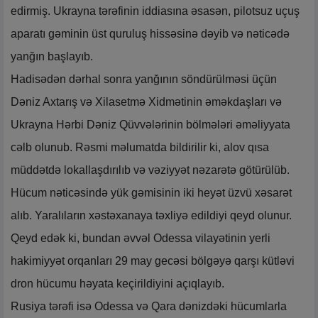
edirmiş. Ukrayna tərəfinin iddiasına əsasən, pilotsuz uçuş
aparatı gəminin üst quruluş hissəsinə dəyib və nəticədə
yanğın başlayıb.
Hadisədən dərhal sonra yanğının söndürülməsi üçün
Dəniz Axtarış və Xilasetmə Xidmətinin əməkdaşları və
Ukrayna Hərbi Dəniz Qüvvələrinin bölmələri əməliyyata
cəlb olunub. Rəsmi məlumatda bildirilir ki, alov qısa
müddətdə lokallaşdırılıb və vəziyyət nəzarətə götürülüb.
Hücum nəticəsində yük gəmisinin iki heyət üzvü xəsarət
alıb. Yaralıların xəstəxanaya təxliyə edildiyi qeyd olunur.
Qeyd edək ki, bundan əvvəl Odessa vilayətinin yerli
hakimiyyət orqanları 29 may gecəsi bölgəyə qarşı kütləvi
dron hücumu həyata keçirildiyini açıqlayıb.
Rusiya tərəfi isə Odessa və Qara dənizdəki hücumlarla