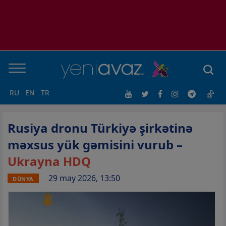
RU
EN
TR
Rusiya dronu Türkiyə şirkətinə
məxsus yük gəmisini vurub –
Ukrayna HDQ
29 may 2026, 13:50
DÜNYA