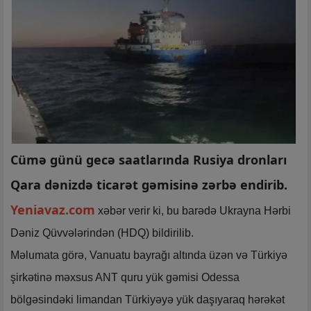
Cümə günü gecə saatlarında Rusiya dronları
Qara dənizdə ticarət gəmisinə zərbə endirib.
Yeniavaz.com
xəbər verir ki, bu barədə Ukrayna Hərbi
Dəniz Qüvvələrindən (HDQ) bildirilib.
Məlumata görə, Vanuatu bayrağı altında üzən və Türkiyə
şirkətinə məxsus ANT quru yük gəmisi Odessa
bölgəsindəki limandan Türkiyəyə yük daşıyaraq hərəkət