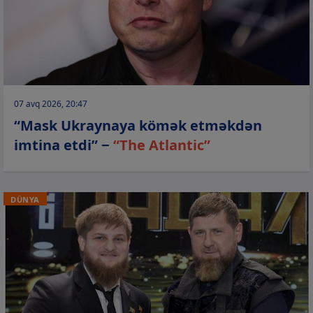
07 avq 2026, 20:47
“Mask Ukraynaya kömək etməkdən
imtina etdi” −
“The Atlantic”
DÜNYA