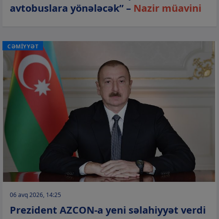
avtobuslara yönələcək” –
Nazir müavini
CƏMİYYƏT
06 avq 2026, 14:25
Prezident AZCON-a yeni səlahiyyət verdi