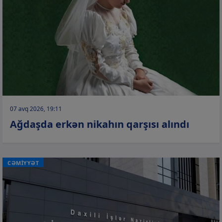
07 avq 2026, 19:11
Ağdaşda erkən nikahın qarşısı alındı
CƏMİYYƏT