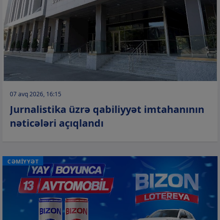
07 avq 2026, 16:15
Jurnalistika üzrə qabiliyyət imtahanının
nəticələri açıqlandı
CƏMİYYƏT