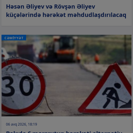
Həsən Əliyev və Rövşən Əliyev
küçələrində hərəkət məhdudlaşdırılacaq
CƏMİYYƏT
06 avq 2026, 18:19