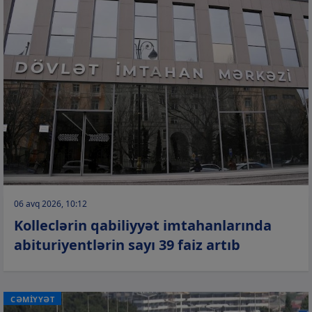
06 avq 2026, 10:12
Kolleclərin qabiliyyət imtahanlarında
abituriyentlərin sayı 39 faiz artıb
CƏMİYYƏT