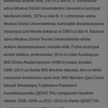
şəhərində anadan olub. 1973-cü ildə M. V. Lomonosov
adına Moskva Dövlət Universitetinin mexanika-riyaziyyat
fakültəsini bitirib. 1979-cu ildə M. V. Lomonosov adına
Moskva Dövlət Universitetində namizədlik dissertasiyasına
(riyaziyyat üzrə fəlsəfə doktoru) və 1993-cü ildə N. Bauman
adına Moskva Dövlət Texniki Universitetində elmlər
doktoru dissertasiyalarını müdafiə edib. Fizika-riyaziyyat
elmləri doktoru, professordur. 2014-cü ildən Azərbaycan
Milli Elmlər Akademiyasının (AMEA) həqiqi üzvüdür.
1996–2014-cü illərdə Milli Məclisin deputatı, elm və təhsil
məsələləri komitəsinin üzvü olub. Milli Məclisin Qara Dəniz
İqtisadi Əməkdaşlıq Təşkilatının Parlament
Assambleyasında (QDİƏT PA) nümayəndə heyətinin
rəhbəri, 2006–2008 və 2011–2013-cü illərdə QDİƏT PA-