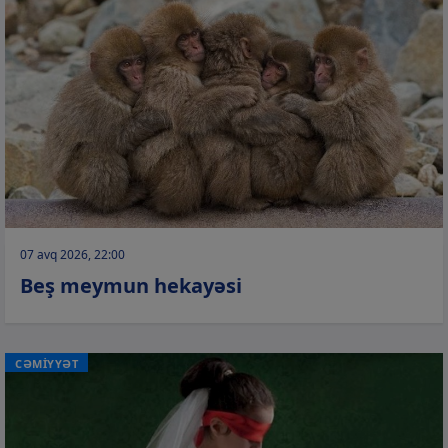
07 avq 2026, 22:00
Beş meymun hekayəsi
CƏMİYYƏT