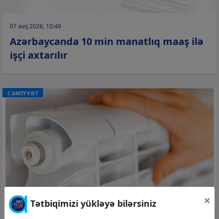
07 avq 2026, 10:49
Azərbaycanda 10 min manatlıq maaş ilə
işçi axtarılır
CƏMİYYƏT
×
Tətbiqimizi yükləyə bilərsiniz