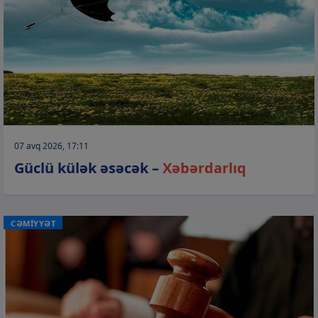
07 avq 2026, 17:11
Güclü külək əsəcək –
Xəbərdarlıq
CƏMİYYƏT