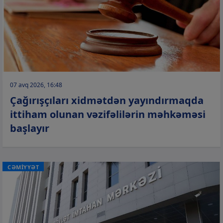
07 avq 2026, 16:48
Çağırışçıları xidmətdən yayındırmaqda
ittiham olunan vəzifəlilərin məhkəməsi
başlayır
CƏMİYYƏT