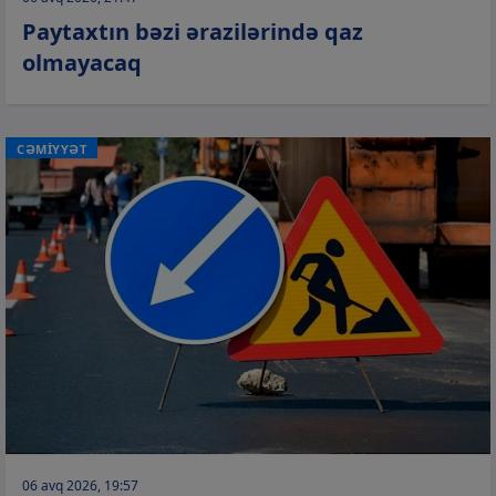
Paytaxtın bəzi ərazilərində qaz
olmayacaq
CƏMİYYƏT
06 avq 2026, 19:57