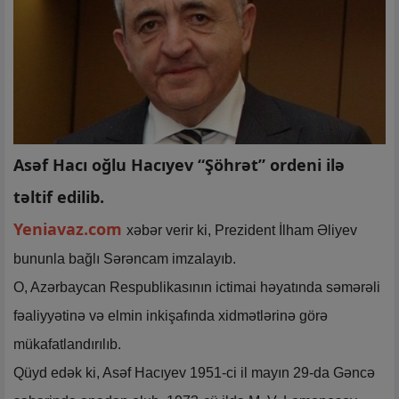
Asəf Hacı oğlu Hacıyev “Şöhrət” ordeni ilə
təltif edilib.
Yeniavaz.com
xəbər verir ki, Prezident İlham Əliyev
bununla bağlı Sərəncam imzalayıb.
O, Azərbaycan Respublikasının ictimai həyatında səmərəli
fəaliyyətinə və elmin inkişafında xidmətlərinə görə
mükafatlandırılıb.
Qüyd edək ki, Asəf Hacıyev 1951-ci il mayın 29-da Gəncə