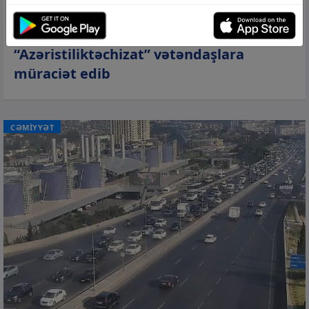
07 avq 2026, 09:27
“Azəristiliktəchizat” vətəndaşlara
müraciət edib
CƏMİYYƏT