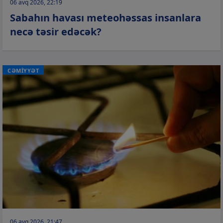
06 avq 2026, 22:19
Sabahın havası meteohəssas insanlara
necə təsir edəcək?
CƏMİYYƏT
06 avq 2026, 21:47