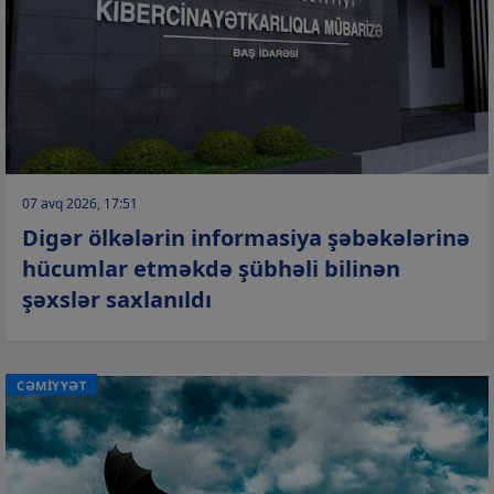
07 avq 2026, 17:51
Digər ölkələrin informasiya şəbəkələrinə
hücumlar etməkdə şübhəli bilinən
şəxslər saxlanıldı
CƏMİYYƏT