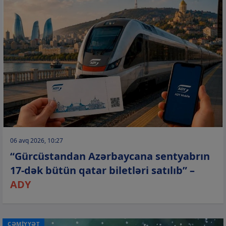
06 avq 2026, 10:27
“Gürcüstandan Azərbaycana sentyabrın
17-dək bütün qatar biletləri satılıb” –
ADY
CƏMİYYƏT