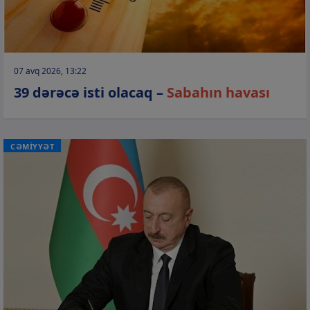
07 avq 2026, 13:22
39 dərəcə isti olacaq –
Sabahın havası
CƏMİYYƏT