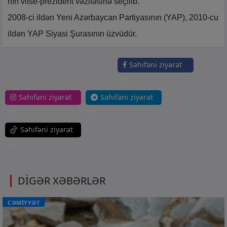
nın vitse-prezident vəzifəsinə seçilib.
2008-ci ildən Yeni Azərbaycan Partiyasının (YAP), 2010-cu
ildən YAP Siyasi Şurasının üzvüdür.
Səhifəni ziyarət
et
Səhifəni ziyarət
Səhifəni ziyarət
et
et
Səhifəni ziyarət
et
DİGƏR XƏBƏRLƏR
CƏMİYYƏT