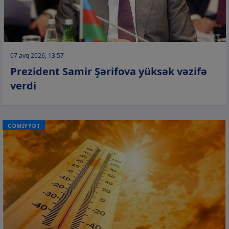
07 avq 2026, 13:57
Prezident Samir Şərifova yüksək vəzifə
verdi
CƏMİYYƏT