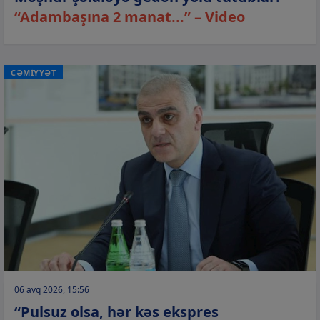
“Adambaşına 2 manat...” – Video
CƏMİYYƏT
06 avq 2026, 15:56
“Pulsuz olsa, hər kəs ekspres