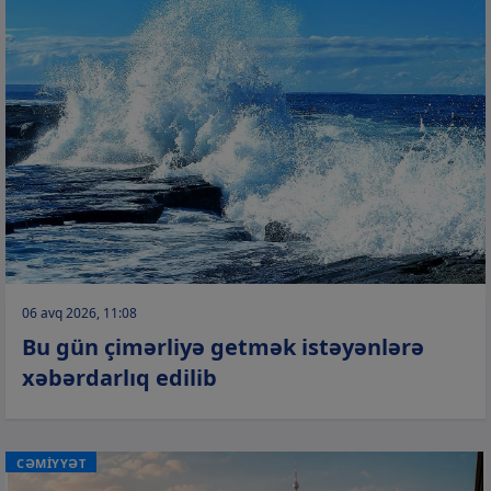
06 avq 2026, 11:08
Bu gün çimərliyə getmək istəyənlərə
xəbərdarlıq edilib
CƏMİYYƏT