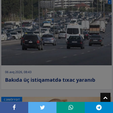
06 avq 2026, 08:43
Bakıda üç istiqamətdə tıxac yaranıb
T
CƏMİYYƏT