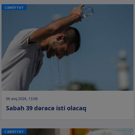
CƏMİYYƏT
06 avq 2026, 13:08
Sabah 39 dərəcə isti olacaq
CƏMİYYƏT