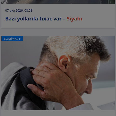
07 avq 2026, 08:58
Bəzi yollarda tıxac var –
Siyahı
CƏMİYYƏT