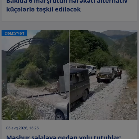
Bakıda 6 marşrutun hərəkəti alternativ
küçələrlə təşkil ediləcək
CƏMİYYƏT
06 avq 2026, 16:26
Məşhur şəlaləyə gedən yolu tutublar: