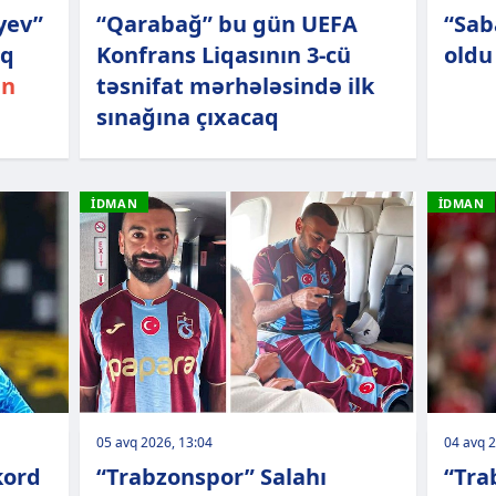
yev”
“Qarabağ” bu gün UEFA
“Sab
ıq
Konfrans Liqasının 3-cü
oldu
an
təsnifat mərhələsində ilk
sınağına çıxacaq
İDMAN
İDMAN
05 avq 2026, 13:04
04 avq 2
kord
“Trabzonspor” Salahı
“Tra