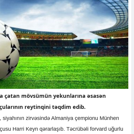
aşa çatan mövsümün yekunlarına əsasən
çularının reytinqini təqdim edib.
i, siyahının zirvəsində Almaniya çempionu Münhen
çusu Harri Keyn qərarlaşıb. Təcrübəli forvard uğurlu