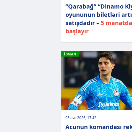
“Qarabağ” “Dinamo Ki
oyununun biletləri art
satışdadır –
5 manatd
başlayır
İDMAN
05 avq 2026, 17:42
Acunun komandası re