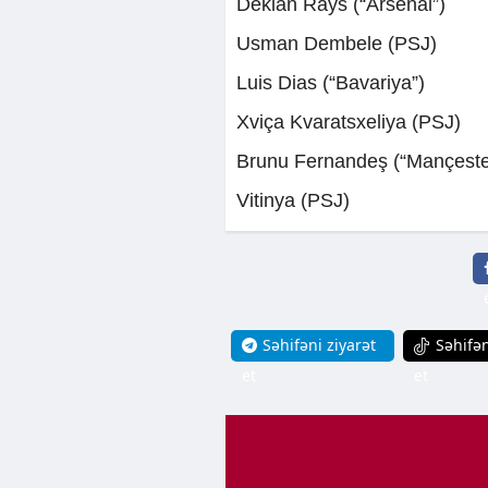
Deklan Rays (“Arsenal”)
Usman Dembele (PSJ)
Luis Dias (“Bavariya”)
Xviça Kvaratsxeliya (PSJ)
Brunu Fernandeş (“Mançeste
Vitinya (PSJ)
Səhifəni ziyarət
Səhifən
et
et