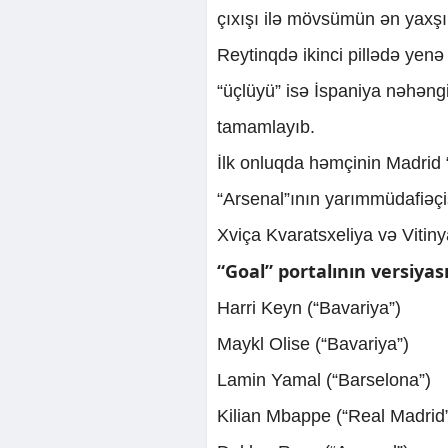
çıxışı ilə mövsümün ən yaxşı 
Reytinqdə ikinci pillədə yenə 
“üçlüyü” isə İspaniya nəhən
tamamlayıb.
İlk onluqda həmçinin Madrid
“Arsenal”ının yarımmüdafiəç
Xviça Kvaratsxeliya və Vitinya
“Goal” portalının versiya
Harri Keyn (“Bavariya”)
Maykl Olise (“Bavariya”)
Lamin Yamal (“Barselona”)
Kilian Mbappe (“Real Madrid