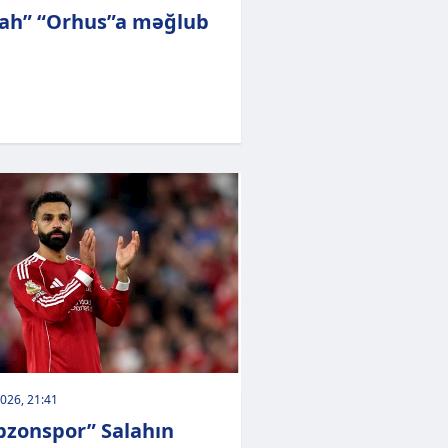
ah” “Orhus”a məğlub
026, 21:41
bzonspor” Salahın