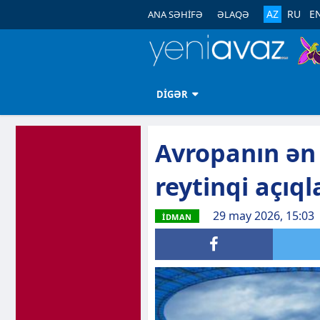
AZ
RU
E
ANA SƏHİFƏ
ƏLAQƏ
DİGƏR
Avropanın ən 
reytinqi açıql
29 may 2026, 15:03
İDMAN