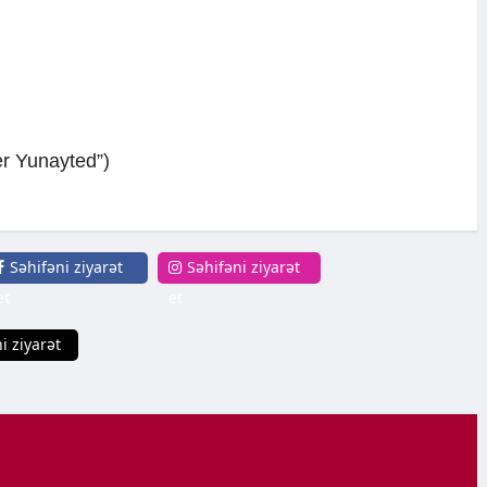
r Yunayted”)
Səhifəni ziyarət
Səhifəni ziyarət
et
et
i ziyarət