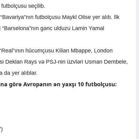
futbolçusu seçilib.
“Bavariya”nın futbolçusu Maykl Olise yer alıb. İlk
gi “Barselona”nın gənc ulduzu Lamin Yamal
 “Real”ının hücumçusu Kilian Mbappe, London
isi Deklan Rays və PSJ-nin üzvləri Usman Dembele,
 da yer alıblar.
sına görə Avropanın ən yaxşı 10 futbolçusu:
”)