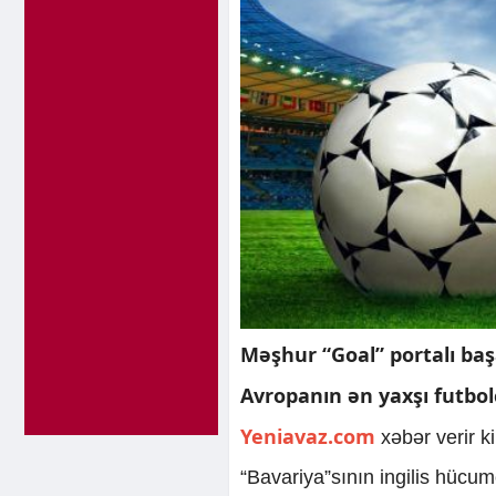
Məşhur “Goal” portalı b
Avropanın ən yaxşı futbol
Yeniavaz.com
xəbər verir k
“Bavariya”sının ingilis hücum