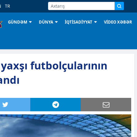
N
TR
GÜNDƏM
DÜNYA
İQTİSADİYYAT
VİDEO XƏBƏR
yaxşı futbolçularının
andı