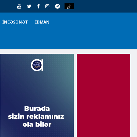
İNCƏSƏNƏT
İDMAN