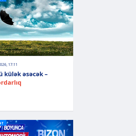
026, 17:11
ü külək əsəcək –
rdarlıq
ƏT