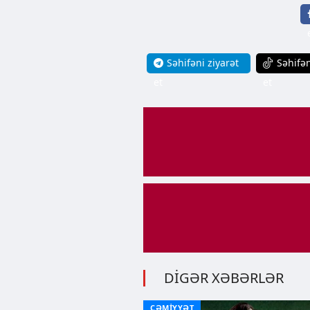
Səhifəni ziyarət
Səhifən
et
et
DİGƏR XƏBƏRLƏR
CƏMİYYƏT