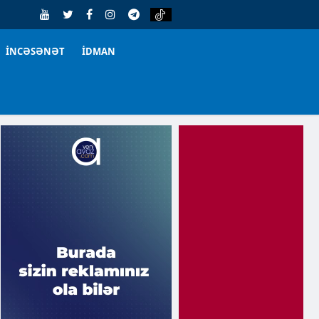
İNCƏSƏNƏT
İDMAN