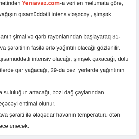
Yeniavaz.com
dmətindən
-a verilən məlumata görə,
yağışın qısamüddətli intensivləşəcəyi, şimşək
nın şimal və qərb rayonlarından başlayaraq 31-i
şəraitinin fasilələrlə yağıntılı olacağı gözlənilir.
 qısamüddətli intensiv olacağı, şimşək çaxacağı, dolu
ilərdə qar yağacağı, 29-da bəzi yerlərdə yağıntının
da sululuğun artacağı, bəzi dağ çaylarından
eçəcəyi ehtimal olunur.
ava şəraiti ilə əlaqədar havanın temperaturu ötən
əcə enəcək.