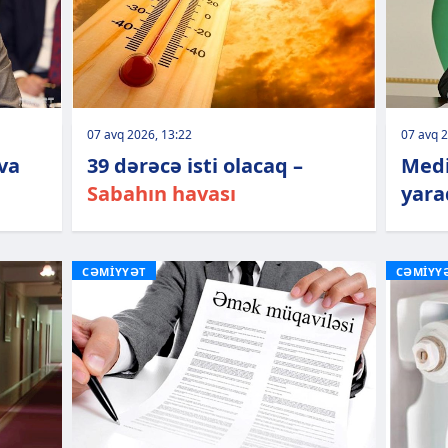
07 avq 2026, 13:22
07 avq 2
va
39 dərəcə isti olacaq –
Medi
Sabahın havası
yarad
CƏMİYYƏT
CƏMİYY