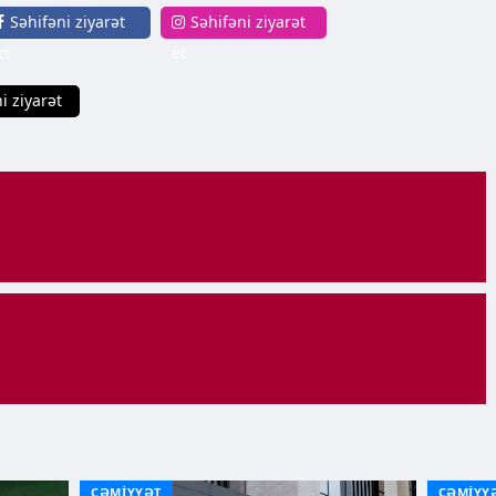
Səhifəni ziyarət
Səhifəni ziyarət
et
et
i ziyarət
CƏMİYYƏT
CƏMİYY