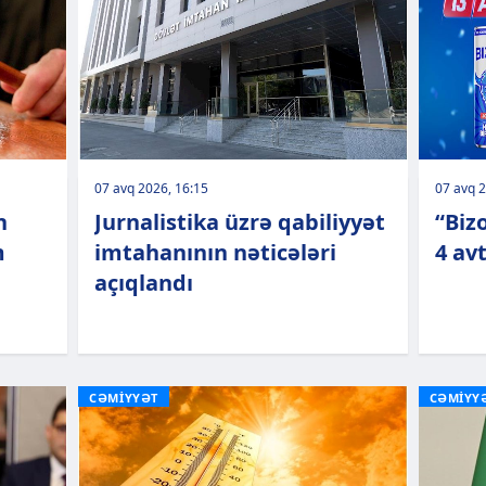
07 avq 2026, 16:15
07 avq 2
n
Jurnalistika üzrə qabiliyyət
“Biz
m
imtahanının nəticələri
4 av
açıqlandı
CƏMİYYƏT
CƏMİYY