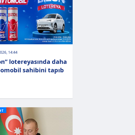
026, 14:44
on” lotereyasında daha
tomobil sahibini tapıb
ƏT