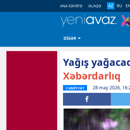
AZ
RU
E
ANA SƏHİFƏ
ƏLAQƏ
DİGƏR
Yağış yağacaq
Xəbərdarlıq
28 may 2026, 16:
CƏMİYYƏT