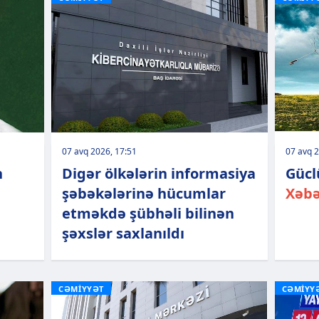
07 avq 2026, 17:51
07 avq 2
n
Digər ölkələrin informasiya
Gücl
şəbəkələrinə hücumlar
Xəbə
etməkdə şübhəli bilinən
şəxslər saxlanıldı
CƏMİYYƏT
CƏMİYY