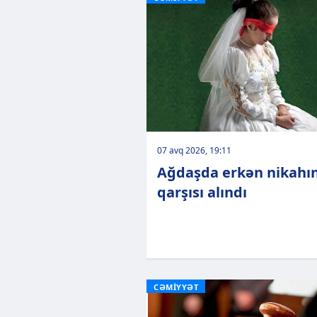
07 avq 2026, 19:11
Ağdaşda erkən nikahı
qarşısı alındı
CƏMİYYƏT