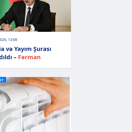
026, 13:08
a və Yayım Şurası
ıldı –
Fərman
ƏT