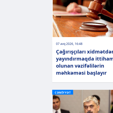
07 avq 2026, 16:48
Çağırışçıları xidmətdə
yayındırmaqda ittiha
olunan vəzifəlilərin
məhkəməsi başlayır
CƏMİYYƏT