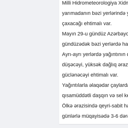
Milli Hidrometeorologiya Xi
yarımadanın bəzi yerlərində 
çaxacağı ehtimalı var.
Mayın 29-u gündüz Azərbayca
gündüzədək bəzi yerlərdə hava 
Ayrı-ayrı yerlərdə yağıntının
düşəcəyi, yüksək dağlıq əraz
güclənəcəyi ehtimalı var.
Yağıntılarla əlaqədar çaylar
qısamüddətli daşqın və sel k
Ölkə ərazisində qeyri-sabit h
günlərlə müqayisədə 3-6 dər