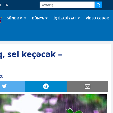
N
TR
GÜNDƏM
DÜNYA
İQTİSADİYYAT
VİDEO XƏBƏR
, sel keçəcək –
20