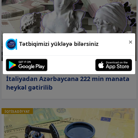
×
Tətbiqimizi yükləyə bilərsiniz
06 avq 2026, 11:43
İtaliyadan Azərbaycana 222 min manata
heykəl gətirilib
İQTİSADİYYAT