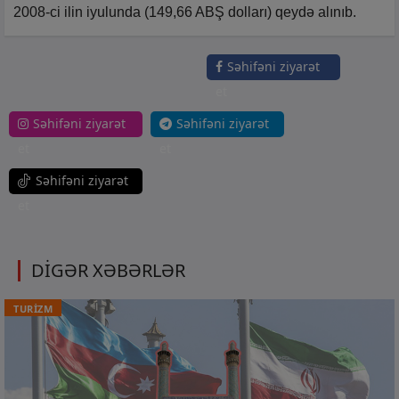
2008-ci ilin iyulunda (149,66 ABŞ dolları) qeydə alınıb.
Səhifəni ziyarət
et
Səhifəni ziyarət
Səhifəni ziyarət
et
et
Səhifəni ziyarət
et
DİGƏR XƏBƏRLƏR
TURİZM