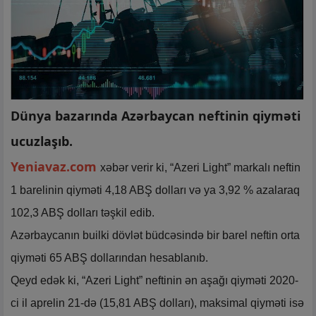
Dünya bazarında Azərbaycan neftinin qiyməti
ucuzlaşıb.
Yeniavaz.com
xəbər verir ki, “Azeri Light” markalı neftin
1 barelinin qiyməti 4,18 ABŞ dolları və ya 3,92 % azalaraq
102,3 ABŞ dolları təşkil edib.
Azərbaycanın builki dövlət büdcəsində bir barel neftin orta
qiyməti 65 ABŞ dollarından hesablanıb.
Qeyd edək ki, “Azeri Light” neftinin ən aşağı qiyməti 2020-
ci il aprelin 21-də (15,81 ABŞ dolları), maksimal qiyməti isə