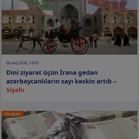
06 avq 2026, 14:05
Dini ziyarət üçün İrana gedən
azərbaycanlıların sayı kəskin artıb –
Siyahı
TİCARƏT