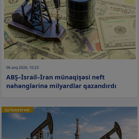
06 avq 2026, 10:23
ABŞ–İsrail–İran münaqişəsi neft
nəhənglərinə milyardlar qazandırdı
İQTİSADİYYAT