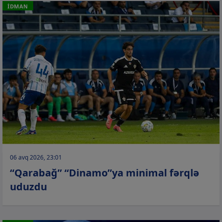
İDMAN
06 avq 2026, 23:01
“Qarabağ” “Dinamo”ya minimal fərqlə
uduzdu