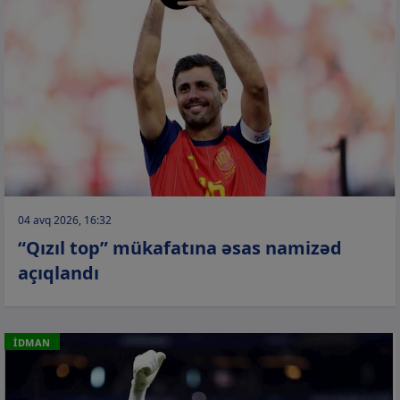
04 avq 2026, 16:32
“Qızıl top” mükafatına əsas namizəd
açıqlandı
İDMAN