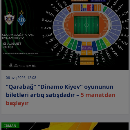
06 avq 2026, 12:08
“Qarabağ” “Dinamo Kiyev” oyununun
biletləri artıq satışdadır –
5 manatdan
başlayır
İDMAN