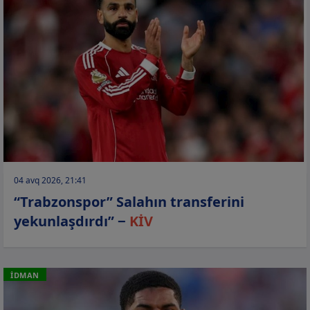
04 avq 2026, 21:41
“Trabzonspor” Salahın transferini
yekunlaşdırdı” −
KİV
İDMAN