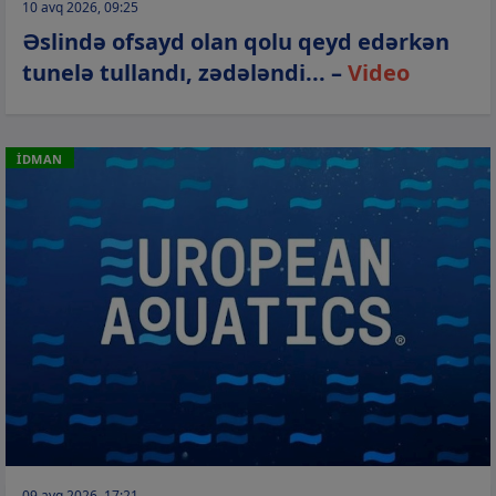
10 avq 2026, 09:25
Əslində ofsayd olan qolu qeyd edərkən
tunelə tullandı, zədələndi... –
Video
İDMAN
09 avq 2026, 17:21