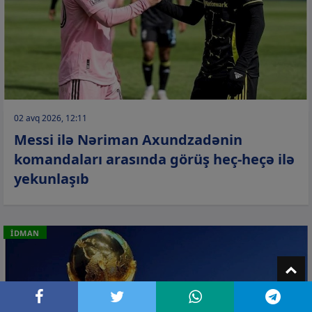
02 avq 2026, 12:11
Messi ilə Nəriman Axundzadənin
komandaları arasında görüş heç-heçə ilə
yekunlaşıb
İDMAN
T