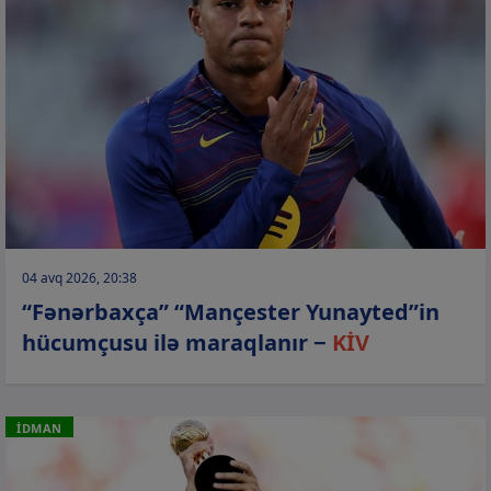
04 avq 2026, 20:38
“Fənərbaxça” “Mançester Yunayted”in
hücumçusu ilə maraqlanır −
KİV
İDMAN