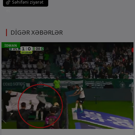
Səhifəni ziyarət
et
DİGƏR XƏBƏRLƏR
İDMAN