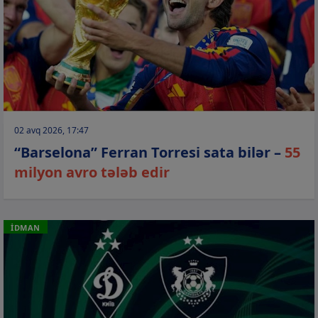
02 avq 2026, 17:47
“Barselona” Ferran Torresi sata bilər –
55
milyon avro tələb edir
İDMAN