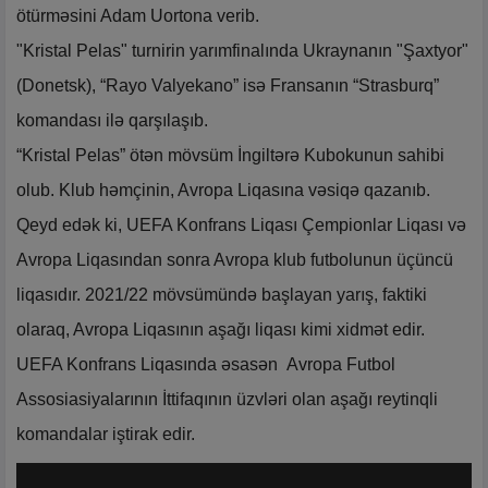
ötürməsini Adam Uortona verib.
"Kristal Pelas" turnirin yarımfinalında Ukraynanın "Şaxtyor"
(Donetsk), “Rayo Valyekano” isə Fransanın “Strasburq”
komandası ilə qarşılaşıb.
“Kristal Pelas” ötən mövsüm İngiltərə Kubokunun sahibi
olub. Klub həmçinin, Avropa Liqasına vəsiqə qazanıb.
Qeyd edək ki, UEFA Konfrans Liqası Çempionlar Liqası və
Avropa Liqasından sonra Avropa klub futbolunun üçüncü
liqasıdır. 2021/22 mövsümündə başlayan yarış, faktiki
olaraq, Avropa Liqasının aşağı liqası kimi xidmət edir.
UEFA Konfrans Liqasında əsasən Avropa Futbol
Assosiasiyalarının İttifaqının üzvləri olan aşağı reytinqli
komandalar iştirak edir.