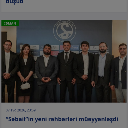
düşüb
İDMAN
07 avq 2026, 23:59
“Səbail”in yeni rəhbərləri müəyyənləşdi