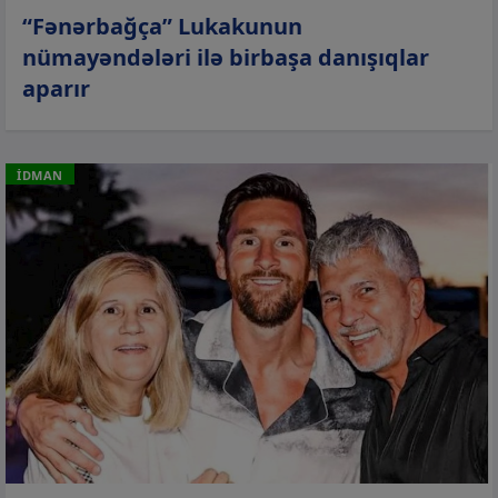
“Fənərbağça” Lukakunun
nümayəndələri ilə birbaşa danışıqlar
aparır
İDMAN