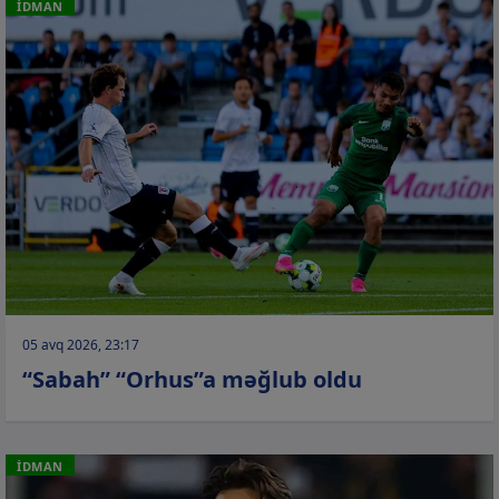
İDMAN
05 avq 2026, 23:17
“Sabah” “Orhus”a məğlub oldu
İDMAN