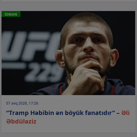
İDMAN
07 avq 2026, 17:26
“Tramp Həbibin ən böyük fanatıdır” –
Əli
Əbdüləziz