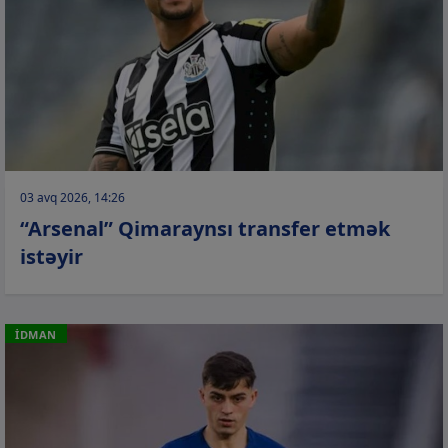
03 avq 2026, 14:26
“Arsenal” Qimaraynsı transfer etmək
istəyir
İDMAN