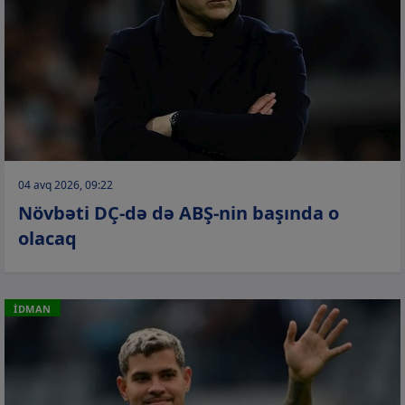
04 avq 2026, 09:22
Növbəti DÇ-də də ABŞ-nin başında o
olacaq
İDMAN