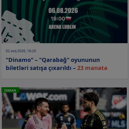
02 avq 2026, 16:20
"Dinamo" – "Qarabağ" oyununun
biletləri satışa çıxarıldı –
23 manata
İDMAN