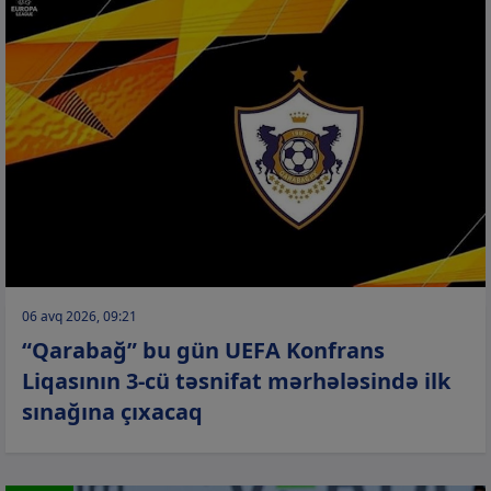
06 avq 2026, 09:21
“Qarabağ” bu gün UEFA Konfrans
Liqasının 3-cü təsnifat mərhələsində ilk
sınağına çıxacaq