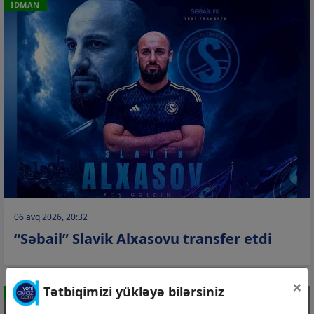
İDMAN
06 avq 2026, 20:32
“Səbail” Slavik Alxasovu transfer etdi
×
Tətbiqimizi yükləyə bilərsiniz
İDMAN