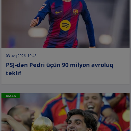
03 avq 2026, 10:48
PSJ-dən Pedri üçün 90 milyon avroluq
təklif
İDMAN