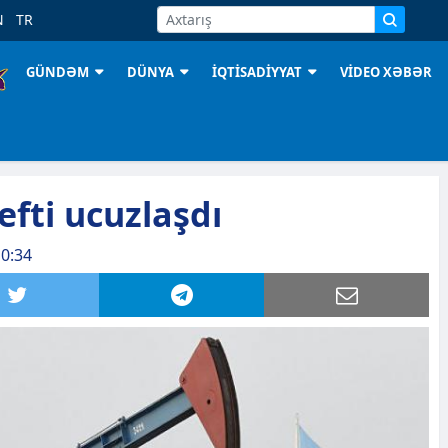
N
TR
GÜNDƏM
DÜNYA
İQTİSADİYYAT
VİDEO XƏBƏR
fti ucuzlaşdı
10:34