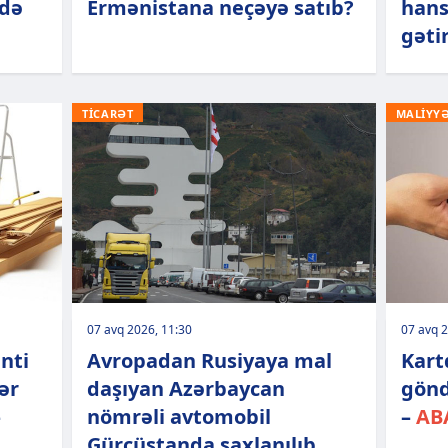
rdə
Ermənistana neçəyə satıb?
hans
gətir
TİCARƏT
MALİYY
07 avq 2026, 11:30
07 avq 2
nti
Avropadan Rusiyaya mal
Kart
ər
daşıyan Azərbaycan
gönd
–
nömrəli avtomobil
–
ABA
Gürcüstanda saxlanılıb