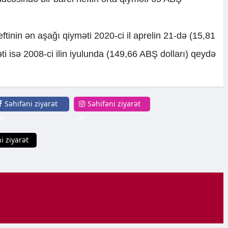
ftinin ən aşağı qiyməti 2020-ci il aprelin 21-də (15,81
i isə 2008-ci ilin iyulunda (149,66 ABŞ dolları) qeydə
Səhifəni ziyarət
Səhifəni ziyarət
et
et
i ziyarət