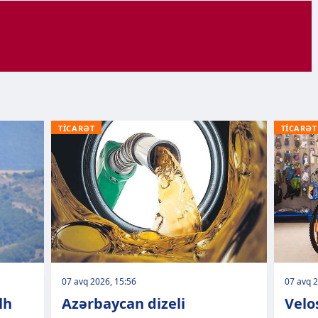
TİCARƏT
TİCARƏT
07 avq 2026, 15:56
07 avq 2
lh
Azərbaycan dizeli
Velo