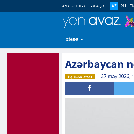
AZ
RU
E
ANA SƏHİFƏ
ƏLAQƏ
DİGƏR
Azərbaycan ne
27 may 2026, 
İQTİSADİYYAT