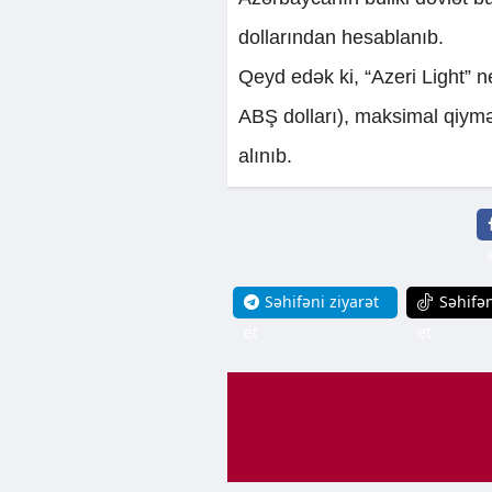
dollarından hesablanıb.
Qeyd edək ki, “Azeri Light” ne
ABŞ dolları), maksimal qiymət
alınıb.
Səhifəni ziyarət
Səhifən
et
et