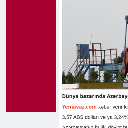
Dünya bazarında Azərbayc
Yeniavaz.com
xəbər verir ki
3,57 ABŞ dolları və ya 3,24%
Azərbaycanın builki dövlət bü