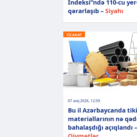
İndeksi”ndə 110-cu ye
qərarlaşıb –
Siyahı
TİCARƏT
07 avq 2026, 12:59
Bu il Azərbaycanda tiki
materiallarının nə qəd
bahalaşdığı açıqlandı 
Qiymətlər