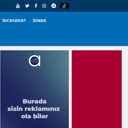
İNCƏSƏNƏT
İDMAN