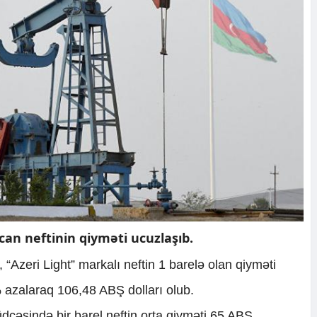
an neftinin qiyməti ucuzlaşıb.
, “Azeri Light” markalı neftin 1 barelə olan qiyməti
 azalaraq 106,48 ABŞ dolları olub.
dcəsində bir barel neftin orta qiyməti 65 ABŞ