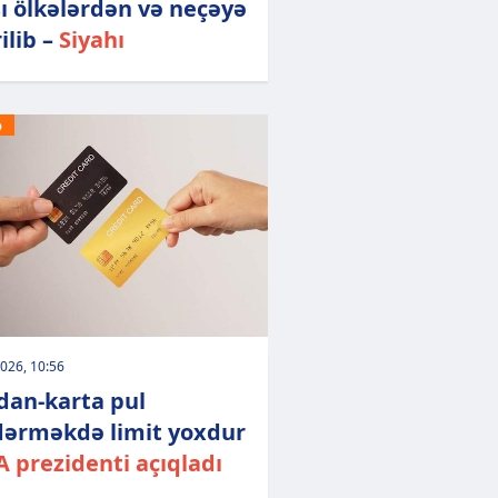
ı ölkələrdən və neçəyə
ilib –
Siyahı
Ə
026, 10:56
dan-karta pul
ərməkdə limit yoxdur
 prezidenti açıqladı