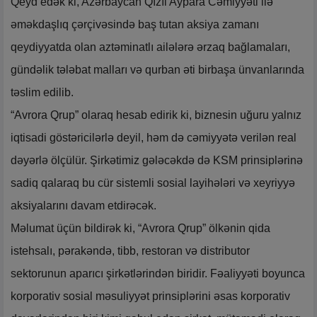
Qeyd edək ki, Azərbaycan Qızıl Aypara Cəmiyyəti ilə
əməkdaşlıq çərçivəsində baş tutan aksiya zamanı
qeydiyyatda olan aztəminatlı ailələrə ərzaq bağlamaları,
gündəlik tələbat malları və qurban əti birbaşa ünvanlarında
təslim edilib.
“Avrora Qrup” olaraq hesab edirik ki, biznesin uğuru yalnız
iqtisadi göstəricilərlə deyil, həm də cəmiyyətə verilən real
dəyərlə ölçülür. Şirkətimiz gələcəkdə də KSM prinsiplərinə
sadiq qalaraq bu cür sistemli sosial layihələri və xeyriyyə
aksiyalarını davam etdirəcək.
Məlumat üçün bildirək ki, “Avrora Qrup” ölkənin qida
istehsalı, pərakəndə, tibb, restoran və distributor
sektorunun aparıcı şirkətlərindən biridir. Fəaliyyəti boyunca
korporativ sosial məsuliyyət prinsiplərini əsas korporativ