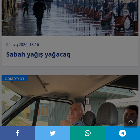
05 avq 2026, 13:16
Sabah yağış yağacaq
CƏMİYYƏT
T