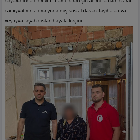
dəyərlərindən biri kimi qəbul edən şirkət, mütəmadi olaraq
cəmiyyətin rifahına yönəlmiş sosial dəstək layihələri və
xeyriyyə təşəbbüsləri həyata keçirir.