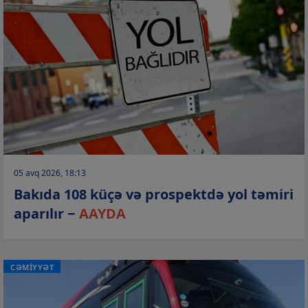
05 avq 2026, 18:13
Bakıda 108 küçə və prospektdə yol təmiri
aparılır −
AAYDA
CƏMİYYƏT