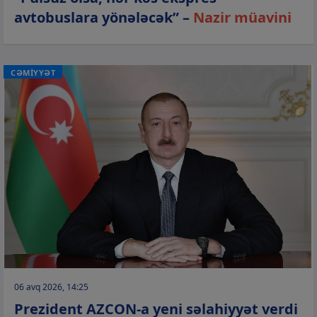
avtobuslara yönələcək” –
Nazir müavini
CƏMİYYƏT
06 avq 2026, 14:25
Prezident AZCON-a yeni səlahiyyət verdi