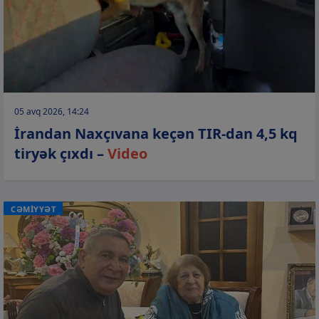
05 avq 2026, 14:24
İrandan Naxçıvana keçən TIR-dan 4,5 kq
tiryək çıxdı –
Video
CƏMİYYƏT