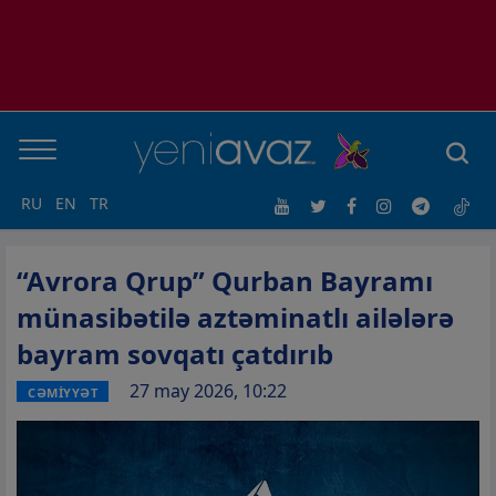
RU
EN
TR
“Avrora Qrup” Qurban Bayramı
münasibətilə aztəminatlı ailələrə
bayram sovqatı çatdırıb
27 may 2026, 10:22
CƏMİYYƏT