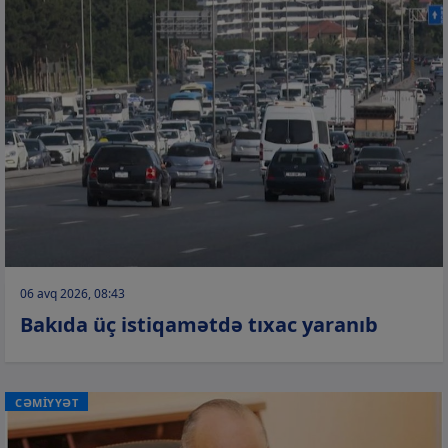
06 avq 2026, 08:43
Bakıda üç istiqamətdə tıxac yaranıb
CƏMİYYƏT