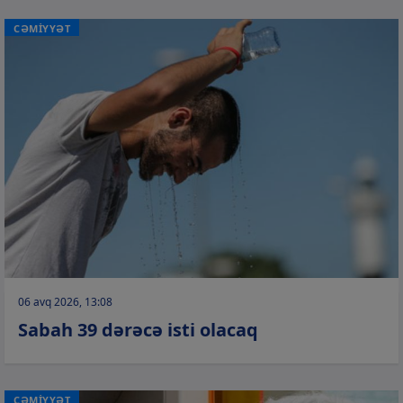
CƏMİYYƏT
06 avq 2026, 13:08
Sabah 39 dərəcə isti olacaq
CƏMİYYƏT