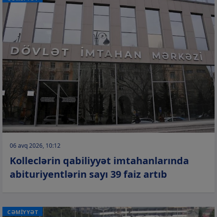
06 avq 2026, 10:12
Kolleclərin qabiliyyət imtahanlarında
abituriyentlərin sayı 39 faiz artıb
CƏMİYYƏT