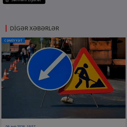
et
DİGƏR XƏBƏRLƏR
CƏMİYYƏT
06 avq 2026, 19:57