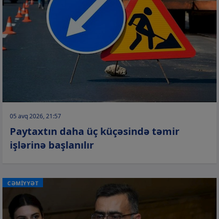
05 avq 2026, 21:57
Paytaxtın daha üç küçəsində təmir
işlərinə başlanılır
CƏMİYYƏT