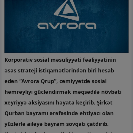
Korporativ sosial məsuliyyəti fəaliyyətinin
əsas strateji istiqamətlərindən biri hesab
edən “Avrora Qrup”, cəmiyyətdə sosial
həmrəyliyi gücləndirmək məqsədilə növbəti
xeyriyyə aksiyasını həyata keçirib. Şirkət
Qurban bayramı ərəfəsində ehtiyacı olan
yüzlərlə ailəyə bayram sovqatı çatdırıb.