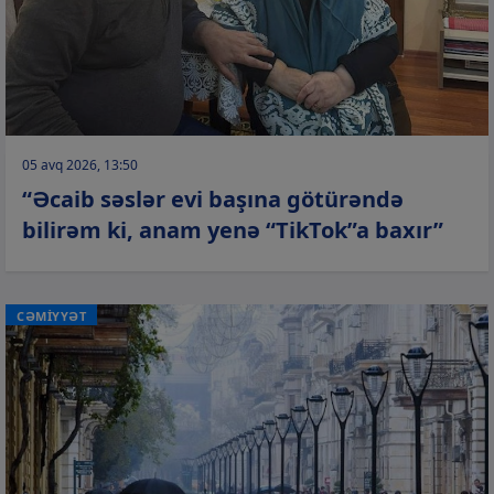
05 avq 2026, 13:50
“Əcaib səslər evi başına götürəndə
bilirəm ki, anam yenə “TikTok”a baxır”
CƏMİYYƏT