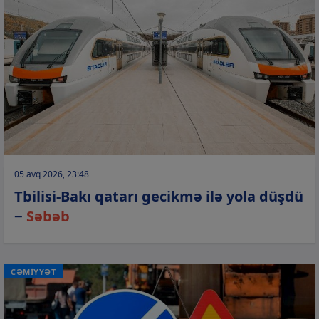
05 avq 2026, 23:48
Tbilisi-Bakı qatarı gecikmə ilə yola düşdü
−
Səbəb
CƏMİYYƏT