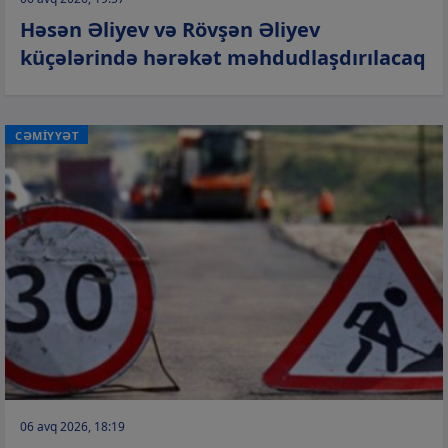
Həsən Əliyev və Rövşən Əliyev
küçələrində hərəkət məhdudlaşdırılacaq
CƏMİYYƏT
06 avq 2026, 18:19