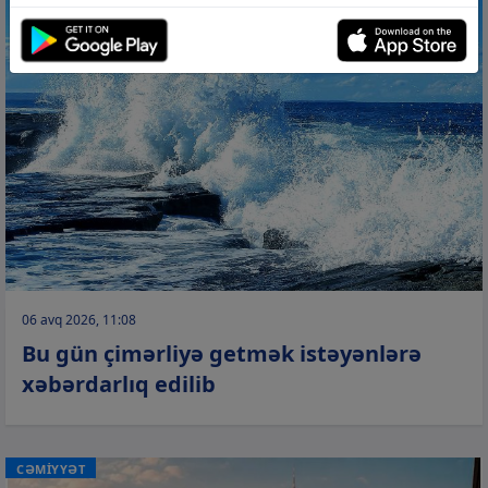
06 avq 2026, 11:08
Bu gün çimərliyə getmək istəyənlərə
xəbərdarlıq edilib
CƏMİYYƏT