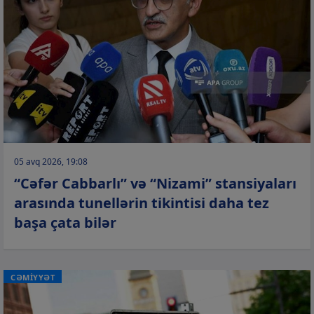
05 avq 2026, 19:08
“Cəfər Cabbarlı” və “Nizami” stansiyaları
arasında tunellərin tikintisi daha tez
başa çata bilər
CƏMİYYƏT