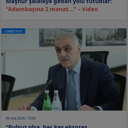
Məşhur şəlaləyə gedən yolu tutublar:
“Adambaşına 2 manat...” – Video
CƏMİYYƏT
06 avq 2026, 15:56
“Pulsuz olsa, hər kəs ekspres