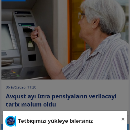
06 avq 2026, 11:20
Avqust ayı üzrə pensiyaların veriləcəyi
tarix məlum oldu
×
Tətbiqimizi yükləyə bilərsiniz
CƏMİYYƏT