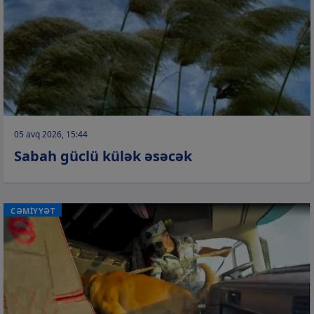
05 avq 2026, 15:44
Sabah güclü külək əsəcək
CƏMİYYƏT