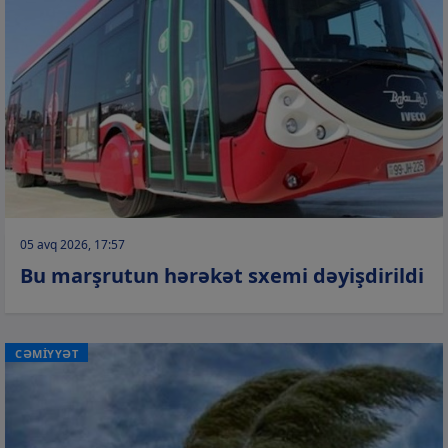
05 avq 2026, 17:57
Bu marşrutun hərəkət sxemi dəyişdirildi
CƏMİYYƏT