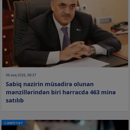
06 avq 2026, 08:37
Sabiq nazirin müsadirə olunan
mənzillərindən biri hərracda 463 minə
satılıb
CƏMİYYƏT